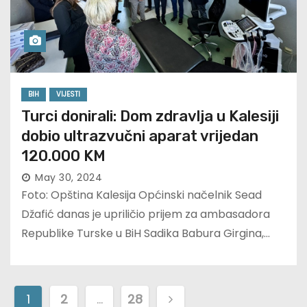
BIH
VIJESTI
Turci donirali: Dom zdravlja u Kalesiji
dobio ultrazvučni aparat vrijedan
120.000 KM
May 30, 2024
Foto: Opština Kalesija Općinski načelnik Sead
Džafić danas je upriličio prijem za ambasadora
Republike Turske u BiH Sadika Babura Girgina,…
P
1
2
…
28