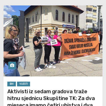
BIH
VIJESTI
Aktivisti iz sedam gradova traže
hitnu sjednicu Skupštine TK: Za dva
mjeseca imamo četiri ubistva i dva