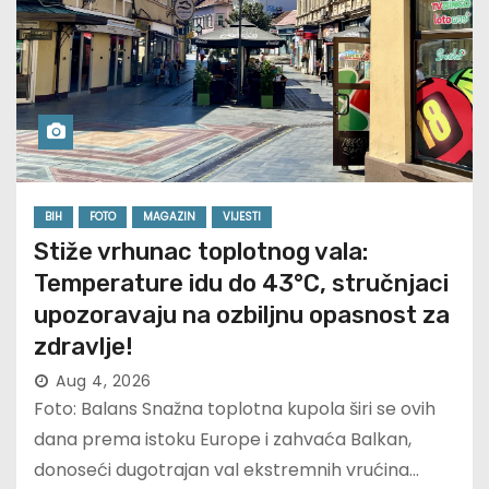
BIH
FOTO
MAGAZIN
VIJESTI
Stiže vrhunac toplotnog vala:
Temperature idu do 43°C, stručnjaci
upozoravaju na ozbiljnu opasnost za
zdravlje!
Aug 4, 2026
Foto: Balans Snažna toplotna kupola širi se ovih
dana prema istoku Europe i zahvaća Balkan,
donoseći dugotrajan val ekstremnih vrućina…