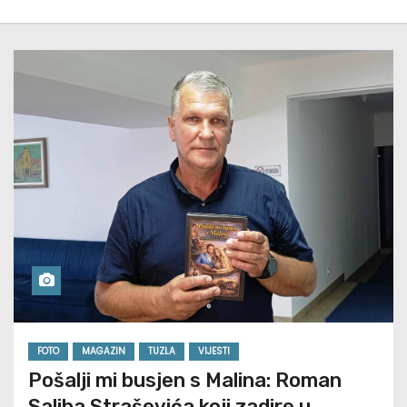
FOTO
MAGAZIN
TUZLA
VIJESTI
Pošalji mi busjen s Malina: Roman
Saliha Straševića koji zadire u