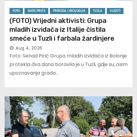
FOTO
NAŠE PRIČE
PRIRODA I EKOLOGIJA
TUZLA
VIJESTI
(FOTO) Vrijedni aktivisti: Grupa
mladih izviđača iz Italije čistila
smeće u Tuzli i farbala žardinjere
Aug 4, 2026
Foto: Senad Pirić Grupa mladih izviđača iz Bolonje
protekla dva dana boravila je u Tuzli, gdje su, osim
upoznavanja grada…