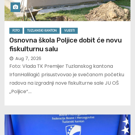
FOTO
TUZLANSKI KANTON
VIJESTI
Osnovna škola Poljice dobit će novu
fiskulturnu salu
Aug 7, 2026
Foto: Vlada TK Premijer Tuzlanskog kantona
IrfanHalilagić prisustvovao je svečanom početku
radova na izgradnji nove fiskulturne sale JU OŠ
„Poljice“.…