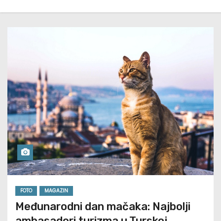
FOTO
MAGAZIN
Međunarodni dan mačaka: Najbolji
ambasadori turizma u Turskoj