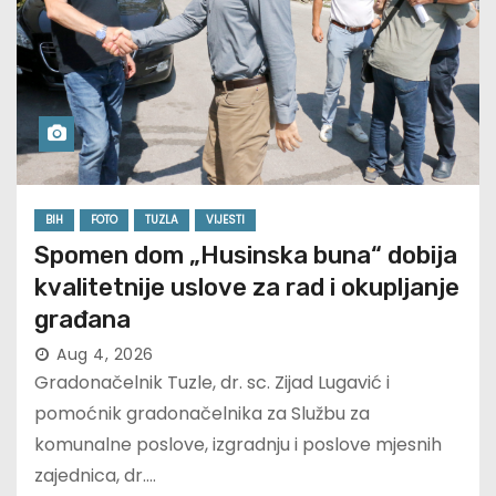
BIH
FOTO
TUZLA
VIJESTI
Spomen dom „Husinska buna“ dobija
kvalitetnije uslove za rad i okupljanje
građana
Aug 4, 2026
Gradonačelnik Tuzle, dr. sc. Zijad Lugavić i
pomoćnik gradonačelnika za Službu za
komunalne poslove, izgradnju i poslove mjesnih
zajednica, dr.…