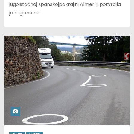
jugoistočnoj španskojpokrajini Almeríji, potvrdila
je regionalna…