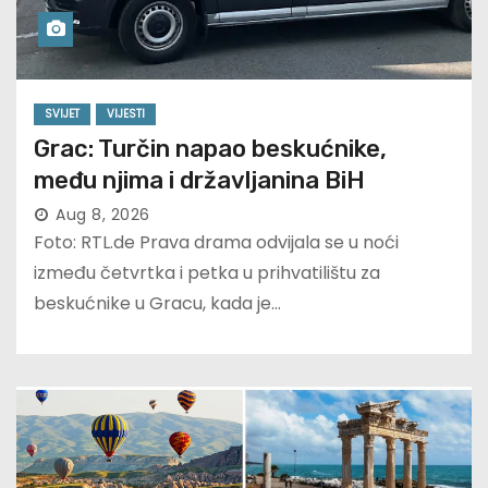
SVIJET
VIJESTI
Grac: Turčin napao beskućnike,
među njima i državljanina BiH
Aug 8, 2026
Foto: RTL.de Prava drama odvijala se u noći
između četvrtka i petka u prihvatilištu za
beskućnike u Gracu, kada je…