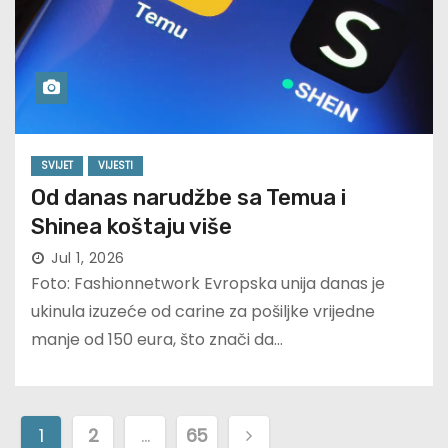
SVIJET
VIJESTI
Od danas narudžbe sa Temua i
Shinea koštaju više
Jul 1, 2026
Foto: Fashionnetwork Evropska unija danas je
ukinula izuzeće od carine za pošiljke vrijedne
manje od 150 eura, što znači da…
P
1
2
…
65