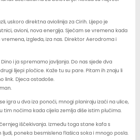
.
, uskoro direktna aviolinija za Cirih. Lijepo je
tnici, avioni, nova energija. Sjećam se vremena kada
ta vremena, izgleda, iza nas. Direktor Aerodroma i
 Dino i ja spremamo javljanja. Do nas sjede dva
ugi lijepi pločice. Kaže tu su pare. Pitam ih znaju li
o link. Djeca ostadoše.
lman.
igra u dva iza ponoći, mnogi planiraju izaći na ulice,
u tim noćima kada cijela zemlja diše istim plućima.
večernjeg iščekivanja. Između toga stane kafa s
ih ljudi, poneka besmislena flašica soka i mnogo posla.