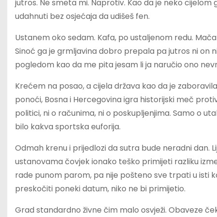
jutros. Ne smeta mi. Naprotiv. Kao da je neko cijelo
udahnuti bez osjećaja da udišeš fen.
Ustanem oko sedam. Kafa, po ustaljenom redu. Mačak 
Sinoć ga je grmljavina dobro prepala pa jutros ni on 
pogledom kao da me pita jesam li ja naručio ono nevr
Krećem na posao, a cijela država kao da je zaboravil
ponoći, Bosna i Hercegovina igra historijski meč prot
politici, ni o računima, ni o poskupljenjima. Samo o ut
bilo kakva sportska euforija.
Odmah krenu i prijedlozi da sutra bude neradni dan. Li
ustanovama čovjek ionako teško primijeti razliku izmeđ
rade punom parom, pa nije pošteno sve trpati u isti k
preskočiti poneki datum, niko ne bi primijetio.
Grad standardno živne čim malo osvježi. Obaveze čeka