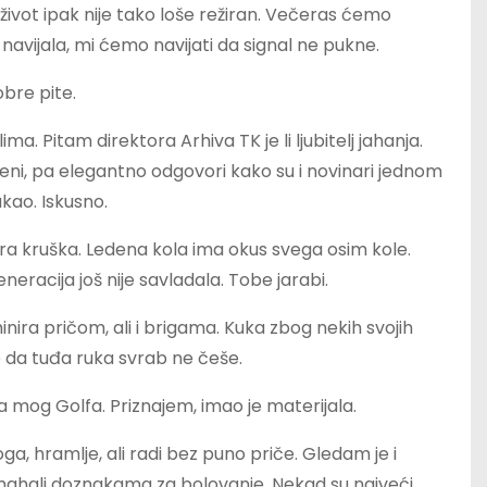
život ipak nije tako loše režiran. Večeras ćemo
 navijala, mi ćemo navijati da signal ne pukne.
bre pite.
ima. Pitam direktora Arhiva TK je li ljubitelj jahanja.
ni, pa elegantno odgovori kako su i novinari jednom
vukao. Iskusno.
utra kruška. Ledena kola ima okus svega osim kole.
eracija još nije savladala. Tobe jarabi.
inira pričom, ali i brigama. Kuka zbog nekih svojih
 da tuđa ruka svrab ne češe.
za mog Golfa. Priznajem, imao je materijala.
oga, hramlje, ali radi bez puno priče. Gledam je i
ahali doznakama za bolovanje. Nekad su najveći