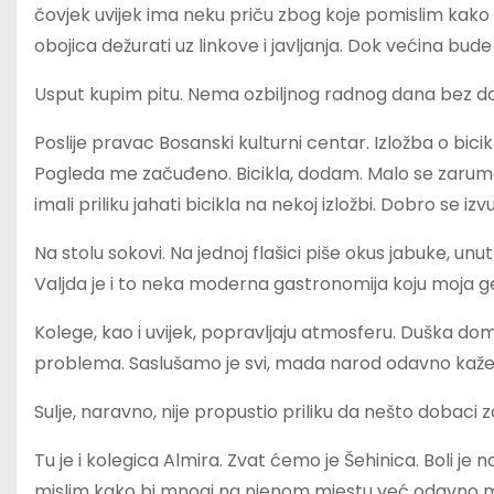
čovjek uvijek ima neku priču zbog koje pomislim kako 
obojica dežurati uz linkove i javljanja. Dok većina bude
Usput kupim pitu. Nema ozbiljnog radnog dana bez do
Poslije pravac Bosanski kulturni centar. Izložba o bicikl
Pogleda me začuđeno. Bicikla, dodam. Malo se zarume
imali priliku jahati bicikla na nekoj izložbi. Dobro se iz
Na stolu sokovi. Na jednoj flašici piše okus jabuke, un
Valjda je i to neka moderna gastronomija koju moja gen
Kolege, kao i uvijek, popravljaju atmosferu. Duška dom
problema. Saslušamo je svi, mada narod odavno kaže
Sulje, naravno, nije propustio priliku da nešto dobaci 
Tu je i kolegica Almira. Zvat ćemo je Šehinica. Boli je n
mislim kako bi mnogi na njenom mjestu već odavno m