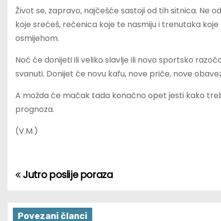
Život se, zapravo, najčešće sastoji od tih sitnica. Ne od
koje srećeš, rečenica koje te nasmiju i trenutaka koje t
osmijehom.
Noć će donijeti ili veliko slavlje ili novo sportsko razoč
svanuti. Donijet će novu kafu, nove priče, nove obavez
A možda će mačak tada konačno opet jesti kako treba. I
prognoza.
(V.M.)
Jutro poslije poraza
P
o
s
Povezani članci