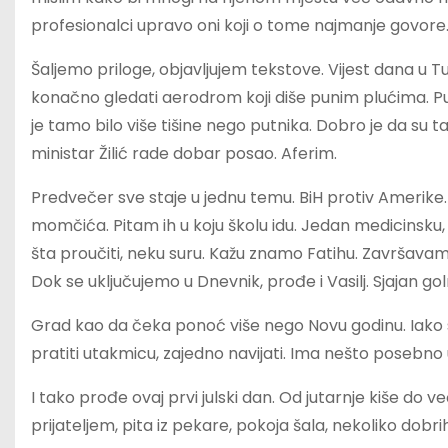
profesionalci upravo oni koji o tome najmanje govore
Šaljemo priloge, objavljujem tekstove. Vijest dana u Tuzli
konačno gledati aerodrom koji diše punim plućima. Pu
je tamo bilo više tišine nego putnika. Dobro je da su 
ministar Žilić rade dobar posao. Aferim.
Predvečer sve staje u jednu temu. BiH protiv Amerike.
momčića. Pitam ih u koju školu idu. Jedan medicinsku, dr
šta proučiti, neku suru. Kažu znamo Fatihu. Završavam
Dok se uključujemo u Dnevnik, prođe i Vasilj. Sjajan go
Grad kao da čeka ponoć više nego Novu godinu. Iako se 
pratiti utakmicu, zajedno navijati. Ima nešto posebno 
I tako prođe ovaj prvi julski dan. Od jutarnje kiše do 
prijateljem, pita iz pekare, pokoja šala, nekoliko dobr