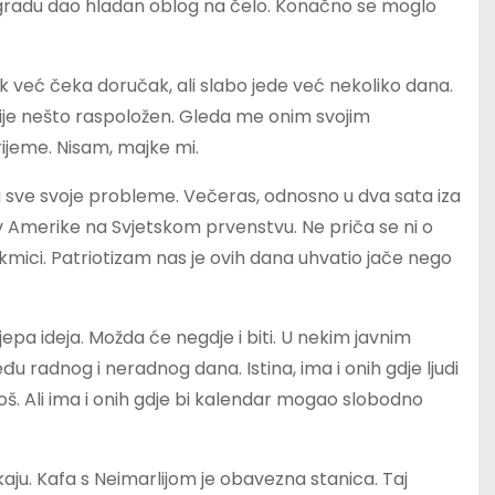
m gradu dao hladan oblog na čelo. Konačno se moglo
već čeka doručak, ali slabo jede već nekoliko dana.
nije nešto raspoložen. Gleda me onim svojim
ijeme. Nisam, majke mi.
a sve svoje probleme. Večeras, odnosno u dva sata iza
iv Amerike na Svjetskom prvenstvu. Ne priča se ni o
akmici. Patriotizam nas je ovih dana uhvatio jače nego
jepa ideja. Možda će negdje i biti. U nekim javnim
u radnog i neradnog dana. Istina, ima i onih gdje ljudi
oš. Ali ima i onih gdje bi kalendar mogao slobodno
ju. Kafa s Neimarlijom je obavezna stanica. Taj