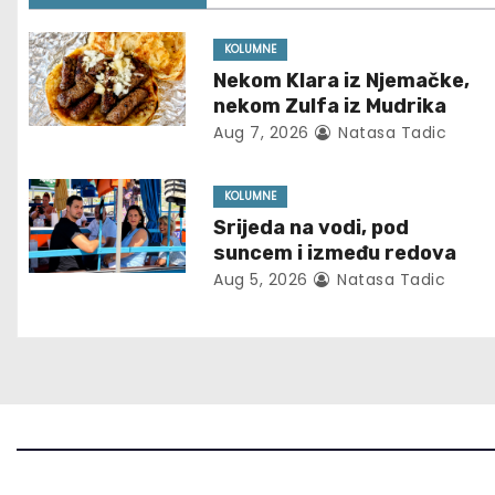
t
KOLUMNE
Nekom Klara iz Njemačke,
n
nekom Zulfa iz Mudrika
a
Aug 7, 2026
Natasa Tadic
v
KOLUMNE
i
Srijeda na vodi, pod
suncem i između redova
g
Aug 5, 2026
Natasa Tadic
a
t
i
o