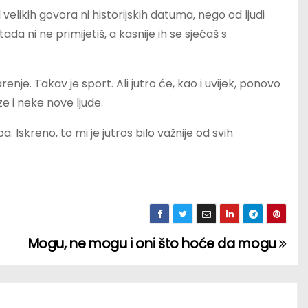
 velikih govora ni historijskih datuma, nego od ljudi
ada ni ne primijetiš, a kasnije ih se sjećaš s
arenje. Takav je sport. Ali jutro će, kao i uvijek, ponovo
e i neke nove ljude.
skreno, to mi je jutros bilo važnije od svih
Mogu, ne mogu i oni što hoće da mogu