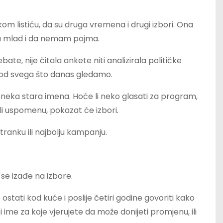
m listiću, da su druga vremena i drugi izbori. Ona
a mlad i da nemam pojma.
debate, nije čitala ankete niti analizirala političke
a od svega što danas gledamo.
i neka stara imena. Hoće li neko glasati za program,
li uspomenu, pokazat će izbori.
 stranku ili najbolju kampanju.
se izađe na izbore.
 je ostati kod kuće i poslije četiri godine govoriti kako
i ime za koje vjerujete da može donijeti promjenu, ili