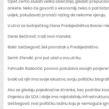
Opet ćemo slušati velika obećanja, gledati prepucavanja
ankete. Neko će govoriti o ekonomiji, neko o patriotizm
uvijek, pokušavati pronaći razlog da nekome vjeruju.
U utrci za bošnjačkog člana Predsjedništva Bosne i H
Denis Bećirović traži novi mandat.
Bakir Izetbegović želi povratak u Predsjedništvo.
Semir Efendić prvi put ulazi u ovu utrku.
Fahrudin Radončić ponovo pokušava osvojiti povjeren
Svaki od njih ima svoje iskustvo, svoju političku biografij
Ako se gledaju pojedinačne stranke, bez podrške koali
činjenicu da SDA i dalje ima najstabilniju infrastruk
Izetbegović nosi političku težinu koju je nemoguće igno