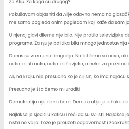
Za Aliju. Za koga ću drugog?
Pokušavam objasniti da Alije odavno nema na glasačko
me samo pogleda onim pogledom koji kaže da sam j
U njenoj glavi dileme nije bilo. Nije pratila televizijske 
programe. Za nju je politika bila mnogo jednostavnij
Danas su vremena drugačija. Na listićima su nova, ali 
neko za stranku, neko za čovjeka, a neko za prezime i
Ali, na kraju, nije presudno ko je čiji sin, ko ima najjaču
Presudno je šta ćemo mi uraditi.
Demokratija nije dan izbora. Demokratija je odluka da 
Najlakše je sjediti u kafiću i reći da su svi isti. Najlakše
ništa ne valja. Teže je preuzeti odgovornost i zaokružit