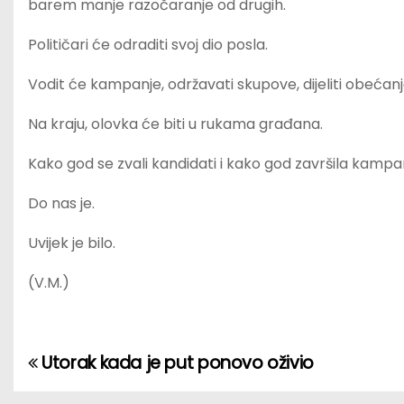
barem manje razočaranje od drugih.
Političari će odraditi svoj dio posla.
Vodit će kampanje, održavati skupove, dijeliti obećanj
Na kraju, olovka će biti u rukama građana.
Kako god se zvali kandidati i kako god završila kampanj
Do nas je.
Uvijek je bilo.
(V.M.)
Utorak kada je put ponovo oživio
P