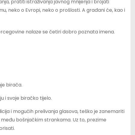
, pratiti istraživanja javnog mnijenja i brojati
u, neko o Evropi, neko o prošlosti. A građani će, kao i
ercegovine nalaze se četiri dobro poznata imena.
je birača.
u i svoje biračko tijelo.
cija i mogućih prelivanja glasova, teško je zanemariti
turu među bošnjačkim strankama. Uz to, prezime
risati.