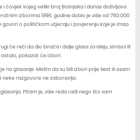
i čovjek kojeg veliki broj Bošnjaka i danas doživljava
eratnim izborima 1996. godine dobio je više od 760.000
e govori o političkom utjecaju i povjerenju koje je imao
i će reći da dio birača i dalje glasa za ideju, simbol ili
 ostalo, pokazat će izbori.
na glasanje. Mislim da su bili izbori prije šest ili osam
i neke razgovore ne zaboravlja.
glasanja. Pitam je, više reda radi nego što sam