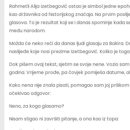
Rahmetli Alija Izetbegović ostao je simbol jedne epohe 
kao državnika od historijskog značaja. Na prvim poslij
glasova. To je rezultat koji se i danas spominje kada s
među narodom.
Možda će neko reći da danas ljudi glasaju za Bakira. Drug
naslijeđe koje nosi prezime Izetbegović. Koliko je toga
Dok pišem ovaj tekst, sjetim se svoje nene. Vozio sam je 
godina. Vrijeme prođe, pa čovjek pomiješa datume, al
Kako nena nije znala pisati, pomagao sam joj prilikom 
očekivao odgovor:
Neno, za koga glasamo?
Nisam stigao ni završiti pitanje, a ona kao iz topa: