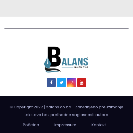
© Copyright 2022 | balans.co.ba - Zabranjeno preuzimanje
tekstova bez prethodne saglasnosti autora
Početna
Impressum
Kontakt