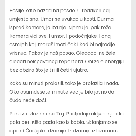
Poslije kafe nazad na posao. U redakciji čaj
umjesto sna. Umor se uvukao u kosti. Durma
ispred kamere, ja iza nje. Njemu je ipak teže.
Kamera vidi sve. I umor. I podočnjake. I onaj
osmijeh koji moraš imati čak i kad bi najradije
vrisnuo. Takav je naš posao. Gledaoci ne žele
gledati neispavanog reportera. Oni žele energiju,
bez obzira što je tri ili četiri ujutro.
Kako su minuti prolazili, tako je prolazila i nada.
Oko osamdesete minute već je bilo jasno da
čudo neće doći.
Ponovo izlazimo na Trg. Posljednje uključenje oko
pola pet. Kiša pada kao iz kabla. Sklanjamo se
ispred Čaršijske džamije. Iz džamije izlazi imam.