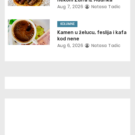
t
Aug 7, 2026
Natasa Tadic
i
KOLUMNE
o
Kamen u želucu, feslija i kafa
kod nene
n
Aug 6, 2026
Natasa Tadic