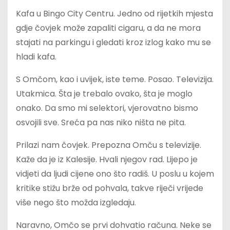
Kafa u Bingo City Centru. Jedno od rijetkih mjesta
gdje čovjek može zapaliti cigaru, a da ne mora
stajati na parkingu i gledati kroz izlog kako mu se
hladi kafa.
S Omčom, kao i uvijek, iste teme. Posao. Televizija.
Utakmica. Šta je trebalo ovako, šta je moglo
onako. Da smo mi selektori, vjerovatno bismo
osvojili sve. Sreća pa nas niko ništa ne pita.
Prilazi nam čovjek. Prepozna Omču s televizije.
Kaže da je iz Kalesije. Hvali njegov rad. Lijepo je
vidjeti da ljudi cijene ono što radiš. U poslu u kojem
kritike stižu brže od pohvala, takve riječi vrijede
više nego što možda izgledaju.
Naravno, Omčo se prvi dohvatio računa. Neke se