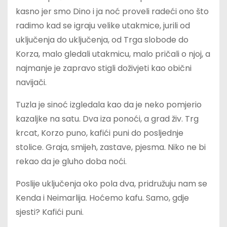
kasno jer smo Dino i ja noć proveli radeći ono što
radimo kad se igraju velike utakmice, jurili od
uključenja do uključenja, od Trga slobode do
Korza, malo gledali utakmicu, malo pričali o njoj, a
najmanje je zapravo stigli doživjeti kao obični
navijači.
Tuzla je sinoć izgledala kao da je neko pomjerio
kazaljke na satu. Dva iza ponoći, a grad živ. Trg
krcat, Korzo puno, kafići puni do posljednje
stolice. Graja, smijeh, zastave, pjesma. Niko ne bi
rekao da je gluho doba noći.
Poslije uključenja oko pola dva, pridružuju nam se
Kenda i Neimarlija. Hoćemo kafu. Samo, gdje
sjesti? Kafići puni.