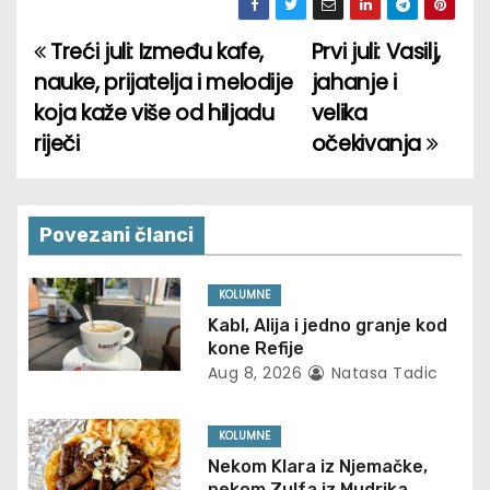
Treći juli: Između kafe,
Prvi juli: Vasilj,
P
nauke, prijatelja i melodije
jahanje i
o
koja kaže više od hiljadu
velika
riječi
očekivanja
s
t
n
Povezani članci
a
KOLUMNE
v
Kabl, Alija i jedno granje kod
kone Refije
i
Aug 8, 2026
Natasa Tadic
g
KOLUMNE
a
Nekom Klara iz Njemačke,
nekom Zulfa iz Mudrika