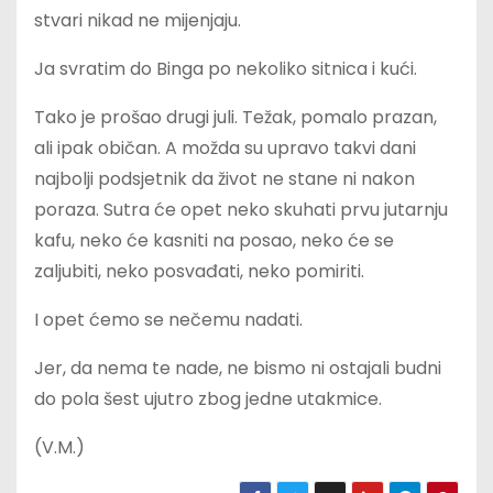
stvari nikad ne mijenjaju.
Ja svratim do Binga po nekoliko sitnica i kući.
Tako je prošao drugi juli. Težak, pomalo prazan,
ali ipak običan. A možda su upravo takvi dani
najbolji podsjetnik da život ne stane ni nakon
poraza. Sutra će opet neko skuhati prvu jutarnju
kafu, neko će kasniti na posao, neko će se
zaljubiti, neko posvađati, neko pomiriti.
I opet ćemo se nečemu nadati.
Jer, da nema te nade, ne bismo ni ostajali budni
do pola šest ujutro zbog jedne utakmice.
(V.M.)