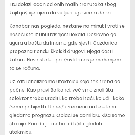
I tu dolazi jedan od onih malih trenutaka zbog
kojih još vjerujem da su ljudi uglavnom dobri.
Konobar nas pogleda, nestane na minut i vrati se
noseći sto iz unutrašnjosti lokala. Doslovno ga
ugura u baštu da imamo gdje sjesti. Gazdarica
prepozna Kendu, školski drugovi. Njega časti
kafom. Nas ostale… pa, častila nas je mahanjem. I
to se računa.
Uz kafu analiziramo utakmicu koja tek treba da
počne. Kao pravi Balkanci, već smo znali šta
selektor treba uraditi, ko treba izaći, ko ući i kako
ćemo pobijediti. U međuvremenu na telefonu
gledamo prognozu. Oblaci se gomilaju. Kiša samo
što nije. Kao da je i nebo odlučilo gledati
utakmicu.