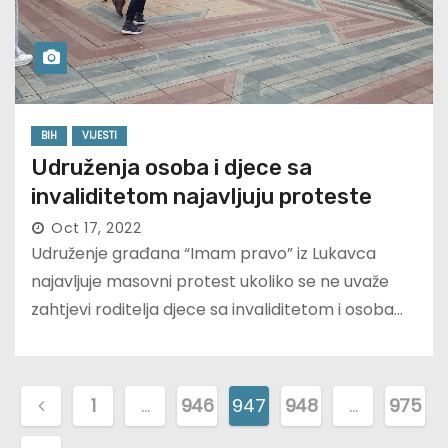
BIH
VIJESTI
Udruženja osoba i djece sa
invaliditetom najavljuju proteste
Oct 17, 2022
Udruženje građana “Imam pravo” iz Lukavca
najavljuje masovni protest ukoliko se ne uvaže
zahtjevi roditelja djece sa invaliditetom i osoba…
P
1
…
946
947
948
…
975