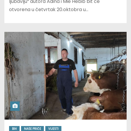
ljubavlju“ autora Adina i Mie Hebib bit će
otvorena u četvrtak 20.oktobra u…
BIH
NAŠE PRIČE
VIJESTI