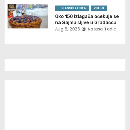
o
TUZLANSKI KANTON
VIJESTI
Oko 150 izlagača očekuje se
n
na Sajmu šljive u Gradačcu
Aug 8, 2026
Natasa Tadic