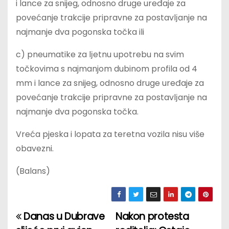
i lance za snijeg, odnosno druge uređaje za
povećanje trakcije pripravne za postavlјanje na
najmanje dva pogonska točka ili
c) pneumatike za lјetnu upotrebu na svim
točkovima s najmanjom dubinom profila od 4
mm i lance za snijeg, odnosno druge uređaje za
povećanje trakcije pripravne za postavlјanje na
najmanje dva pogonska točka.
Vreća pjeska i lopata za teretna vozila nisu više
obavezni.
(Balans)
Danas u Dubrave
Nakon protesta
P