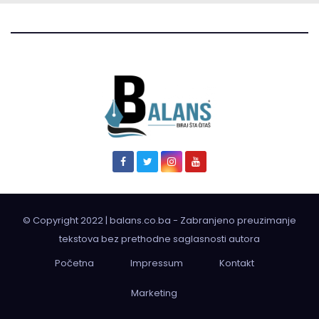
© Copyright 2022 | balans.co.ba - Zabranjeno preuzimanje
tekstova bez prethodne saglasnosti autora
Početna
Impressum
Kontakt
Marketing