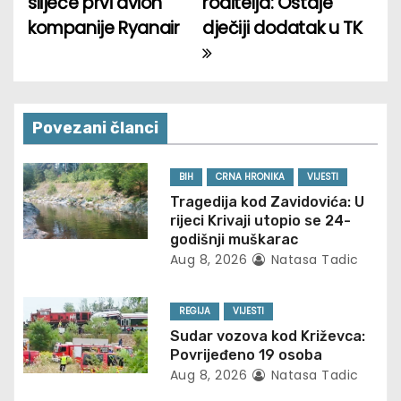
slijeće prvi avion
roditelja: Ostaje
o
kompanije Ryanair
dječiji dodatak u TK
s
t
n
Povezani članci
a
BIH
CRNA HRONIKA
VIJESTI
v
Tragedija kod Zavidovića: U
rijeci Krivaji utopio se 24-
i
godišnji muškarac
Aug 8, 2026
Natasa Tadic
g
REGIJA
VIJESTI
a
Sudar vozova kod Križevca:
t
Povrijeđeno 19 osoba
Aug 8, 2026
Natasa Tadic
i