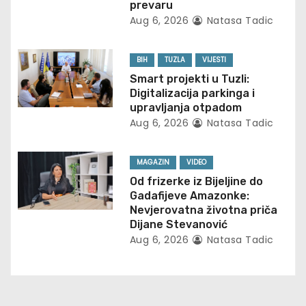
prevaru
a
Aug 6, 2026
Natasa Tadic
t
BIH
TUZLA
VIJESTI
i
Smart projekti u Tuzli:
Digitalizacija parkinga i
o
upravljanja otpadom
Aug 6, 2026
Natasa Tadic
n
MAGAZIN
VIDEO
Od frizerke iz Bijeljine do
Gadafijeve Amazonke:
Nevjerovatna životna priča
Dijane Stevanović
Aug 6, 2026
Natasa Tadic