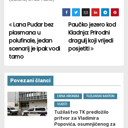
Lana Pudar bez
Paučko jezero kod
P
plasmana u
Kladnja: Prirodni
o
polufinale, jedan
dragulj koji vrijedi
scenarij je ipak vodi
posjetiti
s
tamo
t
n
Povezani članci
a
v
CRNA HRONIKA
TUZLANSKI KANTON
VIJESTI
i
Tužilaštvo TK predložilo
pritvor za Vladimira
g
Popovića, osumnjičenog za