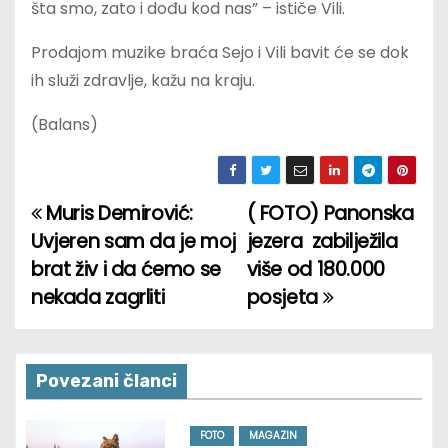
šta smo, zato i dođu kod nas” – ističe Vili.
Prodajom muzike braća Sejo i Vili bavit će se dok
ih služi zdravlje, kažu na kraju.
(Balans)
Muris Demirović:
( FOTO) Panonska
P
Uvjeren sam da je moj
jezera zabilježila
o
brat živ i da ćemo se
više od 180.000
nekada zagrliti
posjeta
s
t
n
Povezani članci
a
FOTO
MAGAZIN