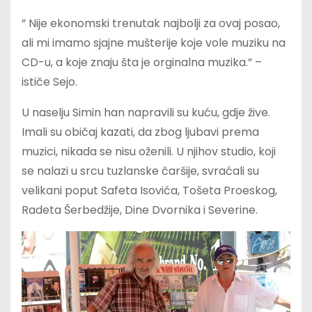
” Nije ekonomski trenutak najbolji za ovaj posao,
ali mi imamo sjajne mušterije koje vole muziku na
CD-u, a koje znaju šta je orginalna muzika.” –
ističe Sejo.
U naselju Simin han napravili su kuću, gdje žive.
Imali su običaj kazati, da zbog ljubavi prema
muzici, nikada se nisu oženili. U njihov studio, koji
se nalazi u srcu tuzlanske čaršije, svraćali su
velikani poput Safeta Isovića, Tošeta Proeskog,
Radeta Šerbedžije, Dine Dvornika i Severine.