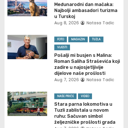
v
Međunarodni dan mačaka:
Najbolji ambasadori turizma
i
u Turskoj
Aug 8, 2026
Natasa Tadic
g
FOTO
MAGAZIN
TUZLA
a
VIJESTI
t
Pošalji mi busjen s Malina:
Roman Saliha Straševića koji
i
zadire u najosjetljivije
dijelove naše prošlosti
o
Aug 7, 2026
Natasa Tadic
n
NAŠE PRIČE
VIDEO
Stara parna lokomotiva u
Tuzli zablistala u novom
ruhu: Sačuvan simbol
željezničke prošlosti grada