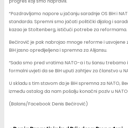
progres koji smo napravili.
“Pozdravljamo napore u jačanju saradnje OS BiH i NAT
standarda. Spremni smo jačati politički dijalog i saradn
kazao je Stoltenberg, ističući potrebe za reformama.
Bećirović je pak nabrojao mnoge reforme i usvojene z
BiH jasno opredijeljena i spremna za Alijansu.
“Sada smo pred vratima NATO-a i tu šansu trebamo isko
formalni uvjeti da se BiH uputi zahtjev za članstvo u 
U skladu s tim stavom da je BiH spremna za NATO, Beći
između ostalog da nam pošalju konačni poziv u NATO 
(Balans/Facebook Denis Bećirović)