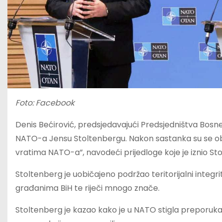
Foto: Facebook
Denis Bećirović, predsjedavajući Predsjedništva Bosn
NATO-a Jensu Stoltenbergu. Nakon sastanka su se obrat
vratima NATO-a”, navodeći prijedloge koje je iznio St
Stoltenberg je uobičajeno podržao teritorijalni integrit
građanima BiH te riječi mnogo znače.
Stoltenberg je kazao kako je u NATO stigla preporuka