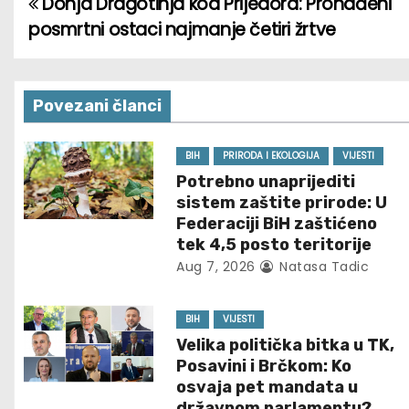
Donja Dragotinja kod Prijedora: Pronađeni
P
posmrtni ostaci najmanje četiri žrtve
o
s
Povezani članci
t
n
BIH
PRIRODA I EKOLOGIJA
VIJESTI
Potrebno unaprijediti
a
sistem zaštite prirode: U
Federaciji BiH zaštićeno
v
tek 4,5 posto teritorije
Aug 7, 2026
Natasa Tadic
i
g
BIH
VIJESTI
Velika politička bitka u TK,
a
Posavini i Brčkom: Ko
t
osvaja pet mandata u
državnom parlamentu?