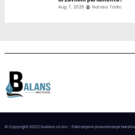
i
Aug 7, 2026
Natasa Tadic
o
n
© Copyright 2022 | balans.co.ba - Zabranjeno preuzimanje teksto