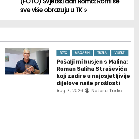
(FOTO) Svjetski dan Roma: Romi se
sve više obrazuju u TK
FOTO
MAGAZIN
TUZLA
VIJESTI
Pošalji mi busjen s Malina:
Roman Saliha Straševića
koji zadire u najosjetljivije
dijelove naše prošlosti
Aug 7, 2026
Natasa Tadic