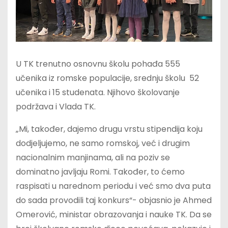
U TK trenutno osnovnu školu pohađa 555
učenika iz romske populacije, srednju školu 52
učenika i 15 studenata. Njihovo školovanje
podržava i Vlada TK.
„Mi, također, dajemo drugu vrstu stipendija koju
dodjeljujemo, ne samo romskoj, već i drugim
nacionalnim manjinama, ali na poziv se
dominatno javljaju Romi. Također, to ćemo
raspisati u narednom periodu i već smo dva puta
do sada provodili taj konkurs“- objasnio je Ahmed
Omerović, ministar obrazovanja i nauke TK. Da se