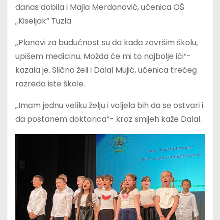
danas dobila i Majla Merdanović, učenica OŠ
„Kiseljak“ Tuzla
„Planovi za budućnost su da kada završim školu,
upišem medicinu. Možda će mi to najbolje ići“-
kazala je. Slično želi i Dalal Mujić, učenica trećeg
razreda iste škole.
„Imam jednu veliku želju i voljela bih da se ostvari i
da postanem doktorica“- kroz smijeh kaže Dalal.