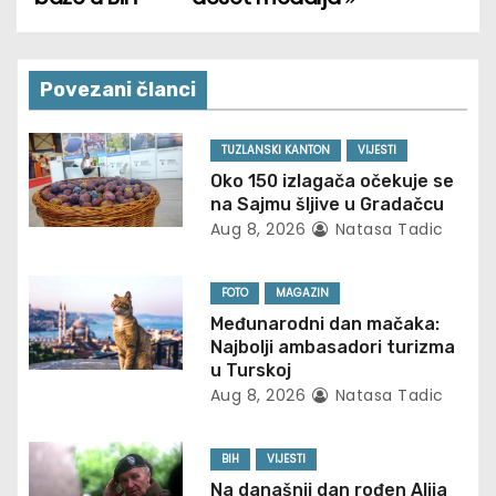
s
t
n
Povezani članci
a
TUZLANSKI KANTON
VIJESTI
v
Oko 150 izlagača očekuje se
na Sajmu šljive u Gradačcu
i
Aug 8, 2026
Natasa Tadic
g
FOTO
MAGAZIN
a
Međunarodni dan mačaka:
Najbolji ambasadori turizma
t
u Turskoj
Aug 8, 2026
Natasa Tadic
i
o
BIH
VIJESTI
Na današnji dan rođen Alija