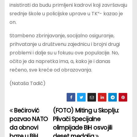
insistirati da budu primljeni kadrovi koji završavaju
srednje škole u policijske uprave u TK“- kazao je
on.
Stambeno zbrinjavanje, socijalno osiguranje,
prihvatanje u društvenu zajednicu i brojni drugi
problemi i dalje su u fokusu ove populacije. No,
očito je da napretka ima, a, kako je i danas
rečeno, sve kreće od obrazovanja.
(Nataša Tadić)
Bećirović
(FOTO) Miting u Skoplju:
P
pozvao NATO
Plivači Specijalne
o
da obnovi
olimpijade BiH osvojili
baze u BiH
deset medalja