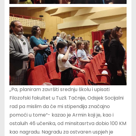
„Pa, planiram završiti srednju školu i upisati
Filozofski fakultet u Tuzli. Tačnije, Odsjek Socijalni
rad pa mislim da će mi stipendija značajno
pomoći u tome“- kazao je Armin koji je, kao i
ostaluih 46 učenika, od minsitasrtva dobio 100 KM
kao nagradu. Nagradu za ostvaren uspjeh je