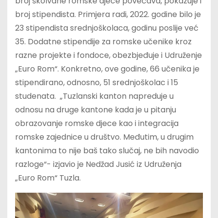
broj školvane romske djece povećava, pokazuje i
broj stipendista. Primjera radi, 2022. godine bilo je
23 stipendista srednjoškolaca, godinu poslije već
35. Dodatne stipendije za romske učenike kroz
razne projekte i fondoce, obezbjeđuje i Udruženje
„Euro Rom“. Konkretno, ove godine, 66 učenika je
stipendirano, odnosno, 51 srednjoškolac i 15
studenata.
„Tuzlanski kanton napreduje u
odnosu na druge kantone kada je u pitanju
obrazovanje romske djece kao i integracija
romske zajednice u društvo. Međutim, u drugim
kantonima to nije baš tako slučaj, ne bih navodio
razloge“- izjavio je Nedžad Jusić iz Udruženja
„Euro Rom“ Tuzla.