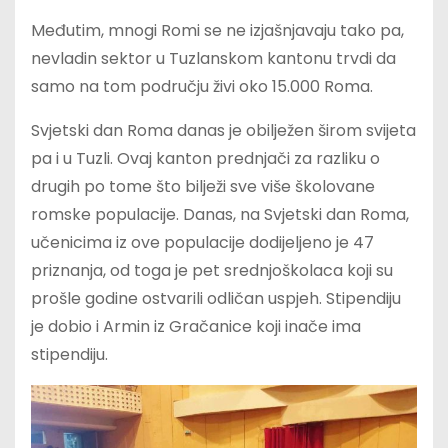
Međutim, mnogi Romi se ne izjašnjavaju tako pa,
nevladin sektor u Tuzlanskom kantonu trvdi da
samo na tom području živi oko 15.000 Roma.
Svjetski dan Roma danas je obilježen širom svijeta
pa i u Tuzli. Ovaj kanton prednjači za razliku o
drugih po tome što bilježi sve više školovane
romske populacije. Danas, na Svjetski dan Roma,
učenicima iz ove populacije dodijeljeno je 47
priznanja, od toga je pet srednjoškolaca koji su
prošle godine ostvarili odličan uspjeh. Stipendiju
je dobio i Armin iz Gračanice koji inače ima
stipendiju.