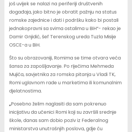
još uvijek se nalazi na periferiji društvenih
događaja, jako bitno je obratit pažnju na status
romske zajednice i dati i podršku kako bi postali
jednakopravni sa svima ostalima u BiH“- rekao je
Damir Gnjidić, šef Terenskog ureda Tuzla Misije
OSCE-a u BiH.
Što su obrazovaniji, Romima se time otvara veća
šansa za zapošljavanje. Po riječima Mehmeda
Mujića, savjetnika za romska pitanja u Vladi TK,
Romi uglavnom rade u marketima ili komunalnim
djelatnostima.
„
Posebno želim naglasiti da sam pokrenuo
inicijativu da učenici Romi koji su završili srednje
škole, danas sam dobio poziv iz Federalnog
ministarstva unutrašnjih poslova, gdje ću