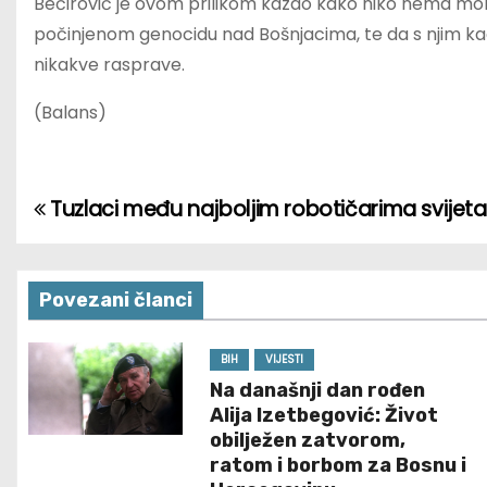
Bećirović je ovom prilikom kazao kako niko nema mora
počinjenom genocidu nad Bošnjacima, te da s njim ka
nikakve rasprave.
(Balans)
Tuzlaci među najboljim robotičarima svijeta
P
o
s
Povezani članci
t
BIH
VIJESTI
Na današnji dan rođen
n
Alija Izetbegović: Život
a
obilježen zatvorom,
ratom i borbom za Bosnu i