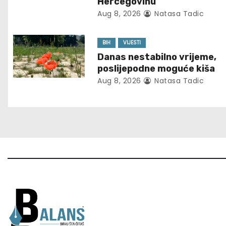
v
Hercegovinu
Aug 8, 2026
Natasa Tadic
i
g
BIH
VIJESTI
Danas nestabilno vrijeme,
a
poslijepodne moguće kiša
Aug 8, 2026
Natasa Tadic
t
i
o
n