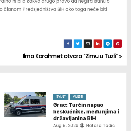
lno ni bilo kakvo drugo pravo da negira istinu o
o članom Predsjedništva BiH oko toga neće biti
Ilma Karahmet otvara “Zimu u Tuzli”
SVIJET
VIJESTI
Grac: Turčin napao
beskućnike, među njima i
državljanina BiH
Aug 8, 2026
Natasa Tadic