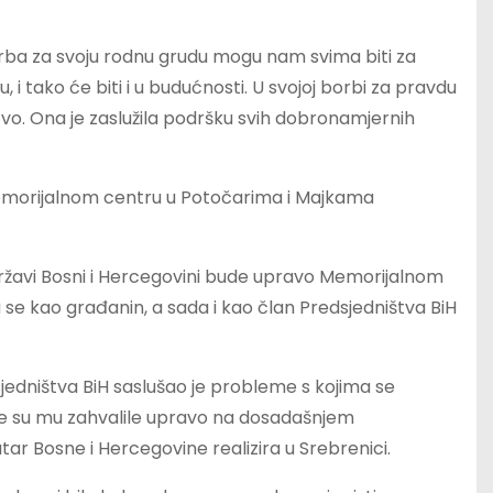
orba za svoju rodnu grudu mogu nam svima biti za
 i tako će biti i u budućnosti. U svojoj borbi za pravdu
vo. Ona je zaslužila podršku svih dobronamjernih
o Memorijalnom centru u Potočarima i Majkama
ržavi Bosni i Hercegovini bude upravo Memorijalnom
se kao građanin, a sada i kao član Predsjedništva BiH
dništva BiH saslušao je probleme s kojima se
ce su mu zahvalile upravo na dosadašnjem
ar Bosne i Hercegovine realizira u Srebrenici.