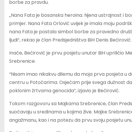
borbe za pravdu.
„Nana Fata je bosanska heroina. Njena ustrajnost i b
primjer. Nana Fata Orlović uvijek je imala moju podršku,
nana Fata je postala simbol borbe za pravedno društ
ljudi“, rekao je član Predsjedništva BiH Denis Bećirović.
Inače, Bećirović je prvu posjetu unutar BiH upriliči
Srebrenice.
“Nisam imao nikakvu dilemu da moja prva posjeta u d
centru u Potočarima. Osjećam prije svega dužnost da 
poklonim žrtvama genocida“, izjavio je Bećirović.
Tokom razgovoru sa Majkama Srebrenice, član Predsje
suočavaju u sredinama u kojima žive. Majke Srebreni
angažmanu, kao i na potezu da prvu svoju posjetu unut