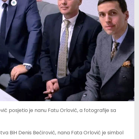
ć posjetio je nanu Fatu Orlović, a fotografije sa
va BiH Denis Bećirović, nana Fata Orlović je simbol