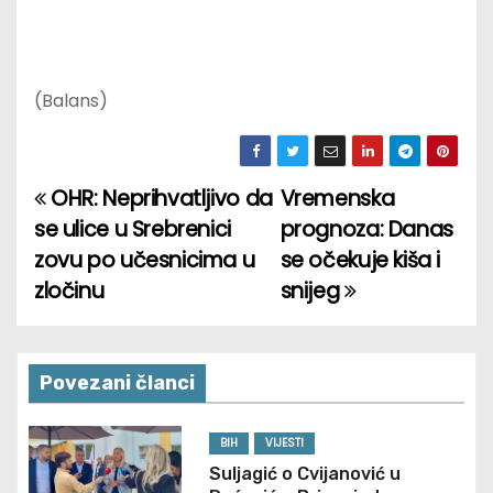
(Balans)
OHR: Neprihvatljivo da
Vremenska
P
se ulice u Srebrenici
prognoza: Danas
o
zovu po učesnicima u
se očekuje kiša i
zločinu
snijeg
s
t
n
Povezani članci
a
BIH
VIJESTI
v
Suljagić o Cvijanović u