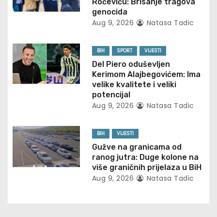
Roćeviću: Brisanje tragova
i
genocida
Aug 9, 2026
Natasa Tadic
g
BIH
SPORT
VIJESTI
a
Del Piero oduševljen
t
Kerimom Alajbegovićem: Ima
velike kvalitete i veliki
i
potencijal
Aug 9, 2026
Natasa Tadic
o
n
BIH
VIJESTI
Gužve na granicama od
ranog jutra: Duge kolone na
više graničnih prijelaza u BiH
Aug 9, 2026
Natasa Tadic