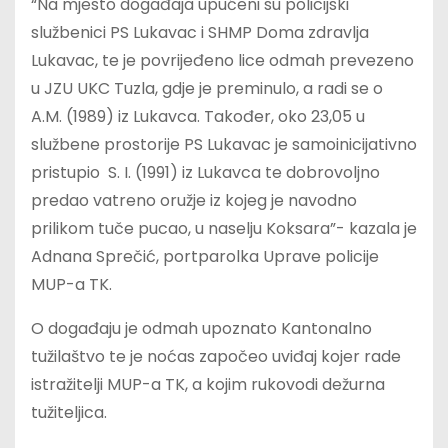
“Na mjesto događaja upućeni su policijski
službenici PS Lukavac i SHMP Doma zdravlja
Lukavac, te je povrijeđeno lice odmah prevezeno
u JZU UKC Tuzla, gdje je preminulo, a radi se o
A.M. (1989) iz Lukavca. Također, oko 23,05 u
službene prostorije PS Lukavac je samoinicijativno
pristupio S. I. (1991) iz Lukavca te dobrovoljno
predao vatreno oružje iz kojeg je navodno
prilikom tuče pucao, u naselju Koksara”- kazala je
Adnana Sprečić, portparolka Uprave policije
MUP-a TK.
O događaju je odmah upoznato Kantonalno
tužilaštvo te je noćas započeo uviđaj kojer rade
istražitelji MUP-a TK, a kojim rukovodi dežurna
tužiteljica.