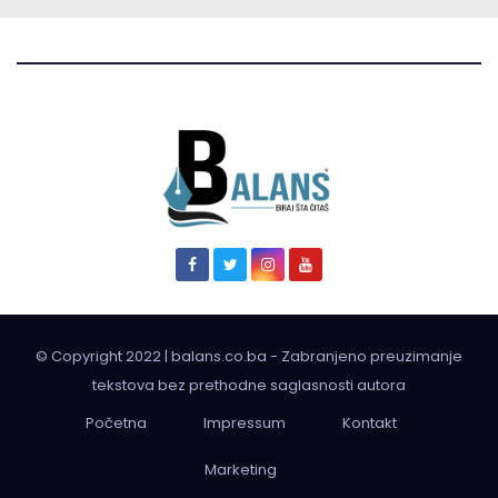
© Copyright 2022 | balans.co.ba - Zabranjeno preuzimanje
tekstova bez prethodne saglasnosti autora
Početna
Impressum
Kontakt
Marketing