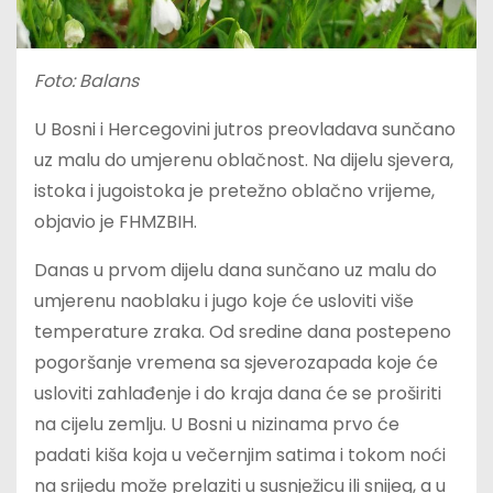
Foto: Balans
U Bosni i Hercegovini jutros preovladava sunčano
uz malu do umjerenu oblačnost. Na dijelu sjevera,
istoka i jugoistoka je pretežno oblačno vrijeme,
objavio je FHMZBIH.
Danas u prvom dijelu dana sunčano uz malu do
umjerenu naoblaku i jugo koje će usloviti više
temperature zraka. Od sredine dana postepeno
pogoršanje vremena sa sjeverozapada koje će
usloviti zahlađenje i do kraja dana će se proširiti
na cijelu zemlju. U Bosni u nizinama prvo će
padati kiša koja u večernjim satima i tokom noći
na srijedu može prelaziti u susnježicu ili snijeg, a u