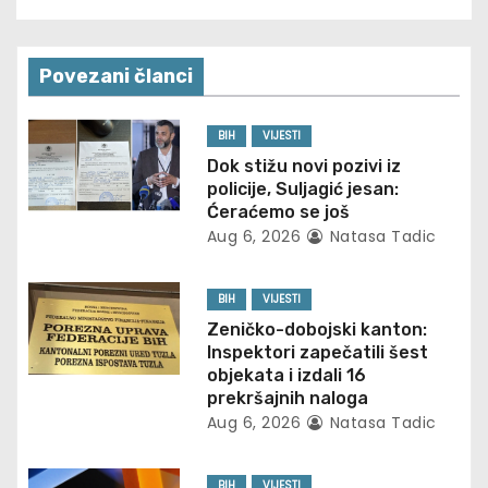
t
n
Povezani članci
a
v
BIH
VIJESTI
Dok stižu novi pozivi iz
i
policije, Suljagić jesan:
Ćeraćemo se još
g
Aug 6, 2026
Natasa Tadic
a
BIH
VIJESTI
t
Zeničko-dobojski kanton:
Inspektori zapečatili šest
i
objekata i izdali 16
prekršajnih naloga
o
Aug 6, 2026
Natasa Tadic
n
BIH
VIJESTI