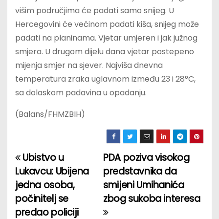
višim područjima će padati samo snijeg. U
Hercegovini će većinom padati kiša, snijeg može
padati na planinama. Vjetar umjeren i jak južnog
smjera. U drugom dijelu dana vjetar postepeno
mijenja smjer na sjever. Najviša dnevna
temperatura zraka uglavnom između 23 i 28°C,
sa dolaskom padavina u opadanju.
(Balans/FHMZBIH)
Ubistvo u
PDA poziva visokog
P
Lukavcu: Ubijena
predstavnika da
o
jedna osoba,
smijeni Umihanića
počinitelj se
zbog sukoba interesa
s
predao policiji