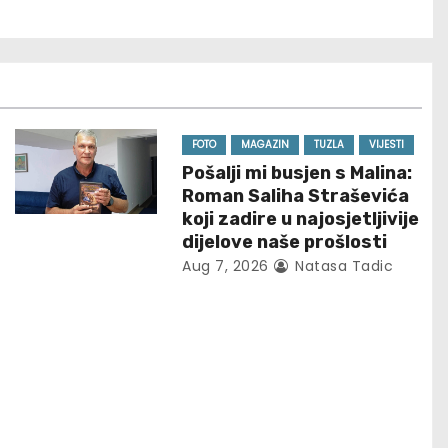
FOTO
MAGAZIN
TUZLA
VIJESTI
Pošalji mi busjen s Malina:
Roman Saliha Straševića
koji zadire u najosjetljivije
dijelove naše prošlosti
Aug 7, 2026
Natasa Tadic