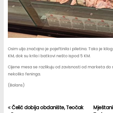
Osim ulja značajno je pojeftinila i piletina. Tako je ki
KM, dok su krila i batkovi nešto ispod 5 KM.
Cijene mesa se razlikuju od zavisnosti od marketa do
nekoliko feninga.
(Balans)
Čelić dobija obdanište, Teočak
Mještani
P