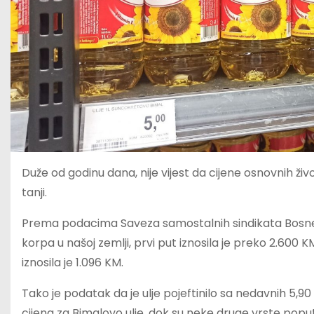
Duže od godinu dana, nije vijest da cijene osnovnih ži
tanji.
Prema podacima Saveza samostalnih sindikata Bosne 
korpa u našoj zemlji, prvi put iznosila je preko 2.600 K
iznosila je 1.096 KM.
Tako je podatak da je ulje pojeftinilo sa nedavnih 5,9
cijena za Bimalovo ulje, dok su neke druge vrste poput Z