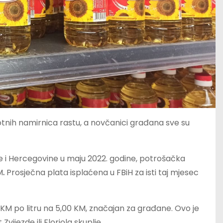
votnih namirnica rastu, a novčanici građana sve su
i Hercegovine u maju 2022. godine, potrošačka
M
.
Prosječna plata isplaćena u FBiH za isti taj mjesec
0 KM po litru na 5,00 KM, značajan za građane. Ovo je
vijezde ili Floriola skuplje.