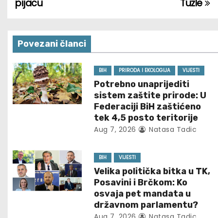
pijacu
Tuzle
o
s
Povezani članci
t
n
BIH
PRIRODA I EKOLOGIJA
VIJESTI
Potrebno unaprijediti
a
sistem zaštite prirode: U
Federaciji BiH zaštićeno
v
tek 4,5 posto teritorije
Aug 7, 2026
Natasa Tadic
i
g
BIH
VIJESTI
Velika politička bitka u TK,
a
Posavini i Brčkom: Ko
t
osvaja pet mandata u
državnom parlamentu?
Aug 7, 2026
Natasa Tadic