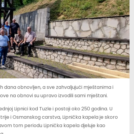
ih dana obnovljen, a sve zahvaljujući mještanima i
ove na obnovi su upravo izvodili sami mještani.
njoj Lipnici kod Tuzle i postoji oko 250 godina. U
rije i Osmanskog carstva, Lipnička kapela je skoro
čitavom tom periodu Lipnička kapela djeluje kao
a.