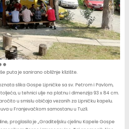
 puta je sanirano obližnje klizište.
znata slika Gospe Lipničke sa sv. Petrom i Pavlom,
ljeća, u tehnici ulje na platnu i dimenzija 93 x 84 cm.
naročito u smislu običaja vezanih za Lipničku kapelu.
i čuva u Franjevačkom samostanu u Tuzli.
ne, proglasila je „Graditeljsku cjelinu Kapele Gospe