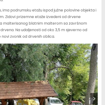
m, ima podrumsku etažu ispod južne polovine objekta i
m. Zidovi prizemne etaže izvedeni od drvene
ra malterisanog blatnim malterom sa završnom
drvena. Na udaljenosti od oko 3,5 m sjeverno od
 novi zvonik od drvenih oblica.