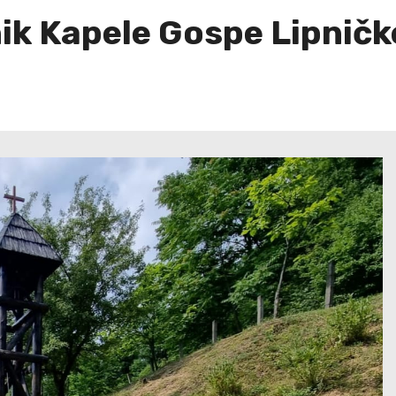
nik Kapele Gospe Lipničk