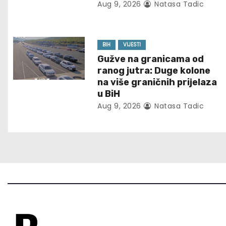
Aug 9, 2026
Natasa Tadic
v
i
BIH
VIJESTI
g
Gužve na granicama od
ranog jutra: Duge kolone
a
na više graničnih prijelaza
u BiH
t
Aug 9, 2026
Natasa Tadic
i
o
n