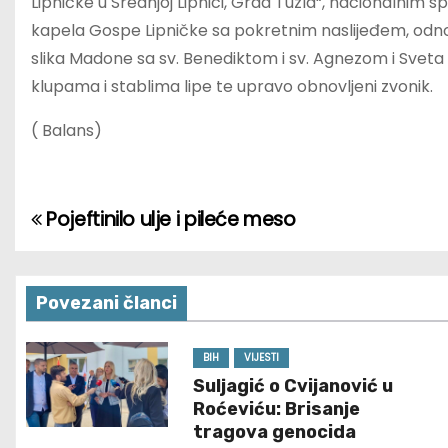
Lipničke u Srednjoj Lipnici, Grad Tuzla“, nacionalni
kapela Gospe Lipničke sa pokretnim naslijeđem, odnos
slika Madone sa sv. Benediktom i sv. Agnezom i Sveta 
klupama i stablima lipe te upravo obnovljeni zvonik.
( Balans)
Pojeftinilo ulje i pileće meso
P
o
s
Povezani članci
t
BIH
VIJESTI
Suljagić o Cvijanović u
n
Roćeviću: Brisanje
a
tragova genocida