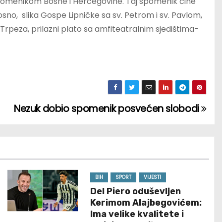
m spomenikom Bosne i Hercegovine. Taj spomenik čine
no, slika Gospe Lipničke sa sv. Petrom i sv. Pavlom,
Trpeza, prilazni plato sa amfiteatralnim sjedištima-
Nezuk dobio spomenik posvećen slobodi
BIH
SPORT
VIJESTI
Del Piero oduševljen
Kerimom Alajbegovićem:
Ima velike kvalitete i