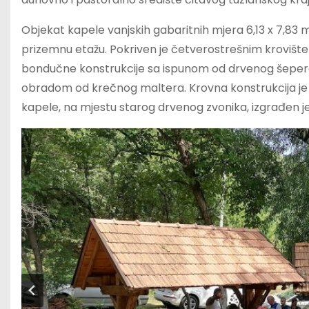
Objekat kapele vanjskih gabaritnih mjera 6,13 x 7,83 
prizemnu etažu. Pokriven je četverostrešnim krovište
bondučne konstrukcije sa ispunom od drvenog šepe
obradom od krečnog maltera. Krovna konstrukcija je 
kapele, na mjestu starog drvenog zvonika, izgrađen je