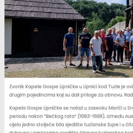
Zvonik Kapele Gospe Lipničke u Lipnici kod Tuzle je ov
drugim pojedincima koji su dali priloge za obnovu. Rad
Kapela Gospe Lipničke se nalazi u zaseoku Marići u Sred
periodu nakon “Bečkog rata“ (1683–1699), između Aust
cijelo jedno stoljeće bila sjedište tuzlanske župe i u 
duhovno i pastoralno središte čitavog tuzlanskog kraj