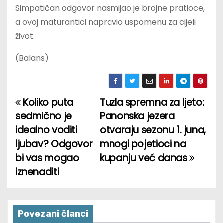
Simpatičan odgovor nasmijao je brojne pratioce,
a ovoj maturantici napravio uspomenu za cijeli
život.
(Balans)
Koliko puta
Tuzla spremna za ljeto:
P
sedmično je
Panonska jezera
o
idealno voditi
otvaraju sezonu 1. juna,
ljubav? Odgovor
mnogi pojetioci na
s
bi vas mogao
kupanju već danas
t
iznenaditi
n
a
Povezani članci