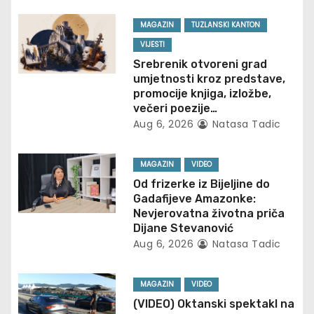
v
MAGAZIN
TUZLANSKI KANTON
i
VIJESTI
g
Srebrenik otvoreni grad
umjetnosti kroz predstave,
a
promocije knjiga, izložbe,
večeri poezije…
t
Aug 6, 2026
Natasa Tadic
i
MAGAZIN
VIDEO
o
Od frizerke iz Bijeljine do
Gadafijeve Amazonke:
n
Nevjerovatna životna priča
Dijane Stevanović
Aug 6, 2026
Natasa Tadic
MAGAZIN
VIDEO
(VIDEO) Oktanski spektakl na