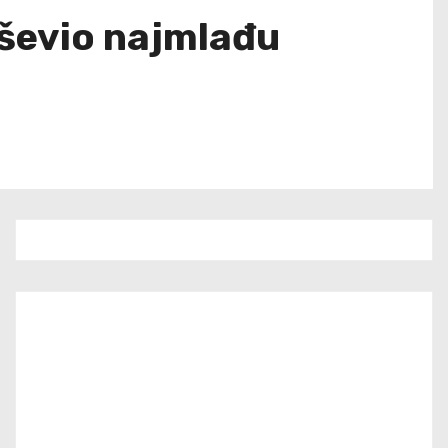
uševio najmlađu