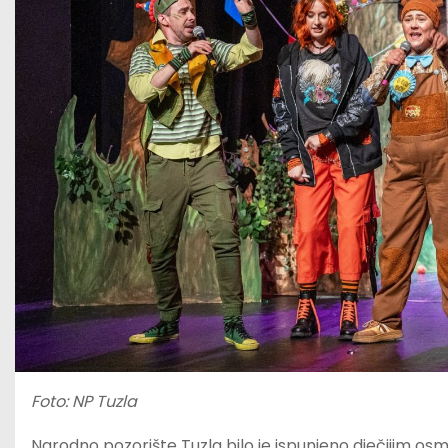
Foto: NP Tuzla
Narodno pozorište Tuzla bilo je ispunjeno dječijim os