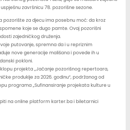
uspješnu završnicu 78. pozorišne sezone.
a pozorište za djecu ima posebnu moć: da kroz
 uspomene koje se dugo pamte. Ovaj pozorišni
 radosti zajedničkog druženja.
voje putovanje, spremna da i u repriznim
braduje nove generacije mališana i povede ih u
ndanski pokloni.
sklopu projekta „Jačanje pozorišnog repertoara,
tničke produkije za 2026. godinu“, podržanog od
lopu programa „Sufinansiranje projekata kulture u
i na online platform karter.ba i biletarnici