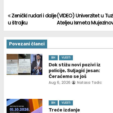
Zenički rudari i dalje
(VIDEO) Univerzitet u Tuzl
P
u štrajku
Ateljeu Ismeta Mujezino
o
s
Povezani članci
t
n
BIH
VIJESTI
Dok stižu novi pozivi iz
a
policije, Suljagić jesan:
Ćeraćemo se još
v
Aug 6, 2026
Natasa Tadic
i
g
BIH
VIJESTI
Treće izdanje