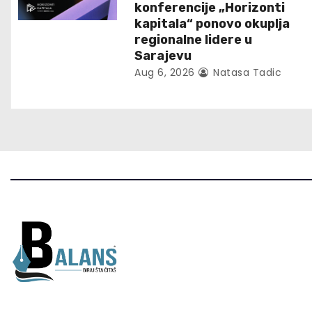
a
konferencije „Horizonti
t
kapitala“ ponovo okuplja
regionalne lidere u
i
Sarajevu
Aug 6, 2026
Natasa Tadic
o
n