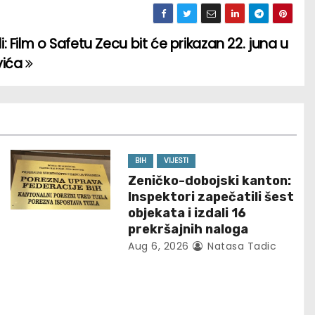
i: Film o Safetu Zecu bit će prikazan 22. juna u
vića
BIH
VIJESTI
Zeničko-dobojski kanton:
Inspektori zapečatili šest
objekata i izdali 16
prekršajnih naloga
Aug 6, 2026
Natasa Tadic