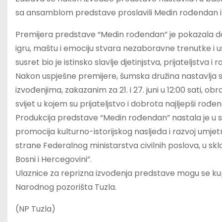
sa ansamblom predstave proslavili Medin rođendan i 
Premijera predstave “Medin rođendan” je pokazala d
igru, maštu i emociju stvara nezaboravne trenutke i
susret bio je istinsko slavlje djetinjstva, prijateljstva i
Nakon uspješne premijere, šumska družina nastavlja s
izvođenjima, zakazanim za 21. i 27. juni u 12:00 sati, o
svijet u kojem su prijateljstvo i dobrota najljepši rođe
Produkcija predstave “Medin rođendan” nastala je u 
promocija kulturno-istorijskog nasljeđa i razvoj umje
strane Federalnog ministarstva civilnih poslova, u sk
Bosni i Hercegovini”.
Ulaznice za reprizna izvođenja predstave mogu se kupit
Narodnog pozorišta Tuzla.
(NP Tuzla)