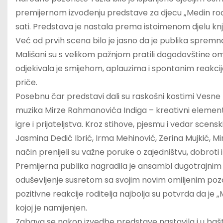
premijernom izvođenju predstave za djecu „Medin rođen
sati. Predstava je nastala prema istoimenom djelu knjiže
Već od prvih scena bilo je jasno da je publika sprem
Mališani su s velikom pažnjom pratili dogodovštine omi
odjekivala je smijehom, aplauzima i spontanim reakcij
priče.
Posebnu čar predstavi dali su raskošni kostimi Vesne 
muzika Mirze Rahmanovića Indiga – kreativni elementi 
igre i prijateljstva. Kroz stihove, pjesmu i vedar scen
Jasmina Dedić Ibrić, Irma Mehinović, Zerina Mujkić, Mirz
način prenijeli su važne poruke o zajedništvu, dobroti i 
Premijerna publika nagradila je ansambl dugotrajnim a
oduševljenje susretom sa svojim novim omiljenim pozor
pozitivne reakcije roditelja najbolja su potvrda da j
kojoj je namijenjen.
Zabava se nakon izvedbe predstave nastavila i u bašt