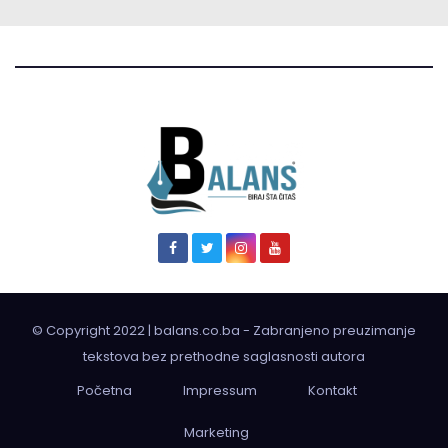
© Copyright 2022 | balans.co.ba - Zabranjeno preuzimanje
tekstova bez prethodne saglasnosti autora
Početna
Impressum
Kontakt
Marketing