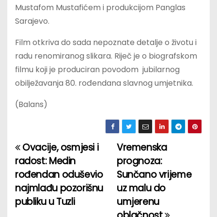
Mustafom Mustafićem i produkcijom Panglas
Sarajevo.
Film otkriva do sada nepoznate detalje o životu i
radu renomiranog slikara. Riječ je o biografskom
filmu koji je produciran povodom jubilarnog
obilježavanja 80. rođendana slavnog umjetnika.
(Balans)
Ovacije, osmjesi i
Vremenska
P
radost: Medin
prognoza:
o
rođendan oduševio
Sunčano vrijeme
najmlađu pozorišnu
uz malu do
s
publiku u Tuzli
umjerenu
t
oblačnost