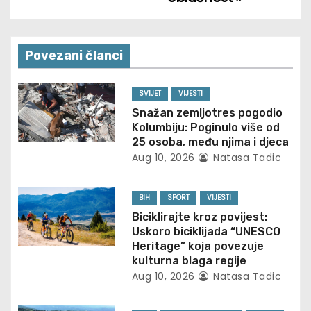
n
a
Povezani članci
v
SVIJET
VIJESTI
i
Snažan zemljotres pogodio
Kolumbiju: Poginulo više od
g
25 osoba, među njima i djeca
Aug 10, 2026
Natasa Tadic
a
t
BIH
SPORT
VIJESTI
Biciklirajte kroz povijest:
i
Uskoro biciklijada “UNESCO
Heritage” koja povezuje
o
kulturna blaga regije
Aug 10, 2026
Natasa Tadic
n