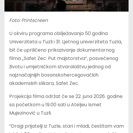
Foto: Printscreen
U okviru programa obilježavanja 50 godina
Univerziteta u Tuzli i 31. Ljetnog univerziteta Tuzla,
bit će upriličeno prikazivanje dokumentarnog
filma „Safet Zec: Put majstorstva“, posvećenog
životu i umjetničkom stvaralaštvu jednog od
najznačajnijih bosanskohercegovačkih
akademskih slikara, Safet Zec.
Projekcija filma održat će se 22. juna 2026. godine
sa početkom u 19.00 sati u Ateljeu Ismet
Mujezinović u Tuzli.
“Dragi prijatelji iz Tuzle, stari i mladi, čestitam vam