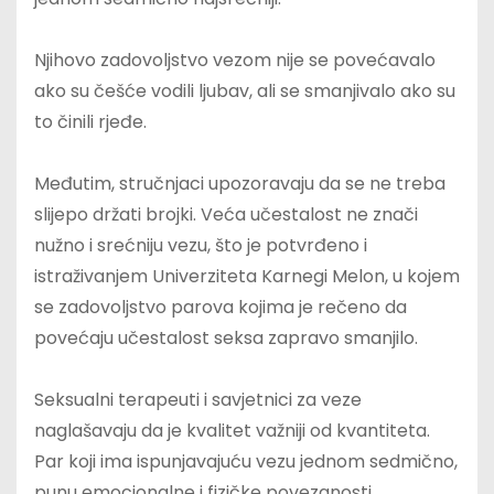
Njihovo zadovoljstvo vezom nije se povećavalo
ako su češće vodili ljubav, ali se smanjivalo ako su
to činili rjeđe.
Međutim, stručnjaci upozoravaju da se ne treba
slijepo držati brojki. Veća učestalost ne znači
nužno i srećniju vezu, što je potvrđeno i
istraživanjem Univerziteta Karnegi Melon, u kojem
se zadovoljstvo parova kojima je rečeno da
povećaju učestalost seksa zapravo smanjilo.
Seksualni terapeuti i savjetnici za veze
naglašavaju da je kvalitet važniji od kvantiteta.
Par koji ima ispunjavajuću vezu jednom sedmično,
punu emocionalne i fizičke povezanosti,