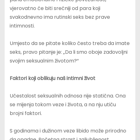
vjerovatno će biti srećniji od para koji
svakodnevno ima rutinski seks bez prave
intimnosti.
Umjesto da se pitate koliko često treba da imate
seks, pravo pitanje je: „Da li smo oboje zadovoljni
svojim seksualnim životom?“
Faktori koji oblikuju naš intimni život
Učestalost seksualnih odnosa nije statična. Ona
se mijenja tokom veze i života, a na nju utiču
brojni faktori.
S godinama i dužinom veze libido može prirodno
da opadne. Početna strast i zaljubljenost