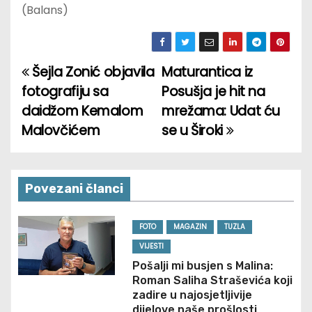
(Balans)
Šejla Zonić objavila
Maturantica iz
P
fotografiju sa
Posušja je hit na
o
daidžom Kemalom
mrežama: Udat ću
Malovčićem
se u Široki
s
t
n
Povezani članci
a
FOTO
MAGAZIN
TUZLA
v
VIJESTI
Pošalji mi busjen s Malina:
i
Roman Saliha Straševića koji
zadire u najosjetljivije
g
dijelove naše prošlosti