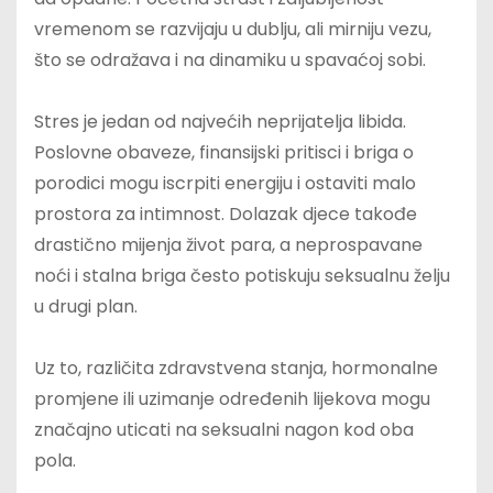
vremenom se razvijaju u dublju, ali mirniju vezu,
što se odražava i na dinamiku u spavaćoj sobi.
Stres je jedan od najvećih neprijatelja libida.
Poslovne obaveze, finansijski pritisci i briga o
porodici mogu iscrpiti energiju i ostaviti malo
prostora za intimnost. Dolazak djece takođe
drastično mijenja život para, a neprospavane
noći i stalna briga često potiskuju seksualnu želju
u drugi plan.
Uz to, različita zdravstvena stanja, hormonalne
promjene ili uzimanje određenih lijekova mogu
značajno uticati na seksualni nagon kod oba
pola.