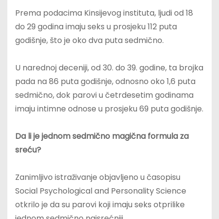
Prema podacima Kinsijevog instituta, ljudi od 18
do 29 godina imaju seks u prosjeku 112 puta
godišnje, što je oko dva puta sedmično.
U narednoj deceniji, od 30. do 39. godine, ta brojka
pada na 86 puta godišnje, odnosno oko 1,6 puta
sedmično, dok parovi u četrdesetim godinama
imaju intimne odnose u prosjeku 69 puta godišnje.
Da li je jednom sedmično magična formula za
sreću?
Zanimljivo istraživanje objavljeno u časopisu
Social Psychological and Personality Science
otkrilo je da su parovi koji imaju seks otprilike
jednom sedmično najsrećniji.