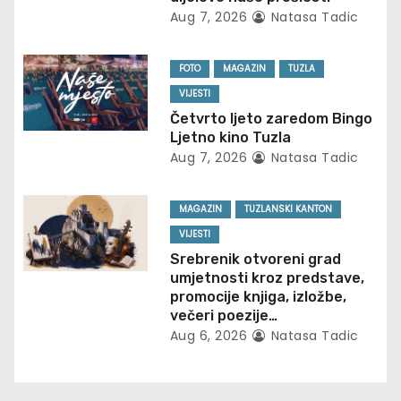
Aug 7, 2026
Natasa Tadic
a
t
FOTO
MAGAZIN
TUZLA
VIJESTI
i
Četvrto ljeto zaredom Bingo
Ljetno kino Tuzla
o
Aug 7, 2026
Natasa Tadic
n
MAGAZIN
TUZLANSKI KANTON
VIJESTI
Srebrenik otvoreni grad
umjetnosti kroz predstave,
promocije knjiga, izložbe,
večeri poezije…
Aug 6, 2026
Natasa Tadic