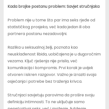
Kada brojke postanu problem: Savjet stručnjaka
Problem nije u tome što par ima seks rjeđe od
statističkog prosjeka, već kada jedan ili oba
partnera postanu nezadovoljni.
Razlika u seksualnoj želji, poznata kao
neusklađenost libida, uobičajena je u dugoročnim
vezama. Ključ rješenja nije prisila, već
komunikacija i kompromis. Prvi korak je uvijek
otvoren i iskren razgovor. Važno je izraziti svoja
osjećanja i potrebe bez traženja krivca.
Stručnjaci savjetuju parovima da prošire svoju
definiciju intimnosti. To ne uključuje samo
penetrativni seks, već i maženje, ljubljenje,