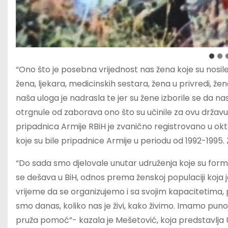
“Ono što je posebna vrijednost nas žena koje su nosile
žena, ljekara, medicinskih sestara, žena u privredi, že
naša uloga je nadrasla te jer su žene izborile se da na
otrgnule od zaborava ono što su učinile za ovu državu,
pripadnica Armije RBiH je zvanično registrovano u oktob
koje su bile pripadnice Armije u periodu od 1992-1995. 
“Do sada smo djelovale unutar udruženja koje su form
se dešava u BiH, odnos prema ženskoj populaciji koja je b
vrijeme da se organizujemo i sa svojim kapacitetima, 
smo danas, koliko nas je živi, kako živimo. Imamo puno
pruža pomoć”- kazala je Mešetović, koja predstavlja