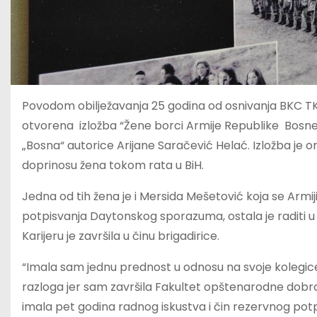
Povodom obilježavanja 25 godina od osnivanja BKC TK
otvorena izložba “Žene borci Armije Republike Bosne i
„Bosna“ autorice Arijane Saračević Helać. Izložba je or
doprinosu žena tokom rata u BiH.
Jedna od tih žena je i Mersida Mešetović koja se Armiji 
potpisvanja Daytonskog sporazuma, ostala je raditi u 
Karijeru je završila u činu brigadirice.
“Imala sam jednu prednost u odnosu na svoje kolegice 
razloga jer sam završila Fakultet opštenarodne dobr
imala pet godina radnog iskustva i čin rezervnog pot