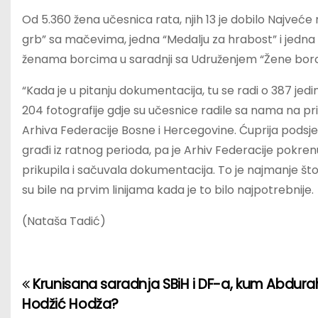
Od 5.360 žena učesnica rata, njih 13 je dobilo Najveće ra
grb” sa mačevima, jedna “Medalju za hrabost” i jedna “S
ženama borcima u saradnji sa Udruženjem “Žene borci 
“Kada je u pitanju dokumentacija, tu se radi o 387 jedi
204 fotografije gdje su učesnice radile sa nama na pri
Arhiva Federacije Bosne i Hercegovine. Ćuprija podsjeć
građi iz ratnog perioda, pa je Arhiv Federacije pokren
prikupila i sačuvala dokumentacija. To je najmanje što
su bile na prvim linijama kada je to bilo najpotrebnije.
(Nataša Tadić)
Krunisana saradnja SBiH i DF-a, kum Abdu
P
Hodžić Hodža?