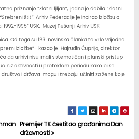
tno priznanje “Zlatni ljiljan”, jedna je dobila “Zlatni
rebreni štit”. Arhiv Federacije je incirao izložbu o
1992-1995” USK, Muzej Tešanj i Arhiv USK.
nica. Od toga su 183 novinska članka te vrlo vrijedne
premi izložbe”- kazao je Hajrudin Ćuprija, direktor
a da arhivi nisu imali sistematičan i planski pristup
uo niz aktivnosti u proteklom periodu kako bi se
 društvo i država mogu i trebaju učiniti za žene koje
rahman
Premijer TK čestitao građanima Dan
državnosti