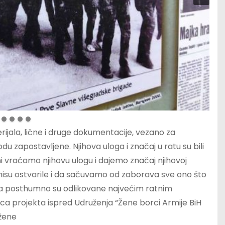
ijala, lične i druge dokumentacije, vezano za
zapostavljene. Njihova uloga i značaj u ratu su bili
 mi vraćamo njihovu ulogu i dajemo značaj njihovoj
nisu ostvarile i da sačuvamo od zaborava sve ono što
, a posthumno su odlikovane najvećim ratnim
ca projekta ispred Udruženja “Žene borci Armije BiH
 žene