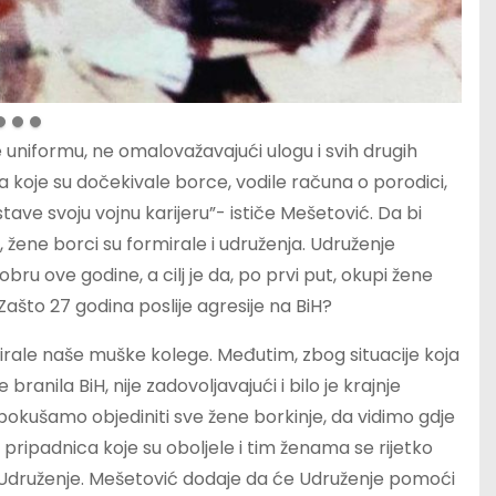
 uniformu, ne omalovažavajući ulogu i svih drugih
na koje su dočekivale borce, vodile računa o porodici,
stave svoju vojnu karijeru”- ističe Mešetović. Da bi
 žene borci su formirale i udruženja. Udruženje
ru ove godine, a cilj je da, po prvi put, okupi žene
Zašto 27 godina poslije agresije na BiH?
irale naše muške kolege. Međutim, zbog situacije koja
ranila BiH, nije zadovoljavajući i bilo je krajnje
pokušamo objediniti sve žene borkinje, da vidimo gdje
 pripadnica koje su oboljele i tim ženama se rijetko
 Udruženje. Mešetović dodaje da će Udruženje pomoći