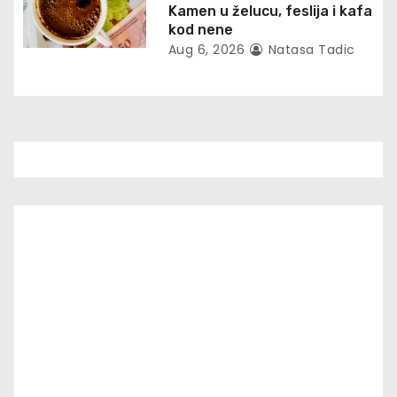
Kamen u želucu, feslija i kafa
n
kod nene
Aug 6, 2026
Natasa Tadic