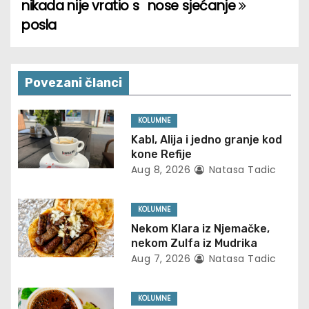
nikada nije vratio s
nose sjećanje
s
posla
t
n
Povezani članci
a
v
KOLUMNE
Kabl, Alija i jedno granje kod
i
kone Refije
Aug 8, 2026
Natasa Tadic
g
a
KOLUMNE
Nekom Klara iz Njemačke,
t
nekom Zulfa iz Mudrika
Aug 7, 2026
Natasa Tadic
i
o
KOLUMNE