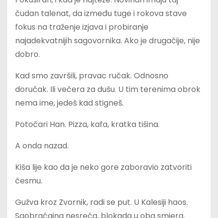
čudan talenat, da između tuge i rokova stave
fokus na traženje izjava i probiranje
najadekvatnijih sagovornika. Ako je drugačije, nije
dobro.
Kad smo završili, pravac ručak. Odnosno
doručak. Ili večera za dušu. U tim terenima obrok
nema ime, jedeš kad stigneš.
Potočari Han. Pizza, kafa, kratka tišina.
A onda nazad.
Kiša lije kao da je neko gore zaboravio zatvoriti
česmu.
Gužva kroz Zvornik, radi se put. U Kalesiji haos.
Saobraćajna nesreća, blokada u oba smjera.