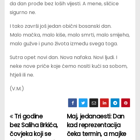
da dan prođe bez loših vijesti. A mene, sličice
sigurno ne.
I tako završi još jedan obični bosanski dan.
Malo mačka, malo kiše, malo smrti, malo smijeha,
malo gužve i puno života između svega toga.
Sutra opet novi dan. Nova nafaka. Novi ljudi. I
neke nove priče koje ćemo nositi kući sa sobom,
htjeli ili ne.
(V.M.)
Tri godine
Maj, jedanaesti: Dan
P
bez Saliha Brkića,
kad reprezentacija
o
čovjeka koji se
čeka termin, a majke