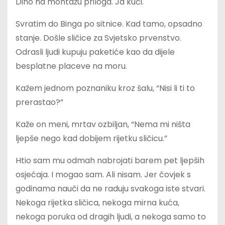
Dino na montažu priloga. Ja kući.
Svratim do Binga po sitnice. Kad tamo, opsadno
stanje. Došle sličice za Svjetsko prvenstvo.
Odrasli ljudi kupuju paketiće kao da dijele
besplatne placeve na moru.
Kažem jednom poznaniku kroz šalu, “Nisi li ti to
prerastao?”
Kaže on meni, mrtav ozbiljan, “Nema mi ništa
ljepše nego kad dobijem rijetku sličicu.”
Htio sam mu odmah nabrojati barem pet ljepših
osjećaja. I mogao sam. Ali nisam. Jer čovjek s
godinama nauči da ne raduju svakoga iste stvari.
Nekoga rijetka sličica, nekoga mirna kuća,
nekoga poruka od dragih ljudi, a nekoga samo to