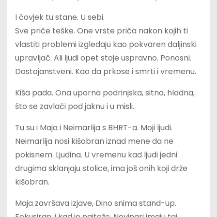
I čovjek tu stane. U sebi.
Sve priče teške. One vrste priča nakon kojih ti
vlastiti problemi izgledaju kao pokvaren daljinski
upravljač. Ali ljudi opet stoje uspravno. Ponosni.
Dostojanstveni. Kao da prkose i smrti i vremenu.
Kiša pada. Ona uporna podrinjska, sitna, hladna,
što se zavlači pod jaknu i u misli.
Tu su i Maja i Neimarlija s BHRT-a. Moji ljudi.
Neimarlija nosi kišobran iznad mene da ne
pokisnem. Ljudina. U vremenu kad ljudi jedni
drugima sklanjaju stolice, ima još onih koji drže
kišobran.
Maja završava izjave, Dino snima stand-up.
Fokusiran, i kad je najteže. Novinari imaju taj