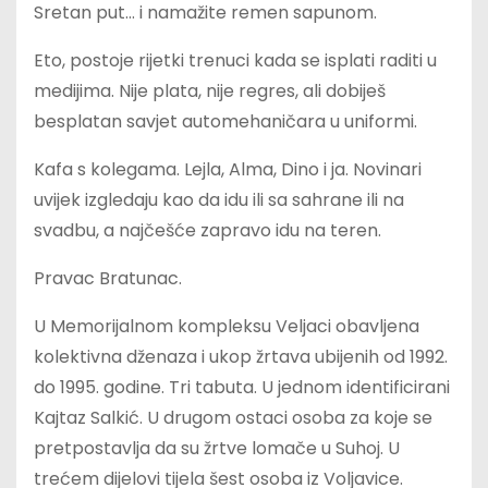
Sretan put… i namažite remen sapunom.
Eto, postoje rijetki trenuci kada se isplati raditi u
medijima. Nije plata, nije regres, ali dobiješ
besplatan savjet automehaničara u uniformi.
Kafa s kolegama. Lejla, Alma, Dino i ja. Novinari
uvijek izgledaju kao da idu ili sa sahrane ili na
svadbu, a najčešće zapravo idu na teren.
Pravac Bratunac.
U Memorijalnom kompleksu Veljaci obavljena
kolektivna dženaza i ukop žrtava ubijenih od 1992.
do 1995. godine. Tri tabuta. U jednom identificirani
Kajtaz Salkić. U drugom ostaci osoba za koje se
pretpostavlja da su žrtve lomače u Suhoj. U
trećem dijelovi tijela šest osoba iz Voljavice.