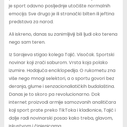
je sport odavno posljednje utočište normalnih
emocija. Sve drugo je ili stranački bilten ili jeftina
predstava za narod.
Ali iskreno, danas su zanimljiviji bili ljudi oko terena
nego sam teren.
Iz Sarajeva stigao kolega Tajić. Visočak. Sportski
novinar koji zrači saburom. Vrsta koja polako
izumire. Hodajuća enciklopedija. O rukometu zna
više nego mnogi selektori, a o sportu govori bez
deranja, glume i senzacionaliatičkih budalaština.
Danas je to skoro pa revolucionarno. Dok
internet proizvodi armije samozvanih analitičara
koji sport prate preko TikToka i kladionice, Tajić i
dalje radi novinarski posao kako treba, glavom,
iskustvom i činjenicama.