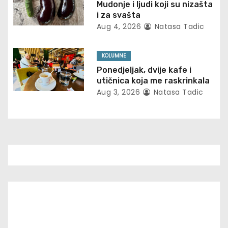
a
Mudonje i ljudi koji su nizašta
i za svašta
t
Aug 4, 2026
Natasa Tadic
i
KOLUMNE
o
Ponedjeljak, dvije kafe i
utičnica koja me raskrinkala
n
Aug 3, 2026
Natasa Tadic