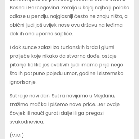
Bosna i Hercegovina. Zemlja u kojoj najbolji polako
odlaze u penziju, najglasniji često ne znaju ništa, a
obični ljudi još uvijek nose ovu državu na leđima
dok ih ona uporno sapliće.
I dok sunce zalazi iza tuzlanskih brda i glumi
proljeće koje nikako da stvarno dođe, ostaje
pitanje koliko još ovakvih ljudi imamo prije nego
što ih potpuno pojedu umor, godine i sistemsko
ignorisanje.
Sutra je novi dan. Sutra navijamo u Mejdanu,
tražimo mačka i pišemo nove priče. Jer ovdje
čovjek ili nauči gurati dalje ili ga pregazi
svakodnevica.
(V.M.)