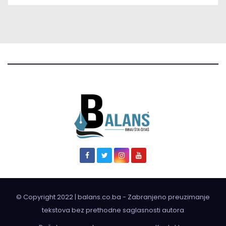
© Copyright 2022 | balans.co.ba - Zabranjeno preuzimanje
tekstova bez prethodne saglasnosti autora