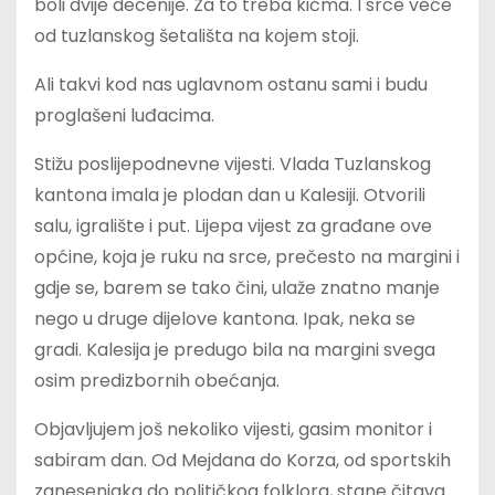
boli dvije decenije. Za to treba kičma. I srce veće
od tuzlanskog šetališta na kojem stoji.
Ali takvi kod nas uglavnom ostanu sami i budu
proglašeni luđacima.
Stižu poslijepodnevne vijesti. Vlada Tuzlanskog
kantona imala je plodan dan u Kalesiji. Otvorili
salu, igralište i put. Lijepa vijest za građane ove
općine, koja je ruku na srce, prečesto na margini i
gdje se, barem se tako čini, ulaže znatno manje
nego u druge dijelove kantona. Ipak, neka se
gradi. Kalesija je predugo bila na margini svega
osim predizbornih obećanja.
Objavljujem još nekoliko vijesti, gasim monitor i
sabiram dan. Od Mejdana do Korza, od sportskih
zanesenjaka do političkog folklora, stane čitava