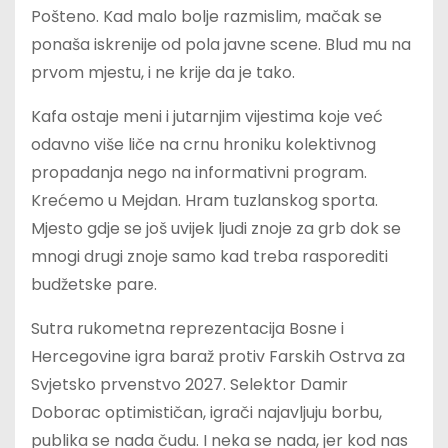
Pošteno. Kad malo bolje razmislim, mačak se
ponaša iskrenije od pola javne scene. Blud mu na
prvom mjestu, i ne krije da je tako.
Kafa ostaje meni i jutarnjim vijestima koje već
odavno više liče na crnu hroniku kolektivnog
propadanja nego na informativni program.
Krećemo u Mejdan. Hram tuzlanskog sporta.
Mjesto gdje se još uvijek ljudi znoje za grb dok se
mnogi drugi znoje samo kad treba rasporediti
budžetske pare.
Sutra rukometna reprezentacija Bosne i
Hercegovine igra baraž protiv Farskih Ostrva za
Svjetsko prvenstvo 2027. Selektor Damir
Doborac optimističan, igrači najavljuju borbu,
publika se nada čudu. I neka se nada, jer kod nas