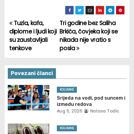
Tuzla, kafa,
Tri godine bez Saliha
P
diplome i ljudi koji
Brkića, čovjeka koji se
o
su zaustavljali
nikada nije vratio s
tenkove
posla
s
t
n
Povezani članci
a
KOLUMNE
v
Srijeda na vodi, pod suncem i
između redova
i
Aug 5, 2026
Natasa Tadic
g
KOLUMNE