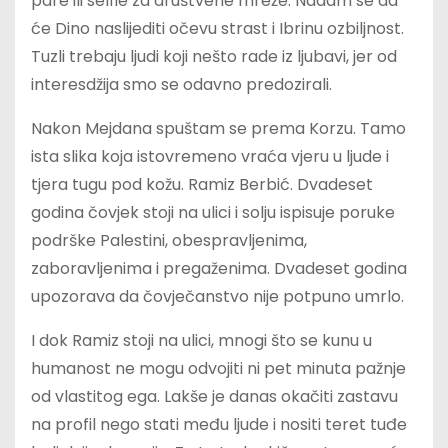
pare ili selfie za društvene mreže. Nadam se da
će Dino naslijediti očevu strast i Ibrinu ozbiljnost.
Tuzli trebaju ljudi koji nešto rade iz ljubavi, jer od
interesdžija smo se odavno predozirali.
Nakon Mejdana spuštam se prema Korzu. Tamo
ista slika koja istovremeno vraća vjeru u ljude i
tjera tugu pod kožu. Ramiz Berbić. Dvadeset
godina čovjek stoji na ulici i solju ispisuje poruke
podrške Palestini, obespravljenima,
zaboravljenima i pregaženima. Dvadeset godina
upozorava da čovječanstvo nije potpuno umrlo.
I dok Ramiz stoji na ulici, mnogi što se kunu u
humanost ne mogu odvojiti ni pet minuta pažnje
od vlastitog ega. Lakše je danas okačiti zastavu
na profil nego stati među ljude i nositi teret tuđe