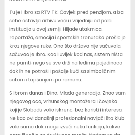
Tu je i Ibro sa RTV TK. Čovjek pred penzijom, a iza
sebe ostavlja arhivu veću i vrijedniju od pola
institucija u ovoj zemlji. Hiljade utakmica,
reportaža, emocija i sportskih trenutaka prošlo je
kroz njegove ruke. Ono što država nije sačuvala,
sačuvao je Ibro. Kao i uvijek kod nas, sistem ništa
ne pamti, nego se sve drži na leđima pojedinaca
dok ih ne potroši i pošalje kući sa simboličnim
satom i tapšanjem po ramenu.
S Ibrom danas i Dino. Mlađa generacija. Znao sam
njegovog oca, vrhunskog montažera i čovjeka
koji je Slobodu volio iskreno, bez koristi i interesa.
Ne kao ovi današnji profesionalni navijači što klub
vole samo dok mogu izvući neku funkciju, kakve