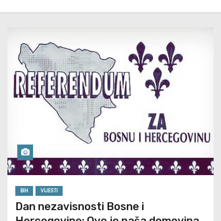
BIH
VIJESTI
Dan nezavisnosti Bosne i
Hercegovine: Ovo je naša domovina