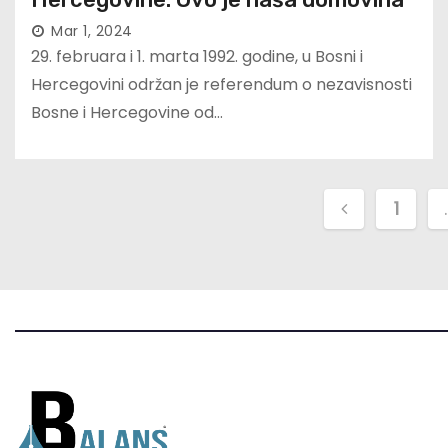
Mar 1, 2024
29. februara i 1. marta 1992. godine, u Bosni i
Hercegovini održan je referendum o nezavisnosti
Bosne i Hercegovine od…
P
1
o
s
t
s
p