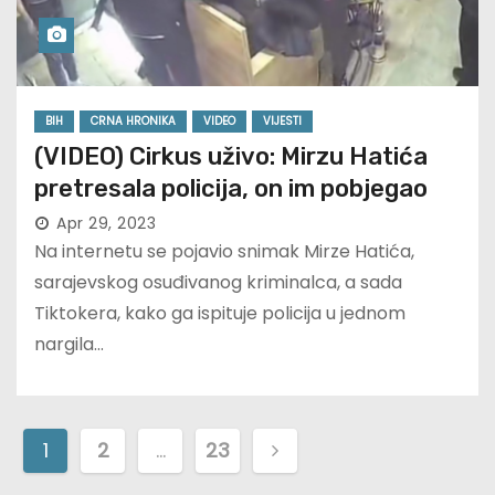
BIH
CRNA HRONIKA
VIDEO
VIJESTI
(VIDEO) Cirkus uživo: Mirzu Hatića
pretresala policija, on im pobjegao
Apr 29, 2023
Na internetu se pojavio snimak Mirze Hatića,
sarajevskog osuđivanog kriminalca, a sada
Tiktokera, kako ga ispituje policija u jednom
nargila…
P
1
2
…
23