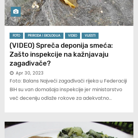
FOTO
PRIRODA I EKOLOGIJA
VIDEO
VIJESTI
(VIDEO) Spreča deponija smeća:
Zašto inspekcije na kažnjavaju
zagađivače?
Apr 30, 2023
Foto: Balans Najveći zagađivači rijeka u Federaciji
BiH su van domašaja inspekcije jer ministarstvo
već deceniju odlaže rokove za adekvatno…