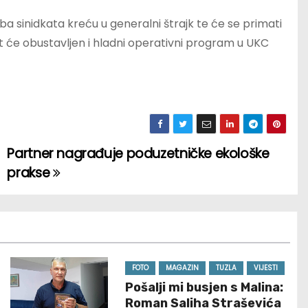
ba sinidkata kreću u generalni štrajk te će se primati
it će obustavljen i hladni operativni program u UKC
Partner nagrađuje poduzetničke ekološke
prakse
FOTO
MAGAZIN
TUZLA
VIJESTI
Pošalji mi busjen s Malina:
Roman Saliha Straševića