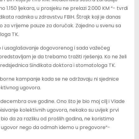
o 1.150 ljekara, u prosjeku ne prelazi 2.000 KM “- tvrdi
ikata radnika u zdravstvu FBiH. Štrajk koji je danas
 to za vrijeme pauze za doručak. Zajedno u svenu sa
loga TK.
je i usaglašavanje dogovorenog i sada važećeg
redstavljam je da trebamo tražiti rješenja. Ko ne želi
ć, predsjednica Sindikata doktora i stomatologa TK.
zborne kampanje kada se ne održavaju ni sjednice
ektivnog ugovora.
. decembra ove godine. Ono što je bio moj cilj i Vlade
sivanje kolektivnih ugovora, nekako su uvijek prvi
je bio da za razliku od prošlih godina, ne koristimo
ri ugovor nego da odmah idemo u pregovore“-