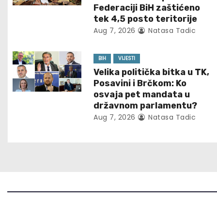
Federaciji BiH zaštićeno
v
tek 4,5 posto teritorije
Aug 7, 2026
Natasa Tadic
i
g
BIH
VIJESTI
Velika politička bitka u TK,
a
Posavini i Brčkom: Ko
t
osvaja pet mandata u
državnom parlamentu?
i
Aug 7, 2026
Natasa Tadic
o
n