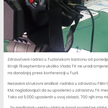
Zdravstveni radnici u Tuzlanskom kantonu od ponedjel
štrajk 19.septembra ukoliko Vlada TK ne uradi izmjene
na današnjoj press konferenciji u Tuzli.
Nezavisni strukovni sindikat radnika u zdravstvu FBiH t
KM, naglašavajući da su uposlenici u zdravstvu TK međ
Tako od 5.000 uposlenih u ovoj oblasti, 700 njih ima 
„Za medicinsku sestru plata je ispod prosječne plate u