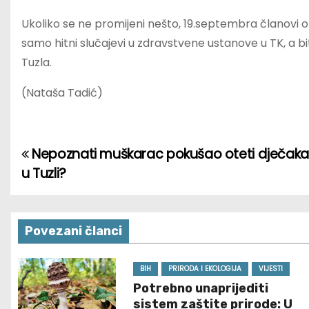
Ukoliko se ne promijeni nešto, 19.septembra članovi o
samo hitni slučajevi u zdravstvene ustanove u TK, a b
Tuzla.
(Nataša Tadić)
Nepoznati muškarac pokušao oteti dječaka
P
u Tuzli?
o
s
Povezani članci
t
n
BIH
PRIRODA I EKOLOGIJA
VIJESTI
Potrebno unaprijediti
a
sistem zaštite prirode: U