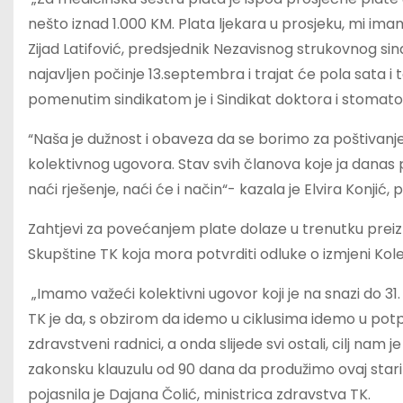
nešto iznad 1.000 KM. Plata ljekara u prosjeku, mi imam
Zijad Latifović, predsjednik Nezavisnog strukovnog sind
najavljen počinje 13.septembra i trajat će pola sata i
pomenutim sindikatom je i Sindikat doktora i stomato
“Naša je dužnost i obaveza da se borimo za poštivan
kolektivnog ugovora. Stav svih članova koje ja danas p
naći rješenje, naći će i način“- kazala je Elvira Konji
Zahtjevi za povećanjem plate dolaze u trenutku prei
Skupštine TK koja mora potvrditi odluke o izmjeni Kol
„Imamo važeći kolektivni ugovor koji je na snazi do 31
TK je da, s obzirom da idemo u ciklusima idemo u potpi
zdravstveni radnici, a onda slijede svi ostali, cilj nam 
zakonsku klauzulu od 90 dana da produžimo ovaj sta
pojasnila je Dajana Čolić, ministrica zdravstva TK.