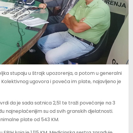
jka stupaju u štrajk upozorenja, a potom u generalni
 Kolektivnog ugovora i poveća im plate, najavljeno je
vrdi da je sada satnica 2,51 te traži povećanje na 3
u najneplaćenijim su od svih granskih djelatnosti.
minimalne plate od 543 KM.
 FBIH koja je 1.115 KM. Medicinska sestra zarađuje