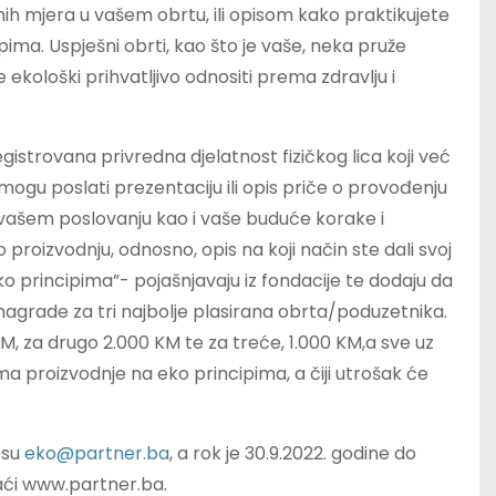
nih mjera u vašem obrtu, ili opisom kako praktikujete
ipima. Uspješni obrti, kao što je vaše, neka pruže
ekološki prihvatljivo odnositi prema zdravlju i
gistrovana privredna djelatnost fizičkog lica koji već
mogu poslati prezentaciju ili opis priče o provođenju
 u vašem poslovanju kao i vaše buduće korake i
roizvodnju, odnosno, opis na koji način ste dali svoj
eko principima”- pojašnjavaju iz fondacije te dodaju da
 nagrade za tri najbolje plasirana obrta/poduzetnika.
, za drugo 2.000 KM te za treće, 1.000 KM,a sve uz
ma proizvodnje na eko principima, a čiji utrošak će
esu
eko@partner.ba
, a rok je 30.9.2022. godine do
naći www.partner.ba.