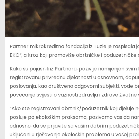
Partner mikrokreditna fondacija iz Tuzle je raspisala
EKO”, a kroz koji promoviše
obrtničke i poduzetničke dj
Kako su pojasnili iz Partnera, poziv je namijenjen svim f
registrovanu privrednu djelatnosti u osnovnom, dopu
poslovanja, kao društveno odgovorni subjekti, vode brig
povećanje svijesti o važnosti zdravlja i zdrave život
“Ako ste registrovani obrtnik/poduzetnik koji djeluje n
posluje po ekološkim praksama, pozivamo vas da nam
odnosno, da se prijavite sa vašim dobrim poduzetničk
uključeni u rješavanje ekoloških problema u vašoj proizv