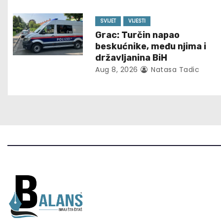
g
SVIJET
VIJESTI
a
Grac: Turčin napao
t
beskućnike, među njima i
državljanina BiH
i
Aug 8, 2026
Natasa Tadic
o
n