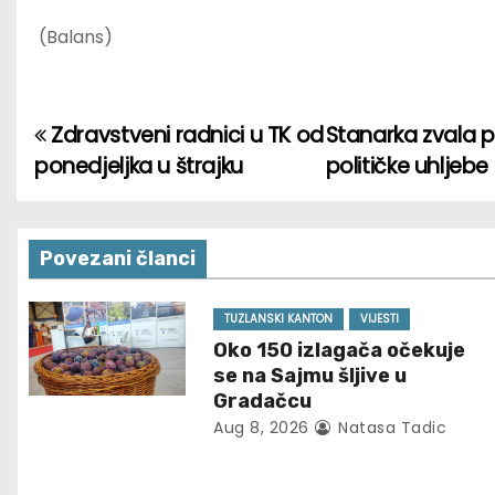
(Balans)
Zdravstveni radnici u TK od
Stanarka zvala po
P
ponedjeljka u štrajku
političke uhljebe
o
s
Povezani članci
t
n
TUZLANSKI KANTON
VIJESTI
Oko 150 izlagača očekuje
a
se na Sajmu šljive u
Gradačcu
v
Aug 8, 2026
Natasa Tadic
i