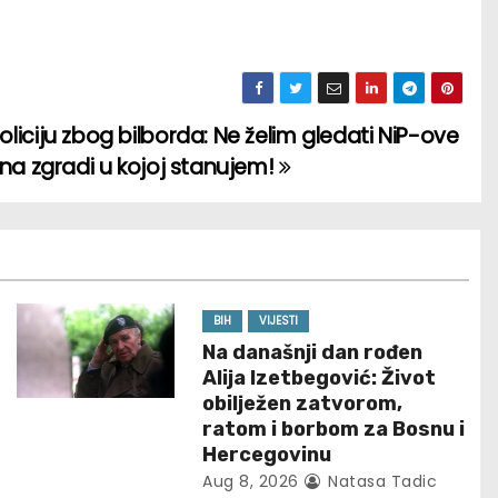
liciju zbog bilborda: Ne želim gledati NiP-ove
 na zgradi u kojoj stanujem!
BIH
VIJESTI
Na današnji dan rođen
Alija Izetbegović: Život
obilježen zatvorom,
ratom i borbom za Bosnu i
Hercegovinu
Aug 8, 2026
Natasa Tadic