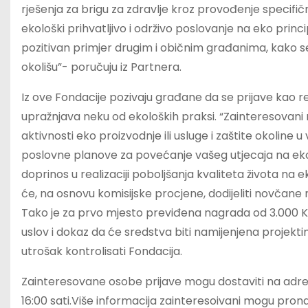
rješenja za brigu za zdravlje kroz provođenje specifič
ekološki prihvatljivo i održivo poslovanje na eko princ
pozitivan primjer drugim i običnim građanima, kako se 
okolišu”- poručuju iz Partnera.
Iz ove Fondacije pozivaju građane da se prijave kao re
upražnjava neku od ekoloških praksi. “Zainteresovani 
aktivnosti eko proizvodnje ili usluge i zaštite okoline
poslovne planove za povećanje vašeg utjecaja na eko p
doprinos u realizaciji poboljšanja kvaliteta života na 
će, na osnovu komisijske procjene, dodijeliti novčane
Tako je za prvo mjesto previđena nagrada od 3.000 KM
uslov i dokaz da će sredstva biti namijenjena projekti
utrošak kontrolisati Fondacija.
Zainteresovane osobe prijave mogu dostaviti na adr
16:00 sati.Više informacija zainteresoivani mogu pro