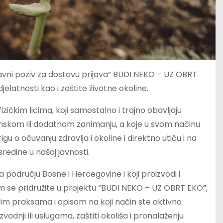
 javni poziv za dostavu prijava” BUDI NEKO – UZ OBRT
elatnosti kao i zaštite životne okoline.
izičkim licima, koji samostalno i trajno obavljaju
nskom ili dodatnom zanimanju, a koje u svom načinu
u o očuvanju zdravlja i okoline i direktno utiču i na
ne sredine u našoj javnosti.
a području Bosne i Hercegovine i koji proizvodi i
 se pridružite u projektu “BUDI NEKO – UZ OBRT EKO
”
,
im praksama i opisom na koji način ste aktivno
odnji ili uslugama, zaštiti okoliša i pronalaženju