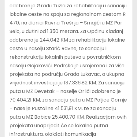
odobren je Gradu Tuzla za rehabilitaciju i sanaciju
lokalne ceste na spoju sa regionalnom cestom R
470, na dionici Ravna Trešnja – Smajići u MZ Par
Selo, u dužini od 1.350 metara. Za Općinu Kladanj
odobreno je 244.042 KM za rehabilitaciju lokalne
ceste u naselju Starić Ravne, te sanaciju i
rekonstrukciju lokalnih puteva u povratničkom
naselju Gojakovići. Podrška je usmjerena i za više
projekata na području Grada Lukavac, a ukupna
vrijednost investicija je 137.336,82 KM. Za sanaciju
puta u MZ Devetak – naselje Orlići odobreno je
70.404,21 KM, za sanaciju puta u MZ Poljice Gornje
– naselje Pustoline 41.531,91 KM, te za sanaciju
puta u MZ Babice 25.400,70 KM. Realizacijom ovih
projekata unaprijedit će se lokalna putna
infrastruktura, olakšati komunikacija