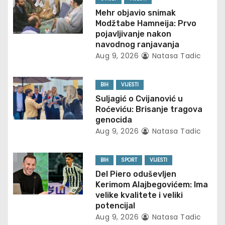
v
Mehr objavio snimak
i
Modžtabe Hamneija: Prvo
pojavljivanje nakon
g
navodnog ranjavanja
Aug 9, 2026
Natasa Tadic
a
t
BIH
VIJESTI
Suljagić o Cvijanović u
i
Roćeviću: Brisanje tragova
genocida
o
Aug 9, 2026
Natasa Tadic
n
BIH
SPORT
VIJESTI
Del Piero oduševljen
Kerimom Alajbegovićem: Ima
velike kvalitete i veliki
potencijal
Aug 9, 2026
Natasa Tadic