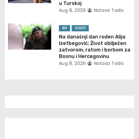
u Turskoj
i
Aug 8, 2026
Natasa Tadic
o
BIH
VIJESTI
n
Na današnji dan rođen Alija
Izetbegović: Život obilježen
zatvorom, ratom i borbom za
Bosnu i Hercegovinu
Aug 8, 2026
Natasa Tadic