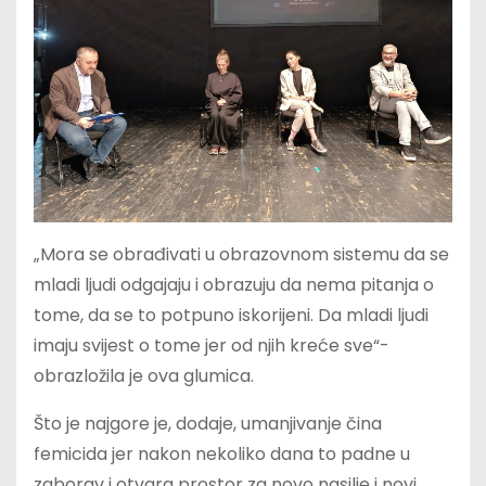
„Mora se obrađivati u obrazovnom sistemu da se
mladi ljudi odgajaju i obrazuju da nema pitanja o
tome, da se to potpuno iskorijeni. Da mladi ljudi
imaju svijest o tome jer od njih kreće sve“-
obrazložila je ova glumica.
Što je najgore je, dodaje, umanjivanje čina
femicida jer nakon nekoliko dana to padne u
zaborav i otvara prostor za novo nasilje i novi