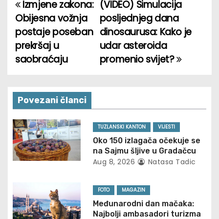
Izmjene zakona:
(VIDEO) Simulacija
P
Obijesna vožnja
posljednjeg dana
o
postaje poseban
dinosaurusa: Kako je
prekršaj u
udar asteroida
s
saobraćaju
promenio svijet?
t
n
Povezani članci
a
v
TUZLANSKI KANTON
VIJESTI
Oko 150 izlagača očekuje se
i
na Sajmu šljive u Gradačcu
Aug 8, 2026
Natasa Tadic
g
a
FOTO
MAGAZIN
Međunarodni dan mačaka:
t
Najbolji ambasadori turizma