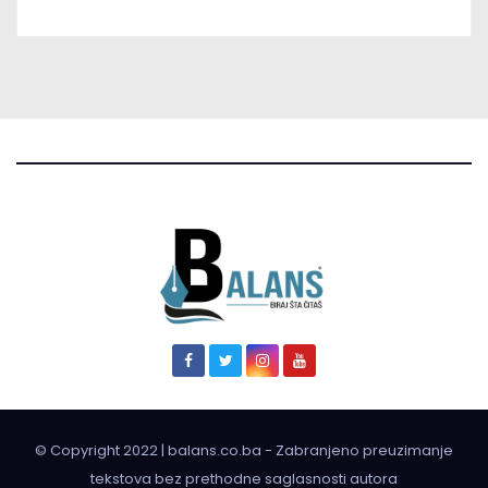
© Copyright 2022 | balans.co.ba - Zabranjeno preuzimanje
tekstova bez prethodne saglasnosti autora