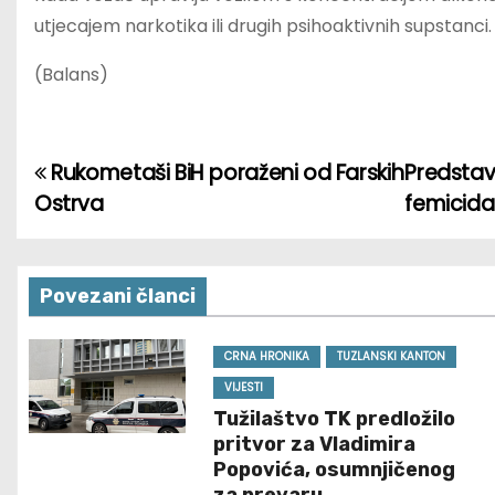
utjecajem narkotika ili drugih psihoaktivnih supstanci.
(Balans)
Rukometaši BiH poraženi od Farskih
Predstav
P
Ostrva
femicida
o
s
Povezani članci
t
n
CRNA HRONIKA
TUZLANSKI KANTON
VIJESTI
a
Tužilaštvo TK predložilo
pritvor za Vladimira
v
Popovića, osumnjičenog