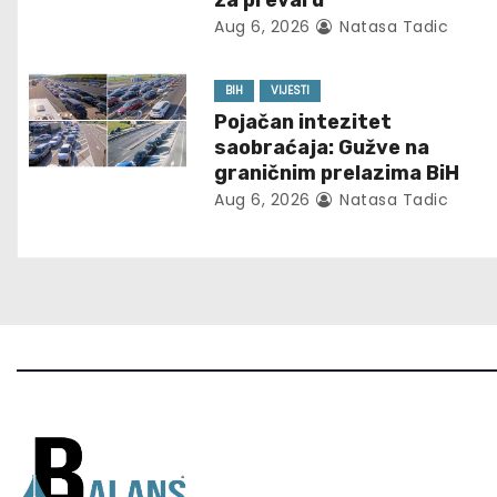
za prevaru
i
Aug 6, 2026
Natasa Tadic
g
BIH
VIJESTI
a
Pojačan intezitet
t
saobraćaja: Gužve na
graničnim prelazima BiH
i
Aug 6, 2026
Natasa Tadic
o
n