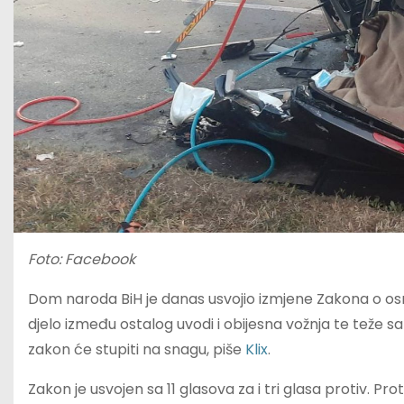
Foto: Facebook
Dom naroda BiH je danas usvojio izmjene Zakona o o
djelo između ostalog uvodi i obijesna vožnja te teže 
zakon će stupiti na snagu, piše
Klix
.
Zakon je usvojen sa 11 glasova za i tri glasa protiv. Pro