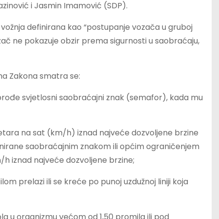
azinović i Jasmin Imamović (SDP).
vožnja definirana kao “postupanje vozača u gruboj
zač ne pokazuje obzir prema sigurnosti u saobraćaju,
a Zakona smatra se:
prođe svjetlosni saobraćajni znak (semafor), kada mu
ometara na sat (km/h) iznad najveće dozvoljene brzine
finirane saobraćajnim znakom ili općim ograničenjem
m/h iznad najveće dozvoljene brzine;
m prelazi ili se kreće po punoj uzdužnoj liniji koja
la u organizmu većom od 1,50 promila ili pod