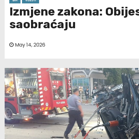
BIH
VIJESTI
Izmjene zakona: Obije
saobraćaju
May 14, 2026