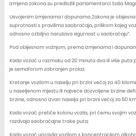
izmjena zakona su predložili parlamentarci Saša Mag
Usvojenim izmjenama i dopunama Zakona je obijesna 
suprotnosti s pravilima saobraćaja, prilikom kojeg vo
odnosno ozbiljno narušava sigurnost u saobraćaju”.
Pod obijesnom vožnjom, prema izmjenama i dopunam
Kada vozač u razmaku od 20 minuta dva ili više puta 
je semaforom zabranjen prolaz;
Kretanje vozilom u naselju pri brzini većoj za 40 kil
u naseljenom mjestu ili najveće dozvoljene brzine de
brzine, odnosno izvan naselja pri brzini većoj za 60 k
Kada vozač pretiče kolonu vozila, pri čemu svojim vozilo
razdvaja saobraćajne trake puta;
Kada vozač upravlja vozilom s koncentracijom alkoho