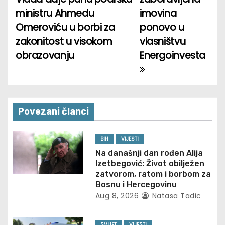
o
ministru Ahmedu
imovina
Omeroviću u borbi za
ponovo u
s
zakonitost u visokom
vlasništvu
t
obrazovanju
Energoinvesta
n
a
v
Povezani članci
i
BIH
VIJESTI
g
Na današnji dan rođen Alija
Izetbegović: Život obilježen
a
zatvorom, ratom i borbom za
Bosnu i Hercegovinu
t
Aug 8, 2026
Natasa Tadic
i
SVIJET
VIJESTI