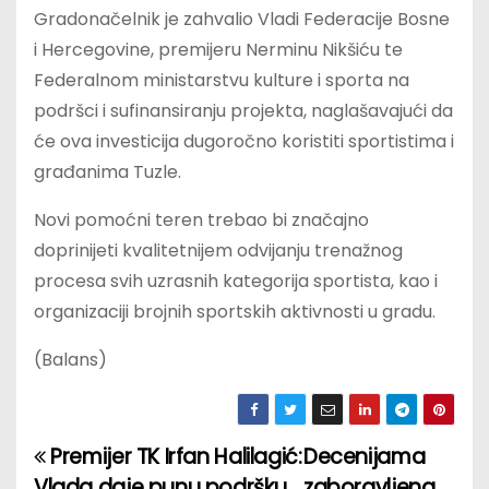
Gradonačelnik je zahvalio Vladi Federacije Bosne
i Hercegovine, premijeru Nerminu Nikšiću te
Federalnom ministarstvu kulture i sporta na
podršci i sufinansiranju projekta, naglašavajući da
će ova investicija dugoročno koristiti sportistima i
građanima Tuzle.
Novi pomoćni teren trebao bi značajno
doprinijeti kvalitetnijem odvijanju trenažnog
procesa svih uzrasnih kategorija sportista, kao i
organizaciji brojnih sportskih aktivnosti u gradu.
(Balans)
Premijer TK Irfan Halilagić:
Decenijama
P
Vlada daje punu podršku
zaboravljena