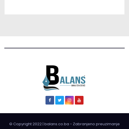
© Copyright 2022 | balans.co.ba - Zabranjeno preuzimanje