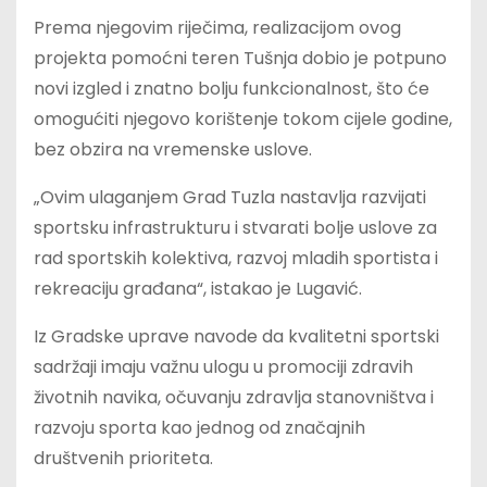
Prema njegovim riječima, realizacijom ovog
projekta pomoćni teren Tušnja dobio je potpuno
novi izgled i znatno bolju funkcionalnost, što će
omogućiti njegovo korištenje tokom cijele godine,
bez obzira na vremenske uslove.
„Ovim ulaganjem Grad Tuzla nastavlja razvijati
sportsku infrastrukturu i stvarati bolje uslove za
rad sportskih kolektiva, razvoj mladih sportista i
rekreaciju građana“, istakao je Lugavić.
Iz Gradske uprave navode da kvalitetni sportski
sadržaji imaju važnu ulogu u promociji zdravih
životnih navika, očuvanju zdravlja stanovništva i
razvoju sporta kao jednog od značajnih
društvenih prioriteta.