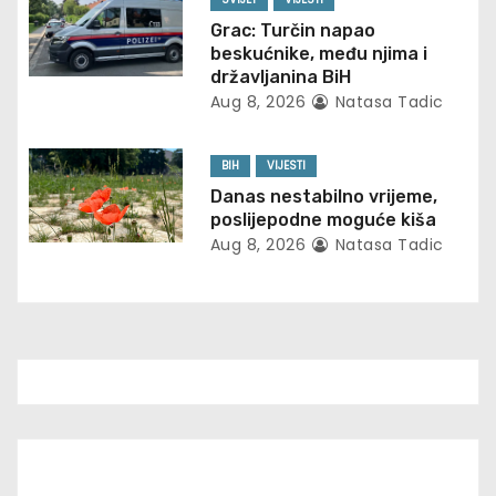
o
Grac: Turčin napao
beskućnike, među njima i
n
državljanina BiH
Aug 8, 2026
Natasa Tadic
BIH
VIJESTI
Danas nestabilno vrijeme,
poslijepodne moguće kiša
Aug 8, 2026
Natasa Tadic