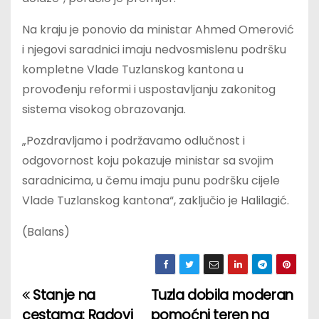
Na kraju je ponovio da ministar Ahmed Omerović
i njegovi saradnici imaju nedvosmislenu podršku
kompletne Vlade Tuzlanskog kantona u
provođenju reformi i uspostavljanju zakonitog
sistema visokog obrazovanja.
„Pozdravljamo i podržavamo odlučnost i
odgovornost koju pokazuje ministar sa svojim
saradnicima, u čemu imaju punu podršku cijele
Vlade Tuzlanskog kantona“, zaključio je Halilagić.
(Balans)
Stanje na
Tuzla dobila moderan
P
cestama: Radovi
pomoćni teren na