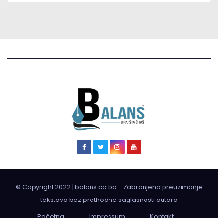
© Copyright 2022 | balans.co.ba - Zabranjeno preuzimanje
tekstova bez prethodne saglasnosti autora
Početna
Impressum
Kontakt