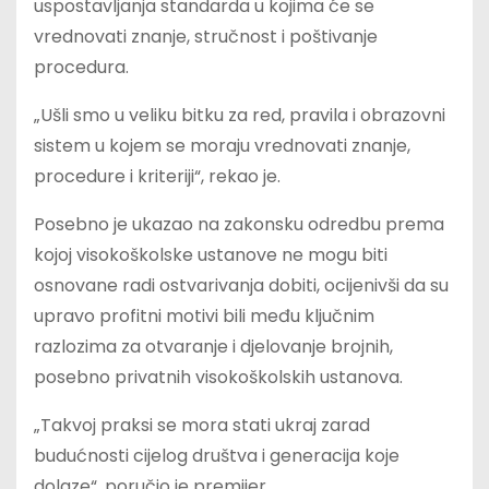
uspostavljanja standarda u kojima će se
vrednovati znanje, stručnost i poštivanje
procedura.
„Ušli smo u veliku bitku za red, pravila i obrazovni
sistem u kojem se moraju vrednovati znanje,
procedure i kriteriji“, rekao je.
Posebno je ukazao na zakonsku odredbu prema
kojoj visokoškolske ustanove ne mogu biti
osnovane radi ostvarivanja dobiti, ocijenivši da su
upravo profitni motivi bili među ključnim
razlozima za otvaranje i djelovanje brojnih,
posebno privatnih visokoškolskih ustanova.
„Takvoj praksi se mora stati ukraj zarad
budućnosti cijelog društva i generacija koje
dolaze“, poručio je premijer.