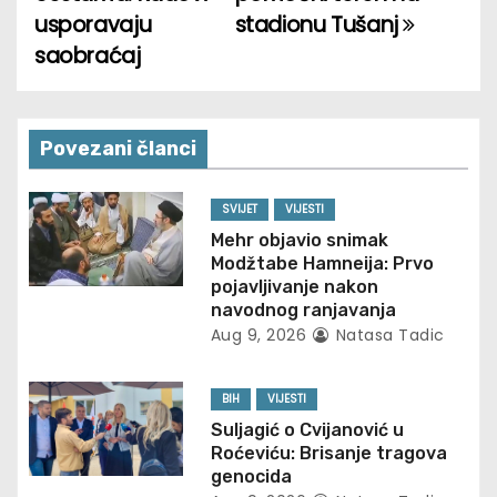
o
usporavaju
stadionu Tušanj
saobraćaj
s
t
n
Povezani članci
a
SVIJET
VIJESTI
v
Mehr objavio snimak
Modžtabe Hamneija: Prvo
i
pojavljivanje nakon
navodnog ranjavanja
g
Aug 9, 2026
Natasa Tadic
a
BIH
VIJESTI
t
Suljagić o Cvijanović u
Roćeviću: Brisanje tragova
i
genocida