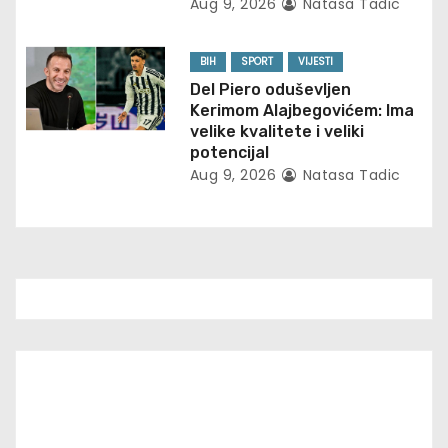
Aug 9, 2026
Natasa Tadic
o
n
BIH
SPORT
VIJESTI
Del Piero oduševljen
Kerimom Alajbegovićem: Ima
velike kvalitete i veliki
potencijal
Aug 9, 2026
Natasa Tadic