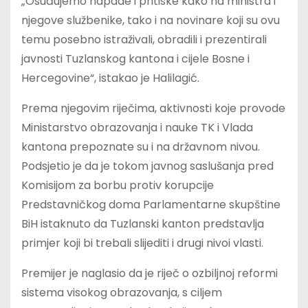
„Osuđujemo napade i pritiske kako na ministra i
njegove službenike, tako i na novinare koji su ovu
temu posebno istraživali, obradili i prezentirali
javnosti Tuzlanskog kantona i cijele Bosne i
Hercegovine“, istakao je Halilagić.
Prema njegovim riječima, aktivnosti koje provode
Ministarstvo obrazovanja i nauke TK i Vlada
kantona prepoznate su i na državnom nivou.
Podsjetio je da je tokom javnog saslušanja pred
Komisijom za borbu protiv korupcije
Predstavničkog doma Parlamentarne skupštine
BiH istaknuto da Tuzlanski kanton predstavlja
primjer koji bi trebali slijediti i drugi nivoi vlasti.
Premijer je naglasio da je riječ o ozbiljnoj reformi
sistema visokog obrazovanja, s ciljem