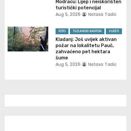
i
Modracu: Lijep i neiskorišten
turistički potencijal
o
Aug 5, 2026
Natasa Tadic
n
FOTO
TUZLANSKI KANTON
VIJESTI
Kladanj: Još uvijek aktivan
požar na lokalitetu Pauč,
zahvaćeno pet hektara
šume
Aug 5, 2026
Natasa Tadic