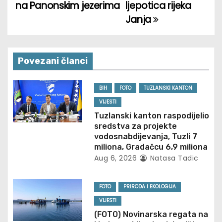
na Panonskim jezerima
ljepotica rijeka
o
Janja
s
t
Povezani članci
n
BIH
FOTO
TUZLANSKI KANTON
a
VIJESTI
v
Tuzlanski kanton raspodijelio
sredstva za projekte
i
vodosnabdijevanja, Tuzli 7
miliona, Gradačcu 6,9 miliona
g
Aug 6, 2026
Natasa Tadic
a
FOTO
PRIRODA I EKOLOGIJA
t
VIJESTI
(FOTO) Novinarska regata na