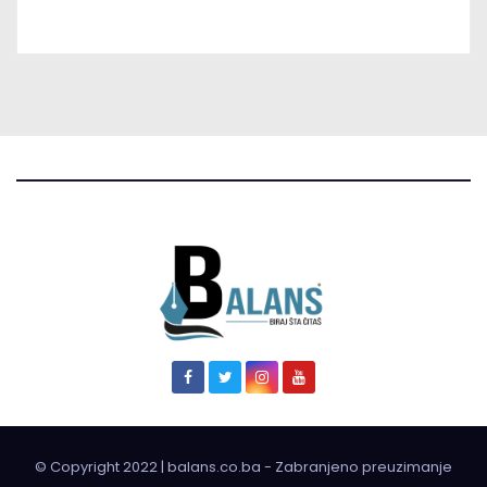
© Copyright 2022 | balans.co.ba - Zabranjeno preuzimanje