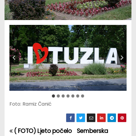
Foto: Ramiz Čanić
( FOTO) Ljeto počelo
Semberska
P