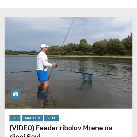
BIH
MAGAZIN
VIDEO
(VIDEO) Feeder ribolov Mrene na
rijeci Savi