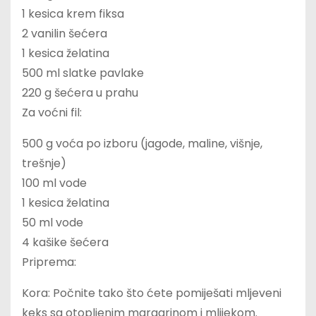
1 kesica krem fiksa
2 vanilin šećera
1 kesica želatina
500 ml slatke pavlake
220 g šećera u prahu
Za voćni fil:
500 g voća po izboru (jagode, maline, višnje,
trešnje)
100 ml vode
1 kesica želatina
50 ml vode
4 kašike šećera
Priprema:
Kora: Počnite tako što ćete pomiješati mljeveni
keks sa otopljenim margarinom i mlijekom.