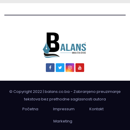
© Copyright 2022 | balans.co.ba - Zabranjeno preuzimanje
tekstova bez prethodne saglasnosti autora
Početna
Impressum
Kontakt
Marketing