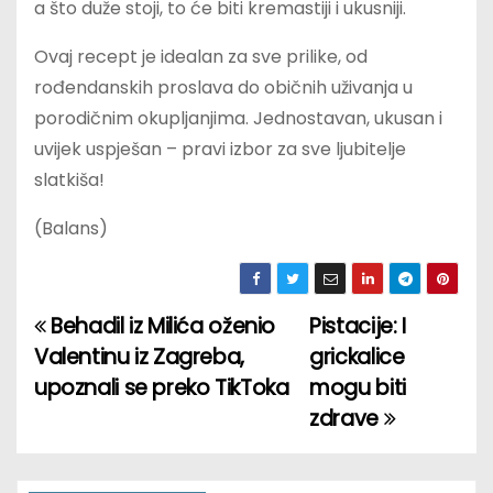
a što duže stoji, to će biti kremastiji i ukusniji.
Ovaj recept je idealan za sve prilike, od
rođendanskih proslava do običnih uživanja u
porodičnim okupljanjima. Jednostavan, ukusan i
uvijek uspješan – pravi izbor za sve ljubitelje
slatkiša!
(Balans)
Behadil iz Milića oženio
Pistacije: I
P
Valentinu iz Zagreba,
grickalice
o
upoznali se preko TikToka
mogu biti
zdrave
s
t