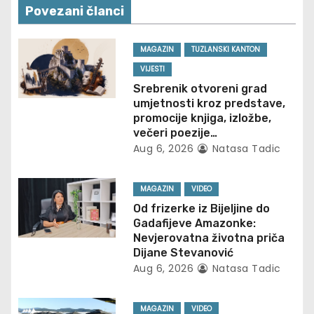
n
Povezani članci
a
MAGAZIN
TUZLANSKI KANTON
v
VIJESTI
Srebrenik otvoreni grad
i
umjetnosti kroz predstave,
promocije knjiga, izložbe,
g
večeri poezije…
Aug 6, 2026
Natasa Tadic
a
t
MAGAZIN
VIDEO
Od frizerke iz Bijeljine do
i
Gadafijeve Amazonke:
Nevjerovatna životna priča
o
Dijane Stevanović
Aug 6, 2026
Natasa Tadic
n
MAGAZIN
VIDEO