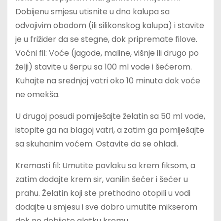
Dobijenu smjesu utisnite u dno kalupa sa
odvojivim obodom (ili silikonskog kalupa) i stavite
je u frižider da se stegne, dok pripremate filove.
Voćni fil: Voće (jagode, maline, višnje ili drugo po
želji) stavite u šerpu sa 100 ml vode i šećerom.
Kuhajte na srednjoj vatri oko 10 minuta dok voće
ne omekša.
U drugoj posudi pomiješajte želatin sa 50 ml vode,
istopite ga na blagoj vatri, a zatim ga pomiješajte
sa skuhanim voćem. Ostavite da se ohladi.
Kremasti fil: Umutite pavlaku sa krem fiksom, a
zatim dodajte krem sir, vanilin šećer i šećer u
prahu. Želatin koji ste prethodno otopili u vodi
dodajte u smjesu i sve dobro umutite mikserom
dok ne dobijete glatku kremu.