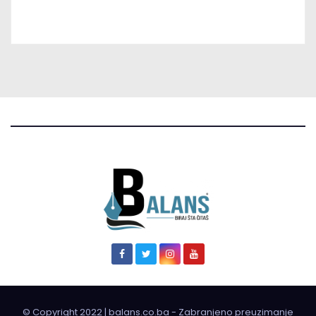
© Copyright 2022 | balans.co.ba - Zabranjeno preuzimanje