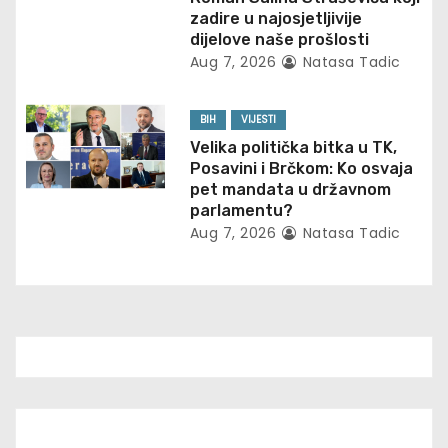
n
zadire u najosjetljivije
dijelove naše prošlosti
Aug 7, 2026
Natasa Tadic
BIH
VIJESTI
Velika politička bitka u TK,
Posavini i Brčkom: Ko osvaja
pet mandata u državnom
parlamentu?
Aug 7, 2026
Natasa Tadic