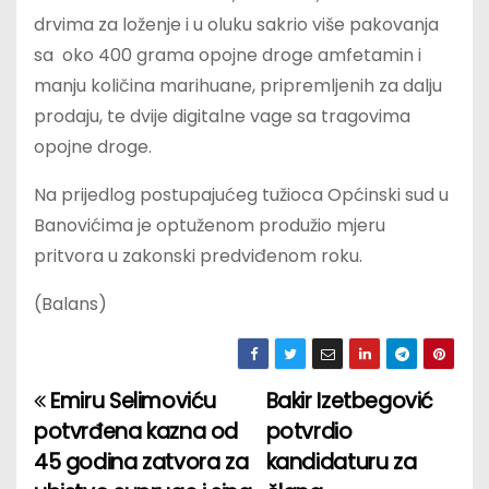
drvima za loženje i u oluku sakrio više pakovanja
sa oko 400 grama opojne droge amfetamin i
manju količina marihuane, pripremljenih za dalju
prodaju, te dvije digitalne vage sa tragovima
opojne droge.
Na prijedlog postupajućeg tužioca Općinski sud u
Banovićima je optuženom produžio mjeru
pritvora u zakonski predviđenom roku.
(Balans)
Emiru Selimoviću
Bakir Izetbegović
P
potvrđena kazna od
potvrdio
o
45 godina zatvora za
kandidaturu za