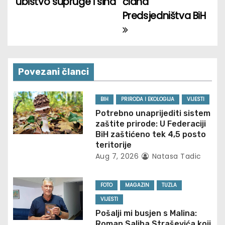
ubistvo supruge i sina
člana
s
Predsjedništva BiH
t
n
a
Povezani članci
v
BIH
PRIRODA I EKOLOGIJA
VIJESTI
i
Potrebno unaprijediti sistem
zaštite prirode: U Federaciji
g
BiH zaštićeno tek 4,5 posto
teritorije
a
Aug 7, 2026
Natasa Tadic
t
FOTO
MAGAZIN
TUZLA
i
VIJESTI
o
Pošalji mi busjen s Malina:
Roman Saliha Straševića koji