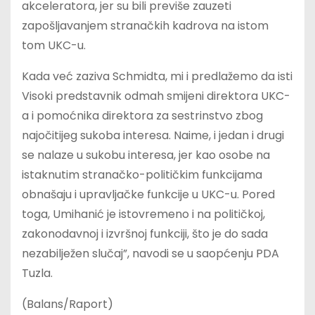
akceleratora, jer su bili previše zauzeti
zapošljavanjem stranačkih kadrova na istom
tom UKC-u.
Kada već zaziva Schmidta, mi i predlažemo da isti
Visoki predstavnik odmah smijeni direktora UKC-
a i pomoćnika direktora za sestrinstvo zbog
najočitijeg sukoba interesa. Naime, i jedan i drugi
se nalaze u sukobu interesa, jer kao osobe na
istaknutim stranačko-političkim funkcijama
obnašaju i upravljačke funkcije u UKC-u. Pored
toga, Umihanić je istovremeno i na političkoj,
zakonodavnoj i izvršnoj funkciji, što je do sada
nezabilježen slučaj”, navodi se u saopćenju PDA
Tuzla.
(Balans/Raport)