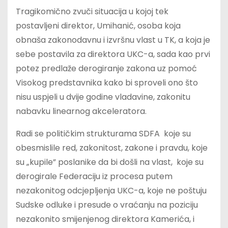
Tragikomično zvuči situacija u kojoj tek
postavljeni direktor, Umihanić, osoba koja
obnaša zakonodavnu i izvršnu vlast u TK, a koja je
sebe postavila za direktora UKC-a, sada kao prvi
potez predlaže derogiranje zakona uz pomoć
Visokog predstavnika kako bi sproveli ono što
nisu uspjeli u dvije godine vladavine, zakonitu
nabavku linearnog akceleratora.
Radi se političkim strukturama SDFA koje su
obesmislile red, zakonitost, zakone i pravdu, koje
su „kupile” poslanike da bi došli na vlast, koje su
derogirale Federaciju iz procesa putem
nezakonitog odcjepljenja UKC-a, koje ne poštuju
Sudske odluke i presude o vraćanju na poziciju
nezakonito smijenjenog direktora Kamerića, i