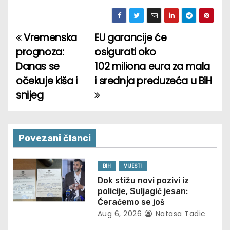
Vremenska
EU garancije će
P
prognoza:
osigurati oko
o
Danas se
102 miliona eura za mala
očekuje kiša i
i srednja preduzeća u BiH
s
snijeg
t
n
Povezani članci
a
v
BIH
VIJESTI
Dok stižu novi pozivi iz
i
policije, Suljagić jesan:
Ćeraćemo se još
g
Aug 6, 2026
Natasa Tadic