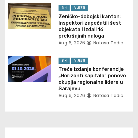
a
BIH
VIJESTI
t
Zeničko-dobojski kanton:
Inspektori zapečatili šest
i
objekata i izdali 16
prekršajnih naloga
o
Aug 6, 2026
Natasa Tadic
n
BIH
VIJESTI
Treće izdanje konferencije
„Horizonti kapitala“ ponovo
okuplja regionalne lidere u
Sarajevu
Aug 6, 2026
Natasa Tadic