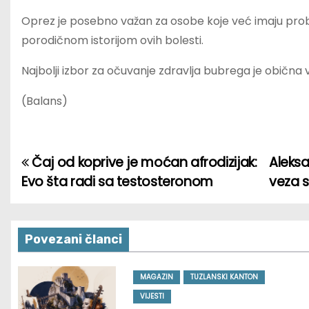
Oprez je posebno važan za osobe koje već imaju probl
porodičnom istorijom ovih bolesti.
Najbolji izbor za očuvanje zdravlja bubrega je obična 
(Balans)
Čaj od koprive je moćan afrodizijak:
Aleksa
P
Evo šta radi sa testosteronom
veza s
o
s
Povezani članci
t
n
MAGAZIN
TUZLANSKI KANTON
VIJESTI