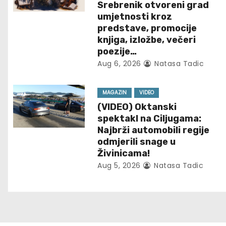
a
Srebrenik otvoreni grad
umjetnosti kroz
v
predstave, promocije
knjiga, izložbe, večeri
i
poezije…
g
Aug 6, 2026
Natasa Tadic
a
MAGAZIN
VIDEO
t
(VIDEO) Oktanski
spektakl na Ciljugama:
i
Najbrži automobili regije
odmjerili snage u
o
Živinicama!
Aug 5, 2026
Natasa Tadic
n