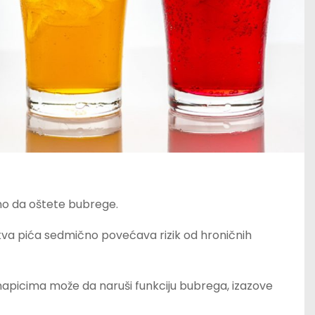
jno da oštete bubrege.
akva pića sedmično povećava rizik od hroničnih
m napicima može da naruši funkciju bubrega, izazove