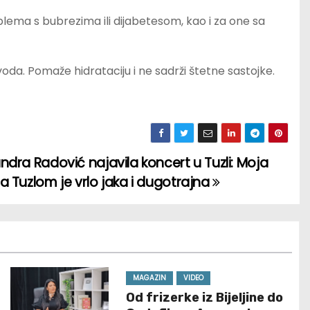
ema s bubrezima ili dijabetesom, kao i za one sa
voda. Pomaže hidrataciju i ne sadrži štetne sastojke.
ndra Radović najavila koncert u Tuzli: Moja
a Tuzlom je vrlo jaka i dugotrajna
MAGAZIN
VIDEO
Od frizerke iz Bijeljine do