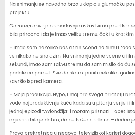
Na snimanju se navodno brzo uklopio u glumačku posta
projektu.
Govoreći o svojim dosadašnjim iskustvima pred kame
bila prirodna i da je imao veliku tremu, čak i u kratki
– Imao sam nekoliko baš sitnih scena na filmu i tada
se nikako ne snalazim. Na snimanju jedne scene u fil
sekundi, imao sam takvu tremu da sam mislio da ću se s
padale na pamet. Sve do skoro, punih nekoliko godina 
završio ispred kamera.
– Moja produkcija, Hype, i moj pre svega prijatelj i b
vode najproduktivniju kuću kada su u pitanju serije i 
jednoj epizodi “Aviondžija” i moram priznati – opet ist
izgurao i bilo je dobro, da ne kažem odlično – dodao je
Prava prekretnica u njegovoj televizijskoj karieri dogo