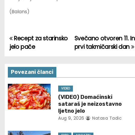
(Balans)
Recept za starinsko
Svečano otvoren 11. In
P
jelo pače
prvi takmičarski dan
o
s
Povezani članci
t
n
VIDEO
(VIDEO) Domaćinski
a
sataraš je neizostavno
ljetno jelo
v
Aug 9, 2026
Natasa Tadic
i