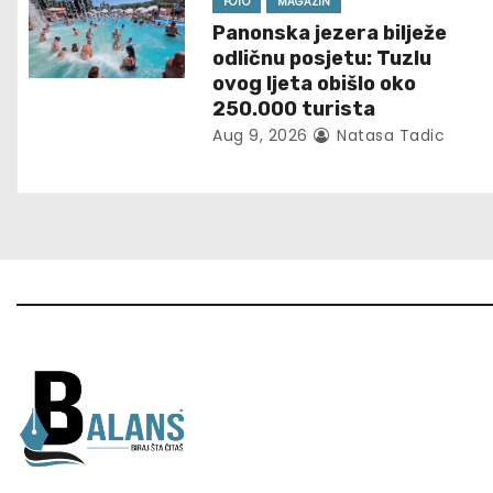
FOTO
MAGAZIN
g
Panonska jezera bilježe
odličnu posjetu: Tuzlu
a
ovog ljeta obišlo oko
t
250.000 turista
Aug 9, 2026
Natasa Tadic
i
o
n