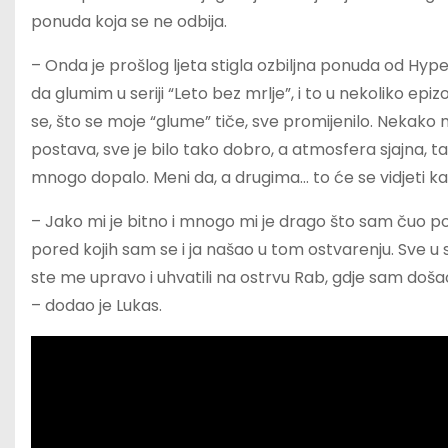
ponuda koja se ne odbija.
– Onda je prošlog ljeta stigla ozbiljna ponuda od Hyp
da glumim u seriji “Leto bez mrlje”, i to u nekoliko epi
se, što se moje “glume” tiče, sve promijenilo. Nekako m
postava, sve je bilo tako dobro, a atmosfera sjajna, 
mnogo dopalo. Meni da, a drugima… to će se vidjeti kad
– Jako mi je bitno i mnogo mi je drago što sam čuo po
pored kojih sam se i ja našao u tom ostvarenju. Sve u 
ste me upravo i uhvatili na ostrvu Rab, gdje sam doš
– dodao je Lukas.