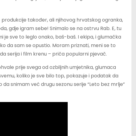
e produkcije također, ali njihovog hrvatskog ogranka,
zoda, gdje igram sebe! Snimalo se na ostrvu Rab. E, tu
i je sve to leglo onako, baš-baš. I ekipa, i glumačka
tako da sam se opustio. Moram priznati, meni se to
a serija i film krenu – priča popularni pjevač.
hvale prije svega od ozbiljnih umjetnika, glumaca
svemu, koliko je sve bilo top, pokazuje i podatak da
ao da snimam već drugu sezonu serije “Leto bez mrlje”