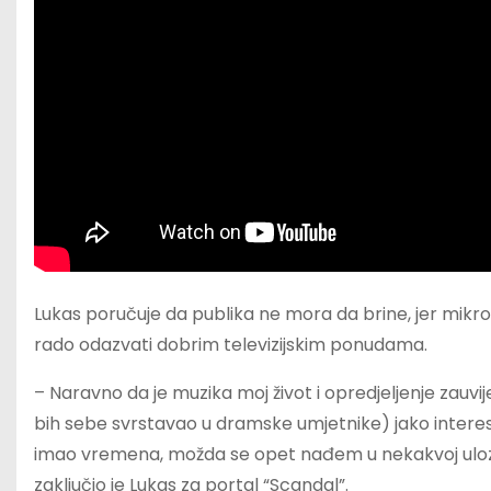
Lukas poručuje da publika ne mora da brine, jer mikrof
rado odazvati dobrim televizijskim ponudama.
– Naravno da je muzika moj život i opredjeljenje zauvije
bih sebe svrstavao u dramske umjetnike) jako inter
imao vremena, možda se opet nađem u nekakvoj ulozi!
zaključio je Lukas za portal “Scandal”.