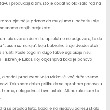
vu i produkcijski tim, što je dodatno olakšalo rad na
rama, pjevač je priznao da mu gluma u početku nije
m scenama ranijih projekata.
 sam bio uveren da mi to apsolutno ne odgovara, te da
mu “Jesen samuraja”, koja bukvalno traje dvadesetak
rušiti. Posle toga mi dugo takve egzibicije nisu
– iskren je Lukas, koji objašnjava kako je ponovo
rat, a onda i producent Saša Mirković, već duže vreme
filmovi. Tako sam dobio priliku da se oprobam ponovo u
o: trema, nelagodnost i sve ostalo. Ali, nekako sam to
.
dila se prošlog ljeta, kada je na njegovu adresu stigla