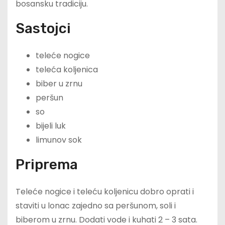
bosansku tradiciju.
Sastojci
teleće nogice
teleća koljenica
biber u zrnu
peršun
so
bijeli luk
limunov sok
Priprema
Teleće nogice i teleću koljenicu dobro oprati i
staviti u lonac zajedno sa peršunom, soli i
biberom u zrnu. Dodati vode i kuhati 2 – 3 sata.