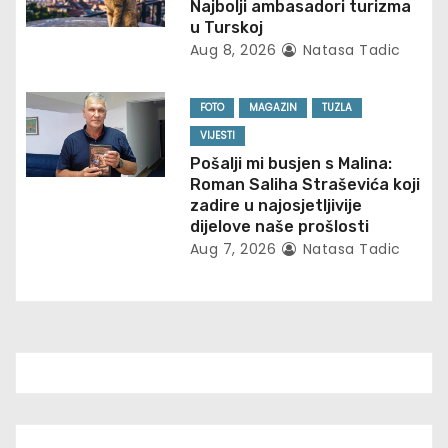
t
Najbolji ambasadori turizma
u Turskoj
i
Aug 8, 2026
Natasa Tadic
o
FOTO
MAGAZIN
TUZLA
n
VIJESTI
Pošalji mi busjen s Malina:
Roman Saliha Straševića koji
zadire u najosjetljivije
dijelove naše prošlosti
Aug 7, 2026
Natasa Tadic