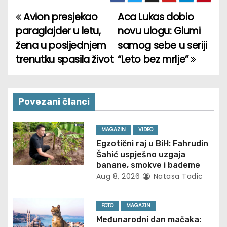
Avion presjekao
Aca Lukas dobio
P
paraglajder u letu,
novu ulogu: Glumi
o
žena u posljednjem
samog sebe u seriji
trenutku spasila život
“Leto bez mrlje”
s
t
n
Povezani članci
a
MAGAZIN
VIDEO
v
Egzotični raj u BiH: Fahrudin
Šahić uspješno uzgaja
i
banane, smokve i bademe
Aug 8, 2026
Natasa Tadic
g
FOTO
MAGAZIN
a
Međunarodni dan mačaka: