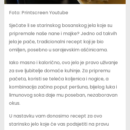
Foto: Printscreen Youtube
Sjećate li se starinskog bosanskog jela koje su
pripremale naše nane i majke? Jedno od takvih
jela je pače, tradicionalni recept koji je bio
omiljen, posebno u sarajevskim ašćinicama.
Iako masno i kalorično, ovo jelo je pravo uživanje
za sve ljubitelje domaće kuhinje. Za pripremu
pačeta, koristi se teleća koljenica i nogice, a
kombinacija začina poput peršuna, bijelog luka i
limunovog soka daje mu poseban, nezaboravan
okus.
U nastavku vam donosimo recept za ovo
starinsko jelo koje će vas podsjetiti na pravu