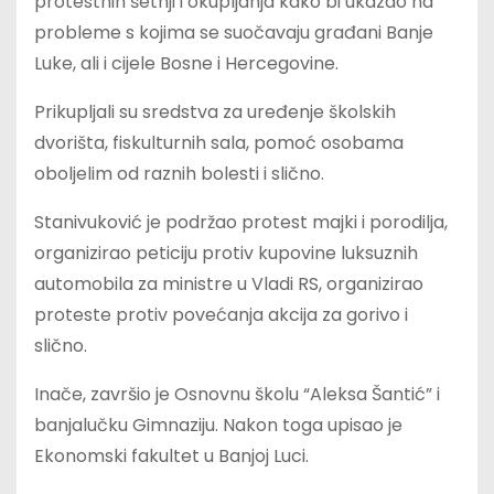
protestnih šetnji i okupljanja kako bi ukazao na
probleme s kojima se suočavaju građani Banje
Luke, ali i cijele Bosne i Hercegovine.
Prikupljali su sredstva za uređenje školskih
dvorišta, fiskulturnih sala, pomoć osobama
oboljelim od raznih bolesti i slično.
Stanivuković je podržao protest majki i porodilja,
organizirao peticiju protiv kupovine luksuznih
automobila za ministre u Vladi RS, organizirao
proteste protiv povećanja akcija za gorivo i
slično.
Inače, završio je Osnovnu školu “Aleksa Šantić” i
banjalučku Gimnaziju. Nakon toga upisao je
Ekonomski fakultet u Banjoj Luci.