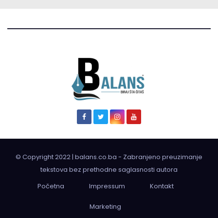
© Copyright 2022 | balans.co.ba - Zabranjeno preuzimanje
tekstova bez prethodne saglasnosti autora
Početna
Impressum
Kontakt
Marketing