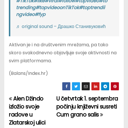
#TikTok
#like
#viral
#follow
#topvideo
#to
trending
#topvideoonTikTok
#toptrendii
ngvideo
#fyp
♬ original sound – Драшко Станивуковић
Aktivan je i na društvenim mrežama, pa tako
skoro svakodnevno objavljuje svoje aktivnosti na
svim platformama.
(Balans/Index.hr)
Alen Džindo
U četvrtak 1. septembra
P
izložio svoje
počinju književni susreti
o
radove u
Cum grano salis
Zlatarskoj ulici
s