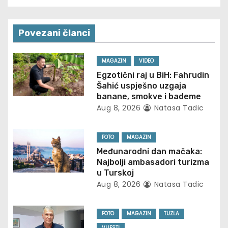
t
n
Povezani članci
a
MAGAZIN
VIDEO
v
Egzotični raj u BiH: Fahrudin
Šahić uspješno uzgaja
i
banane, smokve i bademe
Aug 8, 2026
Natasa Tadic
g
FOTO
MAGAZIN
a
Međunarodni dan mačaka:
t
Najbolji ambasadori turizma
u Turskoj
i
Aug 8, 2026
Natasa Tadic
o
FOTO
MAGAZIN
TUZLA
VIJESTI