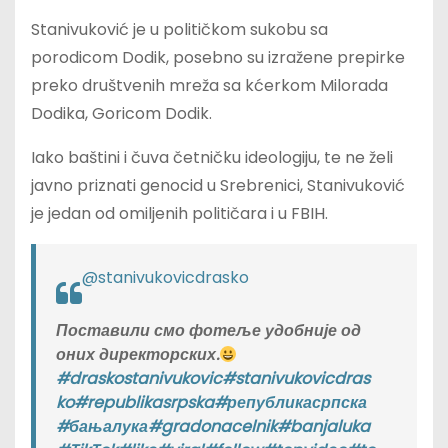
Stanivuković je u političkom sukobu sa
porodicom Dodik, posebno su izražene prepirke
preko društvenih mreža sa kćerkom Milorada
Dodika, Goricom Dodik.
Iako baštini i čuva četničku ideologiju, te ne želi
javno priznati genocid u Srebrenici, Stanivuković
je jedan od omiljenih političara i u FBIH.
@stanivukovicdrasko
Поставили смо фотеље удобније од
оних директорских.
#draskostanivukovic
#stanivukovicdras
ko
#republikasrpska
#републикасрпска
#бањалука
#gradonacelnik
#banjaluka