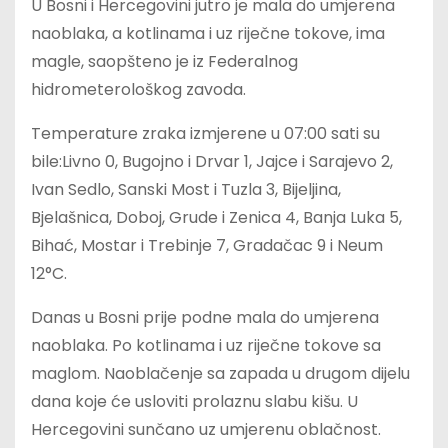
U Bosni i Hercegovini jutro je mala do umjerena
naoblaka, a kotlinama i uz riječne tokove, ima
magle, saopšteno je iz Federalnog
hidrometerološkog zavoda.
Temperature zraka izmjerene u 07:00 sati su
bile:Livno 0, Bugojno i Drvar 1, Jajce i Sarajevo 2,
Ivan Sedlo, Sanski Most i Tuzla 3, Bijeljina,
Bjelašnica, Doboj, Grude i Zenica 4, Banja Luka 5,
Bihać, Mostar i Trebinje 7, Gradačac 9 i Neum
12°C.
Danas u Bosni prije podne mala do umjerena
naoblaka. Po kotlinama i uz riječne tokove sa
maglom. Naoblačenje sa zapada u drugom dijelu
dana koje će usloviti prolaznu slabu kišu. U
Hercegovini sunčano uz umjerenu oblačnost.