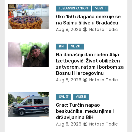
v
TUZLANSKI KANTON
VIJESTI
Oko 150 izlagača očekuje se
i
na Sajmu šljive u Gradačcu
Aug 8, 2026
Natasa Tadic
g
a
BIH
VIJESTI
Na današnji dan rođen Alija
t
Izetbegović: Život obilježen
zatvorom, ratom i borbom za
i
Bosnu i Hercegovinu
Aug 8, 2026
Natasa Tadic
o
n
SVIJET
VIJESTI
Grac: Turčin napao
beskućnike, među njima i
državljanina BiH
Aug 8, 2026
Natasa Tadic