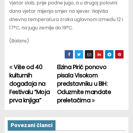
Vjetar slab, prije podne jugo, a u drugoj polovini
dana vjetar mijenja smjer na sjever. Najviša
dnevna temperatura zraka uglavnom između 12 i
17°C, na jugu zemlje do 19°C.
(Balans)
Više od 40
Elzina Pirić ponovo
P
kulturnih
pisala Visokom
o
događaja na
predstavniku u BIH:
Festivalu “Moja
Oduzmite mandate
s
prva knjiga”
preletačima
t
n
Povezani članci
a