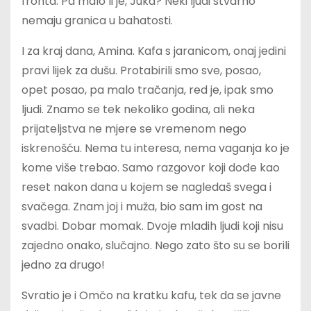
fronta. Pa malo li je, Juka? Neki ljudi stvarno
nemaju granica u bahatosti.
I za kraj dana, Amina. Kafa s jaranicom, onaj jedini
pravi lijek za dušu. Protabirili smo sve, posao,
opet posao, pa malo tračanja, red je, ipak smo
ljudi. Znamo se tek nekoliko godina, ali neka
prijateljstva ne mjere se vremenom nego
iskrenošću. Nema tu interesa, nema vaganja ko je
kome više trebao. Samo razgovor koji dođe kao
reset nakon dana u kojem se nagledaš svega i
svačega. Znam joj i muža, bio sam im gost na
svadbi. Dobar momak. Dvoje mladih ljudi koji nisu
zajedno onako, slučajno. Nego zato što su se borili
jedno za drugo!
Svratio je i Omčo na kratku kafu, tek da se javne