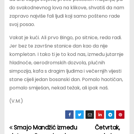
do svakodnevnog lova na klikove, shvatiš da nam
zapravo najviše fali ljudi koji samo pošteno rade
svoj posao.
Vakat je kući. Ali prvo Bingo, po sitnice, reda radi.
Jer bez te završne stanice dan kao da nije
kompletan. I tako ti je to kod nas, između jutarnje
hladnoće, aerodromskih dozvola, plućnih
simpozija, kafa s dragim ljudima i večernjih vijesti
stane cijeli jedan bosanski dan. Pomalo haotičan,
pomalo smiješan, nekad težak, ali ipak naš.
(V.M.)
Smajo Mandžić između
Četvrtak,
P