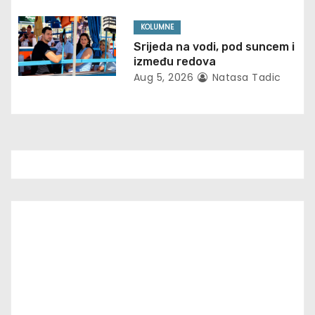
i
o
KOLUMNE
Srijeda na vodi, pod suncem i
n
između redova
Aug 5, 2026
Natasa Tadic