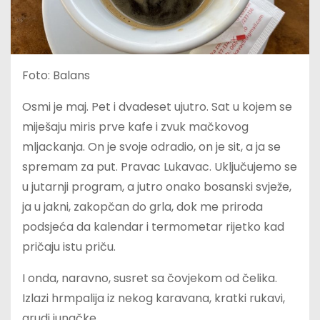
Foto: Balans
Osmi je maj. Pet i dvadeset ujutro. Sat u kojem se
miješaju miris prve kafe i zvuk mačkovog
mljackanja. On je svoje odradio, on je sit, a ja se
spremam za put. Pravac Lukavac. Uključujemo se
u jutarnji program, a jutro onako bosanski svježe,
ja u jakni, zakopčan do grla, dok me priroda
podsjeća da kalendar i termometar rijetko kad
pričaju istu priču.
I onda, naravno, susret sa čovjekom od čelika.
Izlazi hrmpalija iz nekog karavana, kratki rukavi,
grudi junačke.