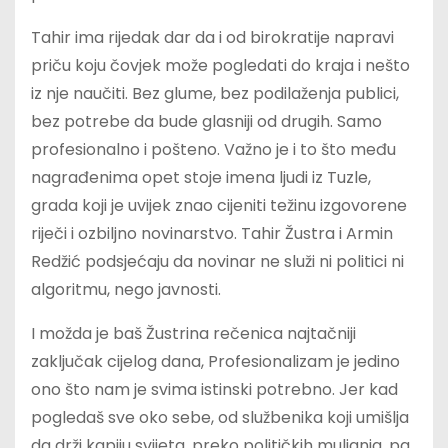
Tahir ima rijedak dar da i od birokratije napravi
priču koju čovjek može pogledati do kraja i nešto
iz nje naučiti. Bez glume, bez podilaženja publici,
bez potrebe da bude glasniji od drugih. Samo
profesionalno i pošteno. Važno je i to što među
nagrađenima opet stoje imena ljudi iz Tuzle,
grada koji je uvijek znao cijeniti težinu izgovorene
riječi i ozbiljno novinarstvo. Tahir Žustra i Armin
Redžić podsjećaju da novinar ne služi ni politici ni
algoritmu, nego javnosti.
I možda je baš Žustrina rečenica najtačniji
zaključak cijelog dana, Profesionalizam je jedino
ono što nam je svima istinski potrebno. Jer kad
pogledaš sve oko sebe, od službenika koji umišlja
da drži kapiju svijeta, preko političkih muljanja, pa