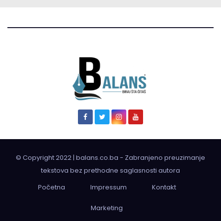
© Copyright 2022 | balans.co.ba - Zabranjeno preuzimanje
tekstova bez prethodne saglasnosti autora
Početna
Impressum
Kontakt
Marketing