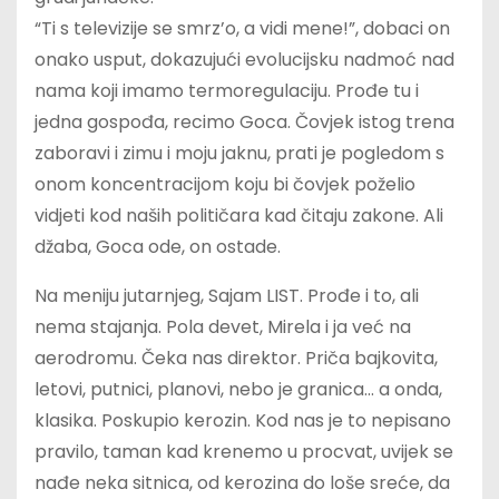
“Ti s televizije se smrz’o, a vidi mene!”, dobaci on
onako usput, dokazujući evolucijsku nadmoć nad
nama koji imamo termoregulaciju. Prođe tu i
jedna gospođa, recimo Goca. Čovjek istog trena
zaboravi i zimu i moju jaknu, prati je pogledom s
onom koncentracijom koju bi čovjek poželio
vidjeti kod naših političara kad čitaju zakone. Ali
džaba, Goca ode, on ostade.
Na meniju jutarnjeg, Sajam LIST. Prođe i to, ali
nema stajanja. Pola devet, Mirela i ja već na
aerodromu. Čeka nas direktor. Priča bajkovita,
letovi, putnici, planovi, nebo je granica… a onda,
klasika. Poskupio kerozin. Kod nas je to nepisano
pravilo, taman kad krenemo u procvat, uvijek se
nađe neka sitnica, od kerozina do loše sreće, da