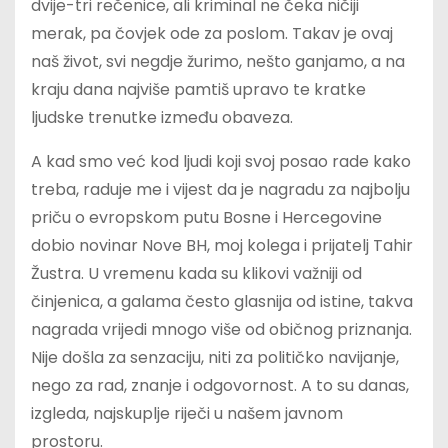
dvije-tri rečenice, ali kriminal ne čeka ničiji
merak, pa čovjek ode za poslom. Takav je ovaj
naš život, svi negdje žurimo, nešto ganjamo, a na
kraju dana najviše pamtiš upravo te kratke
ljudske trenutke između obaveza.
A kad smo već kod ljudi koji svoj posao rade kako
treba, raduje me i vijest da je nagradu za najbolju
priču o evropskom putu Bosne i Hercegovine
dobio novinar Nove BH, moj kolega i prijatelj Tahir
Žustra. U vremenu kada su klikovi važniji od
činjenica, a galama često glasnija od istine, takva
nagrada vrijedi mnogo više od običnog priznanja.
Nije došla za senzaciju, niti za političko navijanje,
nego za rad, znanje i odgovornost. A to su danas,
izgleda, najskuplje riječi u našem javnom
prostoru.