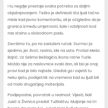
I tu negdje prestaje svaka potreba za daljim
objašnjavanjem. Teško je definisati šta ljudi tačno
misle kad javno komentarišu, ali je očigledno da je
granica između umjetnosti, šale i ozbiljnosti kod
nas stalno u slobodnom padu.
Završimo to, pa na zasluženi ručak. Durma i ja
sjedimo, jer život, realno, ide na usta. Prolazi Meša
Bajrić. Uz Selima Bešlagića, ikona ratne Tuzle.
Možda nije za naslovnice svaki dan, ali bio je onaj
pravi kad je bilo najteže. Gledaš ga i osjetiš tu
neku sjetu, podsjetnik na vremena kad su ljudi bili
od malo drugačijeg materijala.
Poslijepodne, povratak u realnost. Vijesti, Nail
Jusić iz Živinica predat Tužilaštvu. Muljanje na tri