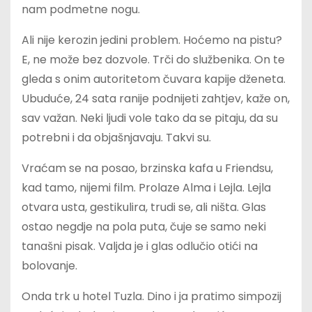
nam podmetne nogu.
Ali nije kerozin jedini problem. Hoćemo na pistu?
E, ne može bez dozvole. Trči do službenika. On te
gleda s onim autoritetom čuvara kapije dženeta.
Ubuduće, 24 sata ranije podnijeti zahtjev, kaže on,
sav važan. Neki ljudi vole tako da se pitaju, da su
potrebni i da objašnjavaju. Takvi su.
Vraćam se na posao, brzinska kafa u Friendsu,
kad tamo, nijemi film. Prolaze Alma i Lejla. Lejla
otvara usta, gestikulira, trudi se, ali ništa. Glas
ostao negdje na pola puta, čuje se samo neki
tanašni pisak. Valjda je i glas odlučio otići na
bolovanje.
Onda trk u hotel Tuzla. Dino i ja pratimo simpozij