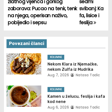
zlatnog vijenca i gorkog
sedmi
o
zaborava: Pucao na tenk, tenk
svibanj: Ka
na njega, operisan naživo,
fa, lisice i
s
pobijedio i sepsu
feslija
t
n
Povezani članci
a
v
KOLUMNE
Nekom Klara iz Njemačke,
i
nekom Zulfa iz Mudrika
Aug 7, 2026
Natasa Tadic
g
a
KOLUMNE
Kamen u želucu, feslija i kafa
t
kod nene
Aug 6, 2026
Natasa Tadic