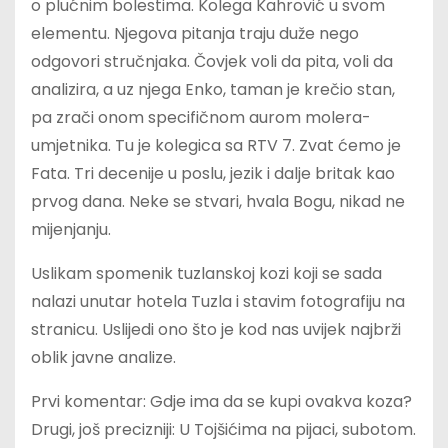
o plućnim bolestima. Kolega Kahrović u svom
elementu. Njegova pitanja traju duže nego
odgovori stručnjaka. Čovjek voli da pita, voli da
analizira, a uz njega Enko, taman je krečio stan,
pa zrači onom specifičnom aurom molera-
umjetnika. Tu je kolegica sa RTV 7. Zvat ćemo je
Fata. Tri decenije u poslu, jezik i dalje britak kao
prvog dana. Neke se stvari, hvala Bogu, nikad ne
mijenjanju.
Uslikam spomenik tuzlanskoj kozi koji se sada
nalazi unutar hotela Tuzla i stavim fotografiju na
stranicu. Uslijedi ono što je kod nas uvijek najbrži
oblik javne analize.
Prvi komentar: Gdje ima da se kupi ovakva koza?
Drugi, još precizniji: U Tojšićima na pijaci, subotom.