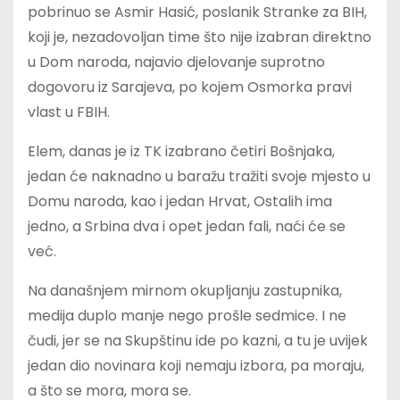
pobrinuo se Asmir Hasić, poslanik Stranke za BIH,
koji je, nezadovoljan time što nije izabran direktno
u Dom naroda, najavio djelovanje suprotno
dogovoru iz Sarajeva, po kojem Osmorka pravi
vlast u FBIH.
Elem, danas je iz TK izabrano četiri Bošnjaka,
jedan će naknadno u baražu tražiti svoje mjesto u
Domu naroda, kao i jedan Hrvat, Ostalih ima
jedno, a Srbina dva i opet jedan fali, naći će se
već.
Na današnjem mirnom okupljanju zastupnika,
medija duplo manje nego prošle sedmice. I ne
čudi, jer se na Skupštinu ide po kazni, a tu je uvijek
jedan dio novinara koji nemaju izbora, pa moraju,
a što se mora, mora se.