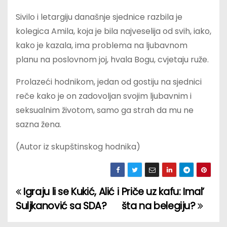
Sivilo i letargiju današnje sjednice razbila je
kolegica Amila, koja je bila najveselija od svih, iako,
kako je kazala, ima problema na ljubavnom
planu na poslovnom joj, hvala Bogu, cvjetaju ruže.
Prolazeći hodnikom, jedan od gostiju na sjednici
reče kako je on zadovoljan svojim ljubavnim i
seksualnim životom, samo ga strah da mu ne
sazna žena.
(Autor iz skupštinskog hodnika)
Igraju li se Kukić, Alić i
Priče uz kafu: Imal’
P
Suljkanović sa SDA?
šta na belegiju?
o