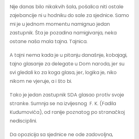
Nije danas bilo nikakvih šala, pošalica niti ostale
zajebancije ni u hodniku do sale za sjednice. Samo
mi je u jednom momentu namignuo jedan
zastupnik. Šta je pozadina namigivanja, neka
ostane naša mala tajna. Tajnica.
A tajni nema kada je u pitanju današnje, kobajagi,
tajno glasanje za delegate u Dom naroda, jer su
svi gledali ko za koga glasa, jer, logika je, niko
nikom ne vjeruje, a i što bi.
Tako je jedan zastupnik SDA glasao protiv svoje
stranke. Sumnja se na izvijesnog F. K. (Fadila
Kudumovića), od ranije poznatog po stranačkoj
nedisciplini.
Da opozicija sa sjednice ne ode zadovoljna,