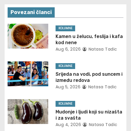
s
Povezani članci
t
n
KOLUMNE
Kamen u želucu, feslija i kafa
a
kod nene
Aug 6, 2026
Natasa Tadic
v
i
KOLUMNE
Srijeda na vodi, pod suncem i
g
između redova
Aug 5, 2026
Natasa Tadic
a
t
KOLUMNE
Mudonje i ljudi koji su nizašta
i
i za svašta
Aug 4, 2026
Natasa Tadic
o