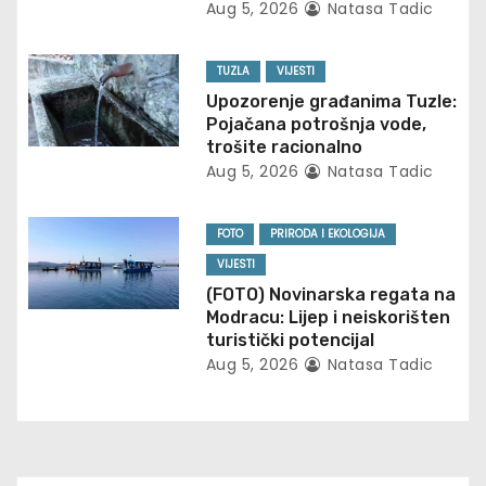
g
Aug 5, 2026
Natasa Tadic
a
TUZLA
VIJESTI
t
Upozorenje građanima Tuzle:
Pojačana potrošnja vode,
i
trošite racionalno
Aug 5, 2026
Natasa Tadic
o
n
FOTO
PRIRODA I EKOLOGIJA
VIJESTI
(FOTO) Novinarska regata na
Modracu: Lijep i neiskorišten
turistički potencijal
Aug 5, 2026
Natasa Tadic