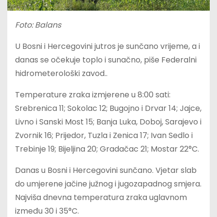
Foto: Balans
U Bosni i Hercegovini jutros je sunčano vrijeme, a i
danas se očekuje toplo i sunačno, piše Federalni
hidrometerološki zavod..
Temperature zraka izmjerene u 8:00 sati:
Srebrenica 11; Sokolac 12; Bugojno i Drvar 14; Jajce,
Livno i Sanski Most 15; Banja Luka, Doboj, Sarajevo i
Zvornik 16; Prijedor, Tuzla i Zenica 17; Ivan Sedlo i
Trebinje 19; Bijeljina 20; Gradačac 21; Mostar 22°C.
Danas u Bosni i Hercegovini sunčano. Vjetar slab
do umjerene jačine južnog i jugozapadnog smjera.
Najviša dnevna temperatura zraka uglavnom
između 30 i 35°C.