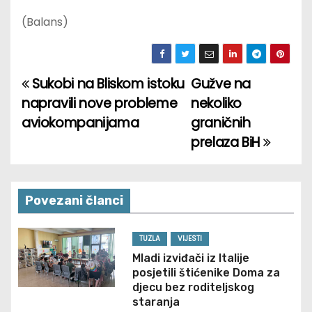
(Balans)
Sukobi na Bliskom istoku
Gužve na
P
napravili nove probleme
nekoliko
o
aviokompanijama
graničnih
prelaza BiH
s
t
n
Povezani članci
a
TUZLA
VIJESTI
v
Mladi izviđači iz Italije
posjetili štićenike Doma za
i
djecu bez roditeljskog
staranja