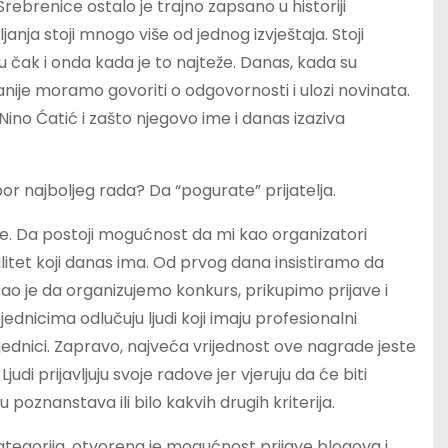
Srebrenice ostalo je trajno zapsano u historiji
janja stoji mnogo više od jednog izvještaja. Stoji
nu čak i onda kada je to najteže. Danas, kada su
nije moramo govoriti o odgovornosti i ulozi novinata.
ino Ćatić i zašto njegovo ime i danas izaziva
zbor najboljeg rada? Da “pogurate” prijatelja.
će. Da postoji mogućnost da mi kao organizatori
litet koji danas ima. Od prvog dana insistiramo da
o je da organizujemo konkurs, prikupimo prijave i
ednicima odlučuju ljudi koji imaju profesionalni
ajednici. Zapravo, najveća vrijednost ove nagrade jeste
di prijavljuju svoje radove jer vjeruju da će biti
 poznanstava ili bilo kakvih drugih kriterija.
ategorija, otvorena je mogućnost prijave blogova i