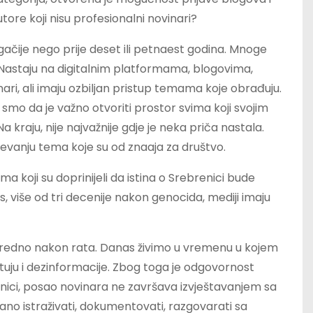
tore koji nisu profesionalni novinari?
gačije nego prije deset ili petnaest godina. Mnoge
 Nastaju na digitalnim platformama, blogovima,
nari, ali imaju ozbiljan pristup temama koje obrađuju.
 smo da je važno otvoriti prostor svima koji svojim
kraju, nije najvažnije gdje je neka priča nastala.
jevanju tema koje su od znaaja za društvo.
ma koji su doprinijeli da istina o Srebrenici bude
, više od tri decenije nakon genocida, mediji imaju
edno nakon rata. Danas živimo u vremenu u kojem
utuju i dezinformacije. Zbog toga je odgovornost
renici, posao novinara ne završava izvještavanjem sa
no istraživati, dokumentovati, razgovarati sa