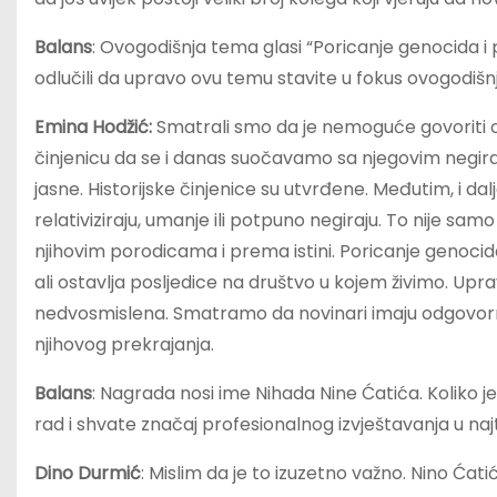
Balans
: Ovogodišnja tema glasi “Poricanje genocida i 
odlučili da upravo ovu temu stavite u fokus ovogodiš
Emina Hodžić:
Smatrali smo da je nemoguće govoriti o 3
činjenicu da se i danas suočavamo sa njegovim negi
jasne. Historijske činjenice su utvrđene. Međutim, i d
relativiziraju, umanje ili potpuno negiraju. To nije s
njihovim porodicama i prema istini. Poricanje genocida
ali ostavlja posljedice na društvo u kojem živimo. Upr
nedvosmislena. Smatramo da novinari imaju odgovornos
njihovog prekrajanja.
Balans
: Nagrada nosi ime Nihada Nine Ćatića. Koliko 
rad i shvate značaj profesionalnog izvještavanja u n
Dino Durmić
: Mislim da je to izuzetno važno. Nino Ćat