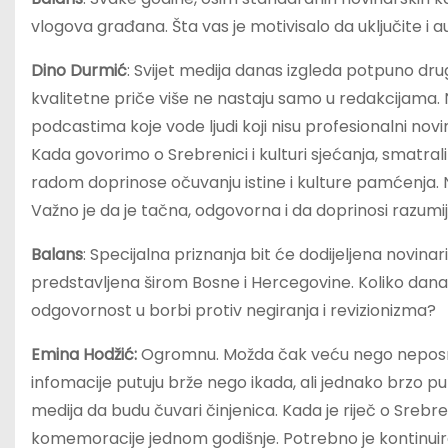
vlogova građana. Šta vas je motivisalo da uključite i au
Dino Durmić
: Svijet medija danas izgleda potpuno dru
kvalitetne priče više ne nastaju samo u redakcijama.
podcastima koje vode ljudi koji nisu profesionalni novi
Kada govorimo o Srebrenici i kulturi sjećanja, smatrali
radom doprinose očuvanju istine i kulture pamćenja. Na 
Važno je da je tačna, odgovorna i da doprinosi razumi
Balans
: Specijalna priznanja bit će dodijeljena novinari
predstavljena širom Bosne i Hercegovine. Koliko danas
odgovornost u borbi protiv negiranja i revizionizma?
Emina Hodžić:
Ogromnu. Možda čak veću nego neposr
infomacije putuju brže nego ikada, ali jednako brzo p
medija da budu čuvari činjenica. Kada je riječ o Sreb
komemoracije jednom godišnje. Potrebno je kontinuira