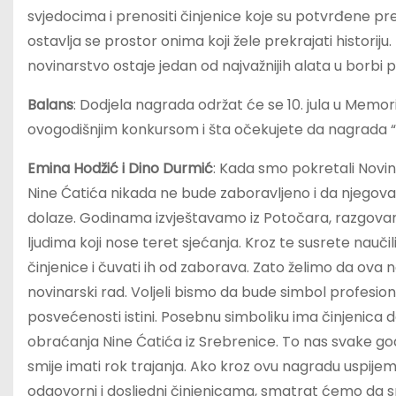
svjedocima i prenositi činjenice koje su potvrđene pr
ostavlja se prostor onima koji žele prekrajati historij
novinarstvo ostaje jedan od najvažnijih alata u borbi p
Balans
: Dodjela nagrada održat će se 10. jula u Memor
ovogodišnjim konkursom i šta očekujete da nagrada “
Emina Hodžić i Dino Durmić
: Kada smo pokretali Novin
Nine Ćatića nikada ne bude zaboravljeno i da njegova p
dolaze. Godinama izvještavamo iz Potočara, razgov
ljudima koji nose teret sjećanja. Kroz te susrete naučili 
činjenice i čuvati ih od zaborava. Zato želimo da ov
novinarski rad. Voljeli bismo da bude simbol profesion
posvećenosti istini. Posebnu simboliku ima činjenica d
obraćanja Nine Ćatića iz Srebrenice. To nas svake god
smije imati rok trajanja. Ako kroz ovu nagradu uspije
odgovorni i dosljedni činjenicama, smatrat ćemo da sm