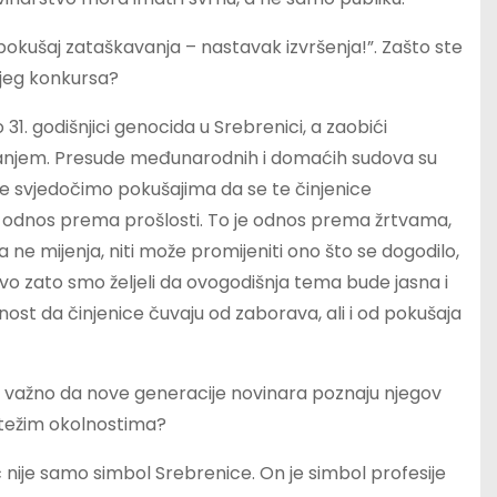
pokušaj zataškavanja – nastavak izvršenja!”. Zašto ste
njeg konkursa?
1. godišnjici genocida u Srebrenici, a zaobići
ranjem. Presude međunarodnih i domaćih sudova su
alje svjedočimo pokušajima da se te činjenice
amo odnos prema prošlosti. To je odnos prema žrtvama,
 ne mijenja, niti može promijeniti ono što se dogodilo,
avo zato smo željeli da ovogodišnja tema bude jasna i
t da činjenice čuvaju od zaborava, ali i od pokušaja
je važno da nove generacije novinara poznaju njegov
ajtežim okolnostima?
ić nije samo simbol Srebrenice. On je simbol profesije