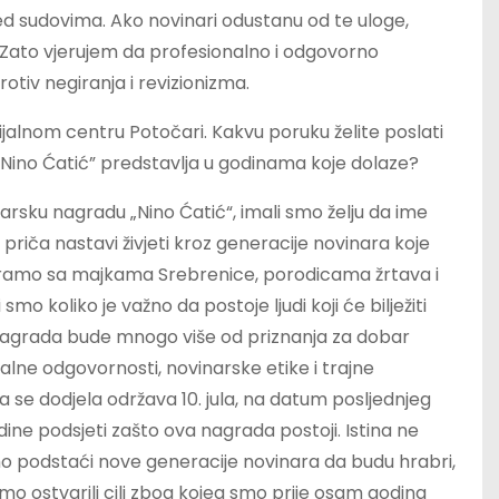
ed sudovima. Ako novinari odustanu od te uloge,
u. Zato vjerujem da profesionalno i odgovorno
rotiv negiranja i revizionizma.
ijalnom centru Potočari. Kakvu poruku želite poslati
Nino Ćatić” predstavlja u godinama koje dolaze?
arsku nagradu „Nino Ćatić“, imali smo želju da ime
riča nastavi živjeti kroz generacije novinara koje
aramo sa majkama Srebrenice, porodicama žrtava i
smo koliko je važno da postoje ljudi koji će bilježiti
a nagrada bude mnogo više od priznanja za dobar
alne odgovornosti, novinarske etike i trajne
a se dodjela održava 10. jula, na datum posljednjeg
ine podsjeti zašto ova nagrada postoji. Istina ne
mo podstaći nove generacije novinara da budu hrabri,
o ostvarili cilj zbog kojeg smo prije osam godina