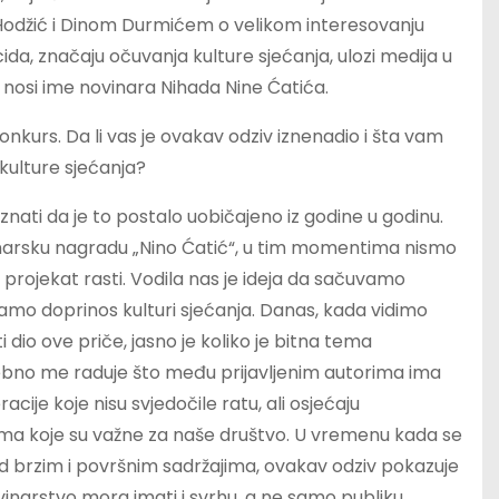
Hodžić i Dinom Durmićem o velikom interesovanju
da, značaju očuvanja kulture sjećanja, ulozi medija u
a nosi ime novinara Nihada Nine Ćatića.
 konkurs. Da li vas je ovakav odziv iznenadio i šta vam
kulture sjećanja?
znati da je to postalo uobičajeno iz godine u godinu.
inarsku nagradu „Nino Ćatić“, u tim momentima nismo
će projekat rasti. Vodila nas je ideja da sačuvamo
amo doprinos kulturi sjećanja. Danas, kada vidimo
i dio ove priče, jasno je koliko je bitna tema
osebno me raduje što među prijavljenim autorima ima
je koje nisu svjedočile ratu, ali osjećaju
ma koje su važne za naše društvo. U vremenu kada se
ed brzim i površnim sadržajima, ovakav odziv pokazuje
novinarstvo mora imati i svrhu, a ne samo publiku.