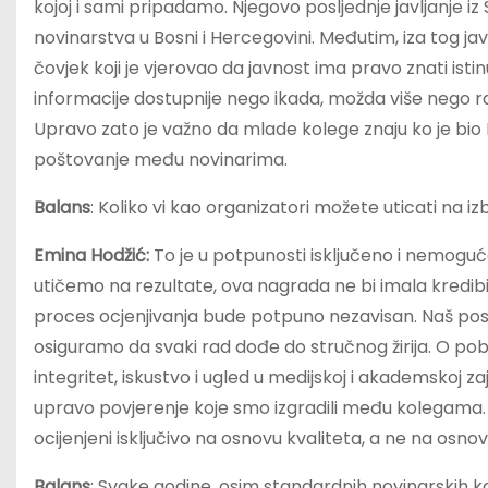
kojoj i sami pripadamo. Njegovo posljednje javljanje iz 
novinarstva u Bosni i Hercegovini. Međutim, iza tog javl
čovjek koji je vjerovao da javnost ima pravo znati isti
informacije dostupnije nego ikada, možda više nego ra
Upravo zato je važno da mlade kolege znaju ko je bio N
poštovanje među novinarima.
Balans
: Koliko vi kao organizatori možete uticati na i
Emina Hodžić:
To je u potpunosti isključeno i nemogu
utičemo na rezultate, ova nagrada ne bi imala kredibi
proces ocjenjivanja bude potpuno nezavisan. Naš posa
osiguramo da svaki rad dođe do stručnog žirija. O pobj
integritet, iskustvo i ugled u medijskoj i akademskoj z
upravo povjerenje koje smo izgradili među kolegama. Lju
ocijenjeni isključivo na osnovu kvaliteta, a ne na osnovu
Balans
: Svake godine, osim standardnih novinarskih k