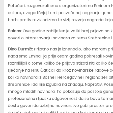
Potočari, razgovarali smo s organizatorima Eminom 
autora, ovogodišnjoj temi posvećenoj negiranju genoci
borbi protiv revizionizma te viziji razvoja nagrade koj
Balans
: Ove godine zabilježen je veliki broj prijava na
govori o interesovanju novinara za temu Srebrenice i 
Dino Durmić:
Prijatno nas je iznenadio, iako moram pri
Kada smo Emina i ja prije osam godina pokretali Nov
razmišljali o tome koliko će prijava stizati niti koliko 
sjećanje na Ninu Ćatića i da kroz novinarske radove d
koliko novinara iz Bosne i Hercegovine i regiona želi bit
Srebrenice i da nije izgubila na značaju. Naprotiv. P
mnogo mladih novinara. To pokazuje da postoje generaci
profesionalnu i ljudsku odgovornost da se bave tema
često govori da ozbiljno novinarstvo gubi prostor pr
da još uvijek postoji veliki broj kolega koji vjeruju da 