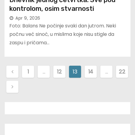
kontrolom, osim stvarnosti
Apr 9, 2026
Foto: Balans Ne počinje svaki dan jutrom. Neki
počnu već sinoć, u mislima koje nisu stigle da
zaspu i pričama…
P
1
…
12
13
14
…
22
o
s
t
s