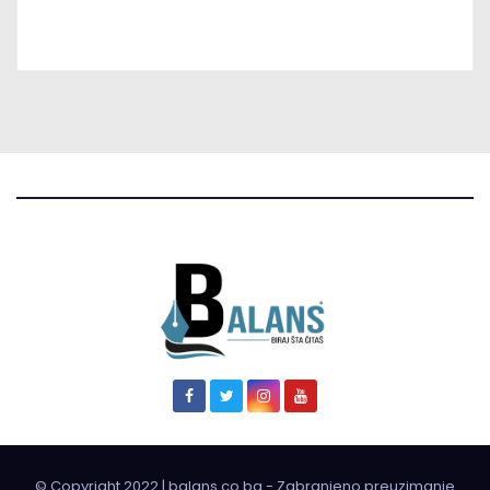
© Copyright 2022 | balans.co.ba - Zabranjeno preuzimanje