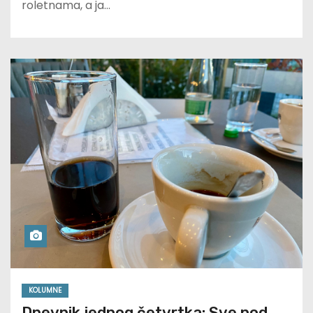
roletnama, a ja…
KOLUMNE
Dnevnik jednog četvrtka: Sve pod