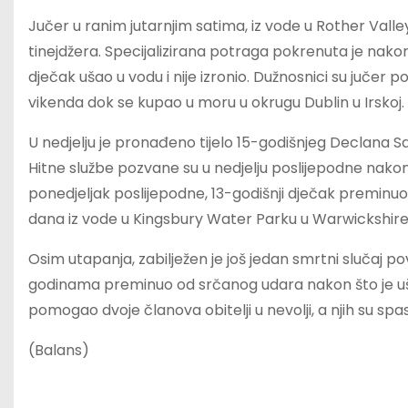
Jučer u ranim jutarnjim satima, iz vode u Rother Valle
tinejdžera. Specijalizirana potraga pokrenuta je nakon š
dječak ušao u vodu i nije izronio. Dužnosnici su jučer po
vikenda dok se kupao u moru u okrugu Dublin u Irskoj.
U nedjelju je pronađeno tijelo 15-godišnjeg Declana 
Hitne službe pozvane su u nedjelju poslijepodne nakon
ponedjeljak poslijepodne, 13-godišnji dječak preminuo 
dana iz vode u Kingsbury Water Parku u Warwickshireu i
Osim utapanja, zabilježen je još jedan smrtni slučaj 
godinama preminuo od srčanog udara nakon što je uša
pomogao dvoje članova obitelji u nevolji, a njih su spasi
(Balans)