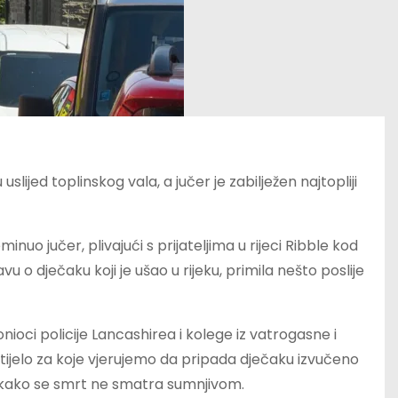
lijed toplinskog vala, a jučer je zabilježen najtopliji
inuo jučer, plivajući s prijateljima u rijeci Ribble kod
avu o dječaku koji je ušao u rijeku, primila nešto poslije
nioci policije Lancashirea i kolege iz vatrogasne i
 tijelo za koje vjerujemo da pripada dječaku izvučeno
jući kako se smrt ne smatra sumnjivom.