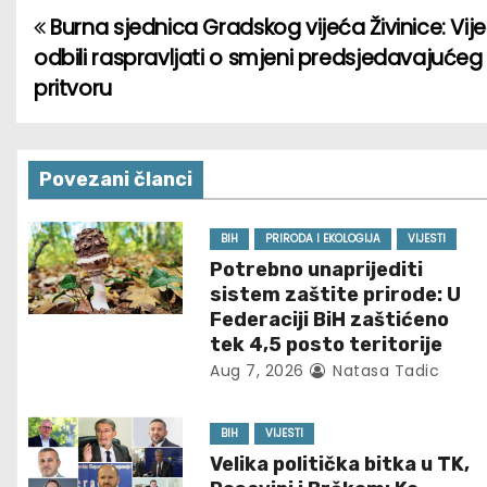
Burna sjednica Gradskog vijeća Živinice: Vije
P
odbili raspravljati o smjeni predsjedavajućeg
o
pritvoru
s
t
Povezani članci
n
BIH
PRIRODA I EKOLOGIJA
VIJESTI
a
Potrebno unaprijediti
sistem zaštite prirode: U
v
Federaciji BiH zaštićeno
tek 4,5 posto teritorije
i
Aug 7, 2026
Natasa Tadic
g
BIH
VIJESTI
a
Velika politička bitka u TK,