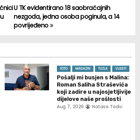
ćnici
U TK evidentirano 18 saobraćajnih
 u
nezgoda, jedna osoba poginula, a 14
povrijeđeno
FOTO
MAGAZIN
TUZLA
VIJESTI
Pošalji mi busjen s Malina:
Roman Saliha Straševića
koji zadire u najosjetljivije
dijelove naše prošlosti
Aug 7, 2026
Natasa Tadic