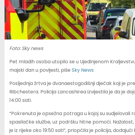
Foto: Sky news
Pet mladih osoba utopilo se u Ujedinjenom Kraljevstvu us
majski dan u povijesti, piše
Sky News
Posljednja žrtva je dvanaestogodišnji dječak koji je prem
Ribchestera. Policija Lancashirea izvijestila je da je doj
14:00 sati.
“Pokrenuta je opsežna potraga u kojoj su sudjelovali ro
spasilačke službe, uz podršku hitne pomoći. Nažalost,
je iz rijeke oko 19:50 sati”, priopćila je policija, doda