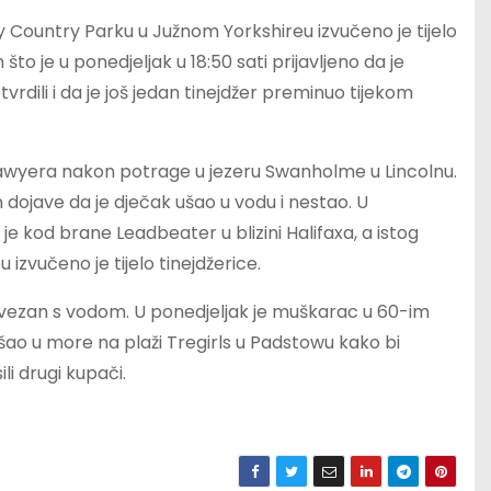
y Country Parku u Južnom Yorkshireu izvučeno je tijelo
to je u ponedjeljak u 18:50 sati prijavljeno da je
tvrdili i da je još jedan tinejdžer preminuo tijekom
Sawyera nakon potrage u jezeru Swanholme u Lincolnu.
 dojave da je dječak ušao u vodu i nestao. U
je kod brane Leadbeater u blizini Halifaxa, a istog
zvučeno je tijelo tinejdžerice.
povezan s vodom. U ponedjeljak je muškarac u 60-im
o u more na plaži Tregirls u Padstowu kako bi
li drugi kupači.