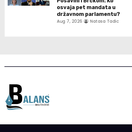
t
Posavini i Brčkom: Ko
osvaja pet mandata u
i
državnom parlamentu?
Aug 7, 2026
Natasa Tadic
o
n