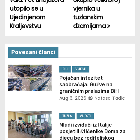
o
utopilo se u
vjernika u
Ujedinjenom
tuzlanskim
s
Kraljevstvu
džamijama
t
n
Povezani članci
a
v
BIH
VIJESTI
Pojačan intezitet
i
saobraćaja: Gužve na
graničnim prelazima BiH
g
Aug 6, 2026
Natasa Tadic
a
TUZLA
VIJESTI
t
Mladi izviđači iz Italije
posjetili štićenike Doma za
i
djecu bez roditeljskog