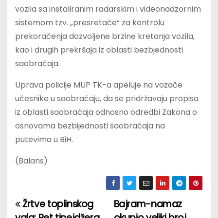
vozila sa instaliranim radarskim i videonadzornim
sistemom tzv. „presretače“ za kontrolu
prekoračenja dozvoljene brzine kretanja vozila,
kao i drugih prekršaja iz oblasti bezbjednosti
saobraćaja.
Uprava policije MUP TK-a apeluje na vozače
učesnike u saobraćaju, da se pridržavaju propisa
iz oblasti saobraćaja odnosno odredbi Zakona o
osnovama bezbijednosti saobraćaja na
putevima u BiH.
(Balans)
Žrtve toplinskog
Bajram-namaz
P
vala: Pet tinejdžera
okupio veliki broj