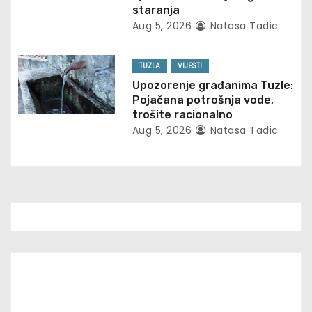
staranja
o
Aug 5, 2026
Natasa Tadic
n
TUZLA
VIJESTI
Upozorenje građanima Tuzle:
Pojačana potrošnja vode,
trošite racionalno
Aug 5, 2026
Natasa Tadic