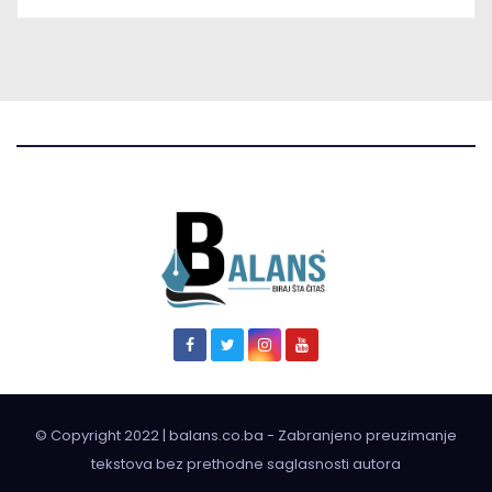
© Copyright 2022 | balans.co.ba - Zabranjeno preuzimanje
tekstova bez prethodne saglasnosti autora